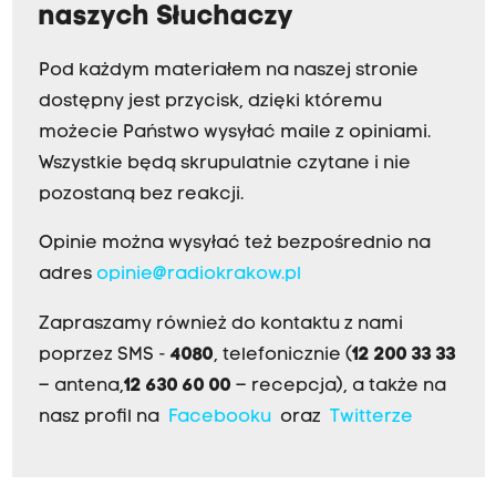
naszych Słuchaczy
Pod każdym materiałem na naszej stronie
dostępny jest przycisk, dzięki któremu
możecie Państwo wysyłać maile z opiniami.
Wszystkie będą skrupulatnie czytane i nie
pozostaną bez reakcji.
Opinie można wysyłać też bezpośrednio na
adres
opinie@radiokrakow.pl
Zapraszamy również do kontaktu z nami
poprzez SMS -
4080
, telefonicznie (
12 200 33 33
– antena,
12 630 60 00
– recepcja), a także na
nasz profil na
Facebooku
oraz
Twitterze