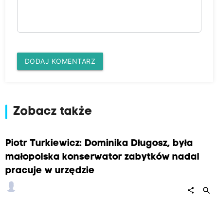
DODAJ KOMENTARZ
Zobacz także
Piotr Turkiewicz: Dominika Długosz, była
małopolska konserwator zabytków nadal
pracuje w urzędzie
search
share