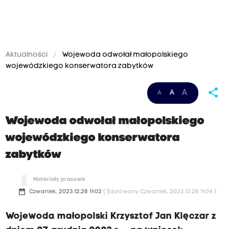
Aktualności
Wojewoda odwołał małopolskiego
wojewódzkiego konserwatora zabytków
share
A
A
A
Wojewoda odwołał małopolskiego
wojewódzkiego konserwatora
zabytków
Materiały prasowe
date_range
Czwartek, 2023.12.28 11:02
( Edytowany Czwartek, 2023.12.28 11:04 )
Wojewoda małopolski Krzysztof Jan Klęczar z