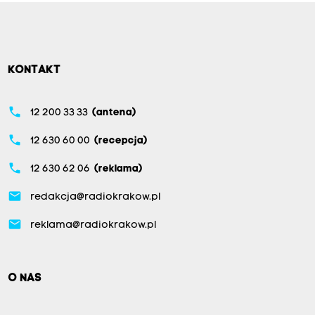
KONTAKT
phone
12 200 33 33
(antena)
phone
12 630 60 00
(recepcja)
phone
12 630 62 06
(reklama)
email
redakcja@radiokrakow.pl
email
reklama@radiokrakow.pl
O NAS