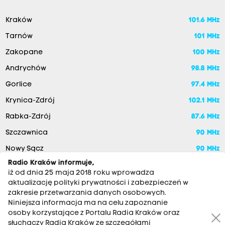
Kraków
101.6 MHz
Tarnów
101 MHz
Zakopane
100 MHz
Andrychów
98.8 MHz
Gorlice
97.4 MHz
Krynica-Zdrój
102.1 MHz
Rabka-Zdrój
87.6 MHz
Szczawnica
90 MHz
Nowy Sącz
90 MHz
Radio Kraków informuje,
iż od dnia 25 maja 2018 roku wprowadza
aktualizację polityki prywatności i zabezpieczeń w
zakresie przetwarzania danych osobowych.
Niniejsza informacja ma na celu zapoznanie
osoby korzystające z Portalu Radia Kraków oraz
słuchaczy Radia Kraków ze szczegółami