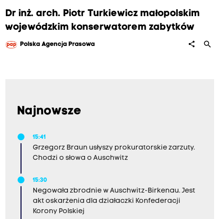
Dr inż. arch. Piotr Turkiewicz małopolskim
wojewódzkim konserwatorem zabytków
search
share
Polska Agencja Prasowa
Najnowsze
15:41
Grzegorz Braun usłyszy prokuratorskie zarzuty.
Chodzi o słowa o Auschwitz
15:30
Negowała zbrodnie w Auschwitz-Birkenau. Jest
akt oskarżenia dla działaczki Konfederacji
Korony Polskiej