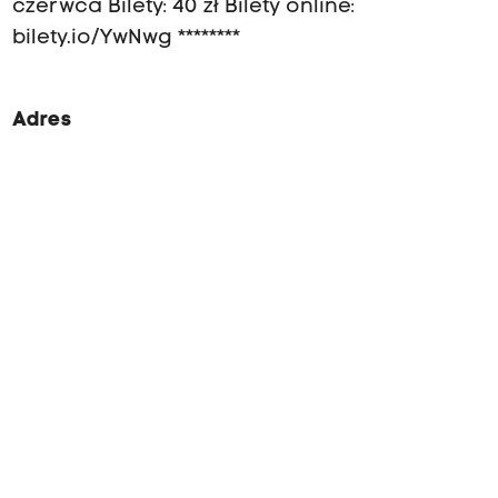
czerwca Bilety: 40 zł Bilety online:
bilety.io/YwNwg ********
Adres