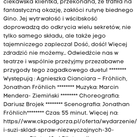
ciekawska klientka, przekonana, że trafiła na
fantastyczną okazję, zakłóci rutynę biednego
Gino. Jej wytrwałość i wścibskość
doprowadzą do odkrycia wielu sekretów, nie
tylko samego składu, ale także jego
tajemniczego zaplecza! Dość, dość! Więcej
zdradzić nie możemy… Odwiedźcie nas w
teatrze i wspólnie przeżyjmy przezabawne
przygody tego zagadkowego duetu! ********
Występują : Agnieszka Cianciara – Fröhlich,
Jonathan Fröhlich ******** Muzyka: Marcin
Mendera- Ziemiński ******** Choreografia:
Dariusz Brojek ******** Scenografia: Jonathan
Fröhlich******** Czas: 55 minut. Więcej na:
https://www.ckpodgorza.pl/oferta/wydarzenie
i-suzi-sklad-spraw-niezwyczajnych-30-