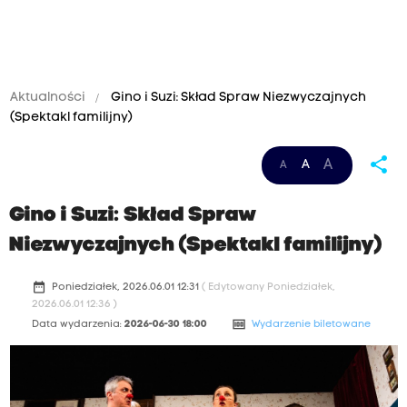
Aktualności
Gino i Suzi: Skład Spraw Niezwyczajnych
(Spektakl familijny)
share
A
A
A
Gino i Suzi: Skład Spraw
Niezwyczajnych (Spektakl familijny)
date_range
Poniedziałek, 2026.06.01 12:31
( Edytowany Poniedziałek,
2026.06.01 12:36 )
money
Data wydarzenia:
2026-06-30 18:00
Wydarzenie biletowane