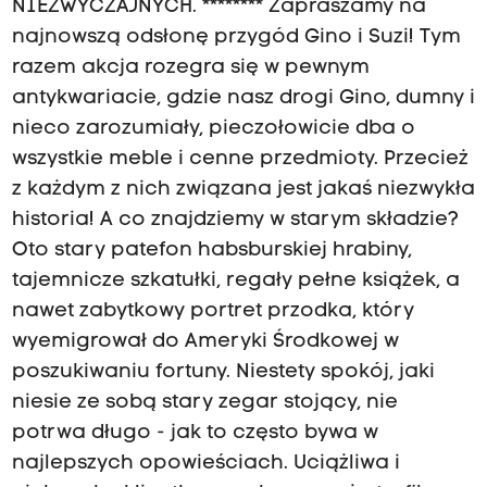
NIEZWYCZAJNYCH. ******** Zapraszamy na
najnowszą odsłonę przygód Gino i Suzi! Tym
razem akcja rozegra się w pewnym
antykwariacie, gdzie nasz drogi Gino, dumny i
nieco zarozumiały, pieczołowicie dba o
wszystkie meble i cenne przedmioty. Przecież
z każdym z nich związana jest jakaś niezwykła
historia! A co znajdziemy w starym składzie?
Oto stary patefon habsburskiej hrabiny,
tajemnicze szkatułki, regały pełne książek, a
nawet zabytkowy portret przodka, który
wyemigrował do Ameryki Środkowej w
poszukiwaniu fortuny. Niestety spokój, jaki
niesie ze sobą stary zegar stojący, nie
potrwa długo - jak to często bywa w
najlepszych opowieściach. Uciążliwa i