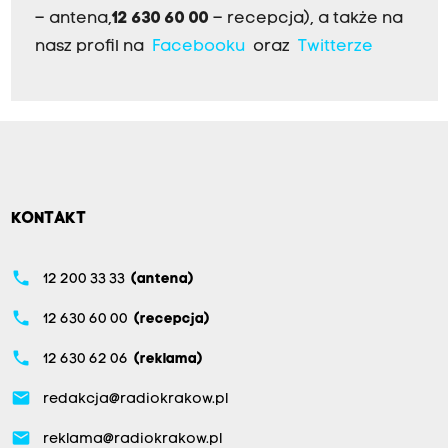
– antena,
12 630 60 00
– recepcja), a także na
nasz profil na
Facebooku
oraz
Twitterze
KONTAKT
phone
12 200 33 33
(antena)
phone
12 630 60 00
(recepcja)
phone
12 630 62 06
(reklama)
email
redakcja@radiokrakow.pl
email
reklama@radiokrakow.pl