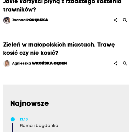
Jakie korzyści płyną z rzadszego koszenia
trawników?
search
share
Joanna
PORĘBSKA
Zieleń w małopolskich miastach. Trawę
kosić czy nie kosić?
search
share
Agnieszka
WROŃSKA-BĘBEN
Najnowsze
13:10
Flama i bogdanka