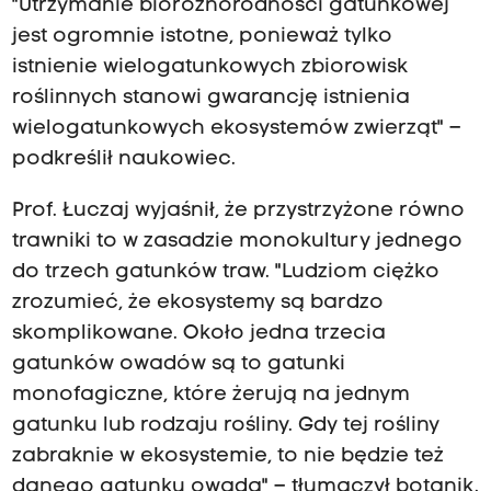
"Utrzymanie bioróżnorodności gatunkowej
jest ogromnie istotne, ponieważ tylko
istnienie wielogatunkowych zbiorowisk
roślinnych stanowi gwarancję istnienia
wielogatunkowych ekosystemów zwierząt" –
podkreślił naukowiec.
Prof. Łuczaj wyjaśnił, że przystrzyżone równo
trawniki to w zasadzie monokultury jednego
do trzech gatunków traw. "Ludziom ciężko
zrozumieć, że ekosystemy są bardzo
skomplikowane. Około jedna trzecia
gatunków owadów są to gatunki
monofagiczne, które żerują na jednym
gatunku lub rodzaju rośliny. Gdy tej rośliny
zabraknie w ekosystemie, to nie będzie też
danego gatunku owada" – tłumaczył botanik.