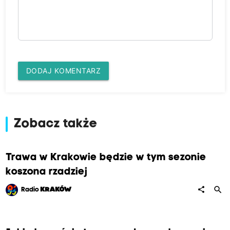
DODAJ KOMENTARZ
Zobacz także
Trawa w Krakowie będzie w tym sezonie
koszona rzadziej
search
share
Radio
KRAKÓW