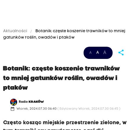
Aktualności
Botanik: częste koszenie trawników to mniej
gatunków roślin, owadów i ptaków
share
A
A
A
Botanik: częste koszenie trawników
to mniej gatunków roślin, owadów i
ptaków
Radio
KRAKÓW
date_range
Wtorek, 2024.07.30 06:40
( Edytowany Wtorek, 2024.07.30 06:45 )
Często kosząc miejskie przestrzenie zielone, w