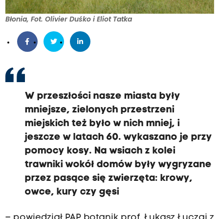
Błonia, Fot. Olivier Duśko i Eliot Tatka
W przeszłości nasze miasta były
mniejsze, zielonych przestrzeni
miejskich też było w nich mniej, i
jeszcze w latach 60. wykaszano je przy
pomocy kosy. Na wsiach z kolei
trawniki wokół domów były wygryzane
przez pasące się zwierzęta: krowy,
owce, kury czy gęsi
– powiedział PAP botanik prof. Łukasz Łuczaj z