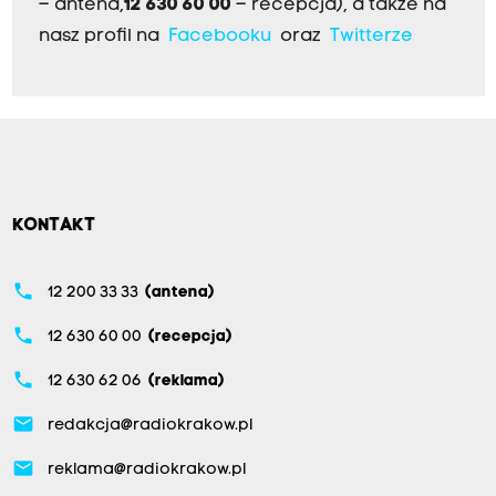
– antena,
12 630 60 00
– recepcja), a także na
nasz profil na
Facebooku
oraz
Twitterze
KONTAKT
phone
12 200 33 33
(antena)
phone
12 630 60 00
(recepcja)
phone
12 630 62 06
(reklama)
email
redakcja@radiokrakow.pl
email
reklama@radiokrakow.pl