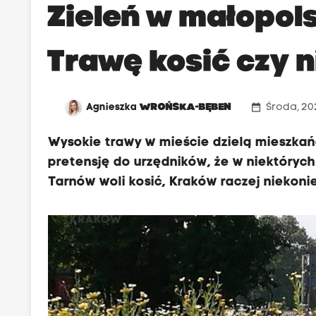
Zieleń w małopol
Trawę kosić czy n
date_range
Agnieszka
WROŃSKA-BĘBEN
Środa, 202
Wysokie trawy w mieście dzielą mieszkań
pretensję do urzędników, że w niektórych
Tarnów woli kosić, Kraków raczej niekoni