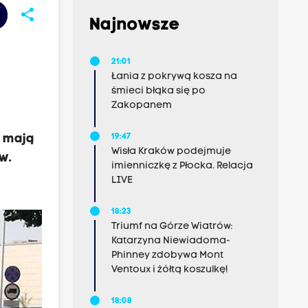
share
Najnowsze
21:01
Łania z pokrywą kosza na
śmieci błąka się po
Zakopanem
ę mają
19:47
Wisła Kraków podejmuje
w.
imienniczkę z Płocka. Relacja
LIVE
18:23
Triumf na Górze Wiatrów:
Katarzyna Niewiadoma-
Phinney zdobywa Mont
Ventoux i żółtą koszulkę!
18:08