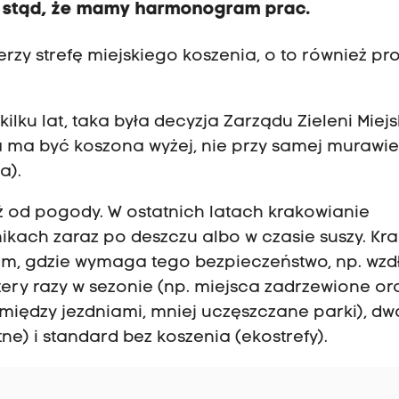
ka stąd, że mamy harmonogram prac.
zy strefę miejskiego koszenia, o to również pros
kilku lat, taka była decyzja Zarządu Zieleni Miejsk
a ma być koszona wyżej, nie przy samej murawie
a).
ż od pogody. W ostatnich latach krakowianie
wnikach zaraz po deszczu albo w czasie suszy. Kr
tam, gdzie wymaga tego bezpieczeństwo, np. wzd
ztery razy w sezonie (np. miejsca zadrzewione or
między jezdniami, mniej uczęszczane parki), dw
tne) i standard bez koszenia (ekostrefy).