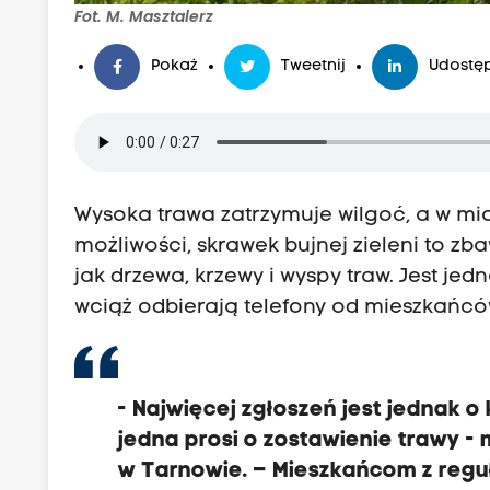
Fot. M. Masztalerz
Pokaż
Tweetnij
Udostęp
Wysoka trawa zatrzymuje wilgoć, a w mi
możliwości, skrawek bujnej zieleni to zba
jak drzewa, krzewy i wyspy traw. Jest je
wciąż odbierają telefony od mieszkańcó
- Najwięcej zgłoszeń jest jednak o
jedna prosi o zostawienie trawy - m
w Tarnowie. – Mieszkańcom z regu