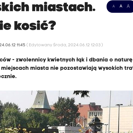
skich miastach.
A
A
A
ie kosić?
4.06.12 11:45
( Edytowany Środa, 2024.06.12 12:03 )
ców - zwolennicy kwietnych łąk i dbania o natur
 miejscach miasta nie pozostawiają wysokich tra
ecznie.