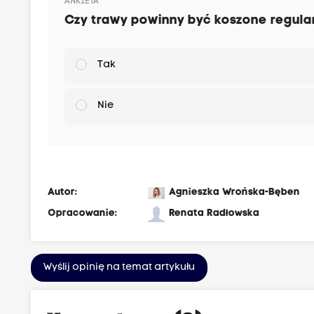
ANKIETA
Czy trawy powinny być koszone regular
Tak
Nie
Autor:
Agnieszka Wrońska-Bęben
Opracowanie:
Renata Radłowska
Wyślij opinię na temat artykułu