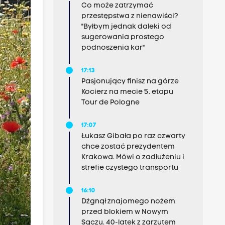
Co może zatrzymać
przestępstwa z nienawiści?
"Byłbym jednak daleki od
sugerowania prostego
podnoszenia kar"
17:13
Pasjonujący finisz na górze
Kocierz na mecie 5. etapu
Tour de Pologne
17:07
Łukasz Gibała po raz czwarty
chce zostać prezydentem
Krakowa. Mówi o zadłużeniu i
strefie czystego transportu
16:10
Dźgnął znajomego nożem
przed blokiem w Nowym
Sączu. 40-latek z zarzutem