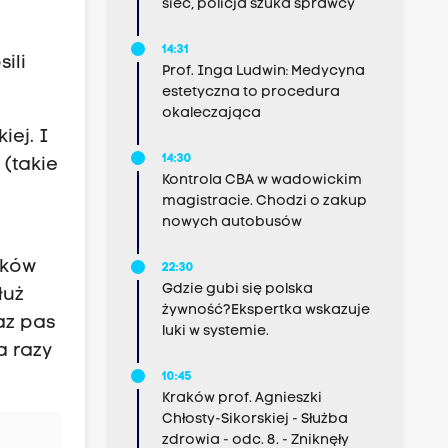
sieć, policja szuka sprawcy
14:31
ili
Prof. Inga Ludwin: Medycyna
estetyczna to procedura
okaleczająca
iej. I
14:30
 (takie
Kontrola CBA w wadowickim
magistracie. Chodzi o zakup
nowych autobusów
aków
22:30
Gdzie gubi się polska
łuż
żywność?Ekspertka wskazuje
az pas
luki w systemie.
a razy
10:45
Kraków prof. Agnieszki
Chłosty-Sikorskiej - Służba
zdrowia - odc. 8. - Zniknęły