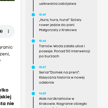
usiłowania zabójstwa
15:49
„Hura, hura, hura!” Szósty
rower jedzie do pani
Małgorzaty z Krakowa
15:44
Tarnów: Woda zalała ulice i
granic
posesje. Ponad 50 interwencji
zeni,
po burzach
y
15:07
Serial "Domek na prerii".
Klasyczna historia w nowej
odsłonie
ylko
14:39
skiej
Atak na Ukraińców w
ta nie
Krakowie. Nagranie obiegło