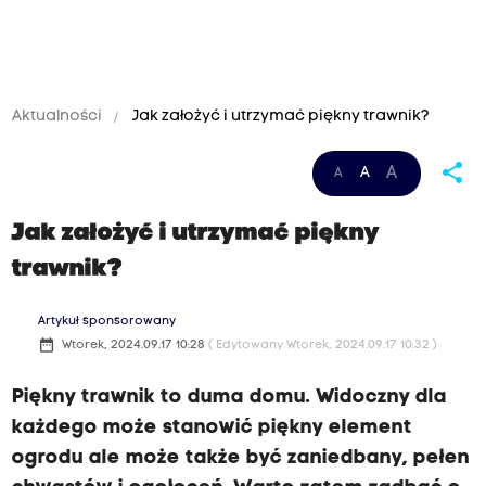
Aktualności
Jak założyć i utrzymać piękny trawnik?
share
A
A
A
Jak założyć i utrzymać piękny
trawnik?
Artykuł sponsorowany
date_range
Wtorek, 2024.09.17 10:28
( Edytowany Wtorek, 2024.09.17 10:32 )
Piękny trawnik to duma domu. Widoczny dla
każdego może stanowić piękny element
ogrodu ale może także być zaniedbany, pełen