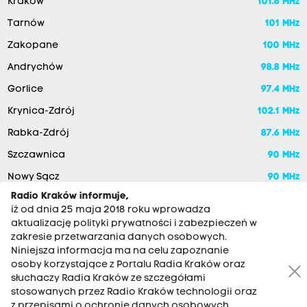
Kraków
101.6 MHz
Tarnów
101 MHz
Zakopane
100 MHz
Andrychów
98.8 MHz
Gorlice
97.4 MHz
Krynica-Zdrój
102.1 MHz
Rabka-Zdrój
87.6 MHz
Szczawnica
90 MHz
Nowy Sącz
90 MHz
Radio Kraków informuje,
iż od dnia 25 maja 2018 roku wprowadza
aktualizację polityki prywatności i zabezpieczeń w
zakresie przetwarzania danych osobowych.
Niniejsza informacja ma na celu zapoznanie
osoby korzystające z Portalu Radia Kraków oraz
słuchaczy Radia Kraków ze szczegółami
stosowanych przez Radio Kraków technologii oraz
RADIO KRAKÓW SA. Aleja Juliusza Słowackiego 22, 30-007
z przepisami o ochronie danych osobowych,