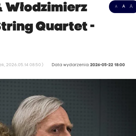
& Włodzimierz
A
A
A
ring Quartet -
k, 2026.05.14 08:50 )
Data wydarzenia:
2026-05-22 18:00