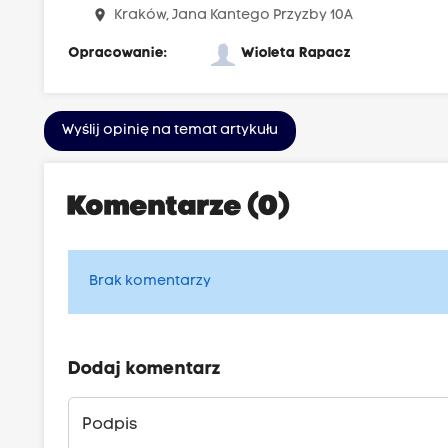
place
Kraków, Jana Kantego Przyzby 10A
Opracowanie:
Wioleta Rapacz
Wyślij opinię na temat artykułu
Komentarze (0)
Brak komentarzy
Dodaj komentarz
Podpis