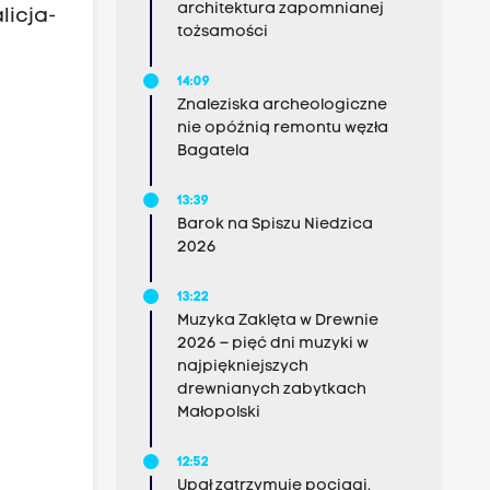
architektura zapomnianej
licja-
tożsamości
14:09
Znaleziska archeologiczne
nie opóźnią remontu węzła
Bagatela
13:39
Barok na Spiszu Niedzica
2026
13:22
Muzyka Zaklęta w Drewnie
2026 – pięć dni muzyki w
najpiękniejszych
drewnianych zabytkach
Małopolski
12:52
Upał zatrzymuje pociągi.