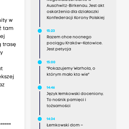
Auschwitz-Birkenau. Jest akt
oskarżenia dla działaczki
Konfederacji Korony Polskiej
ity w
ź tam
15:23
ej
Razem chce nocnego
pociągu Kraków–Katowice.
ą trasę
Jest petycja
my
15:00
t
"Pokazujemy Warhola, o
którym mało kto wie"
ększej
az
14:46
Język łemkowski doceniony.
To nośnik pamięci i
tożsamości
14:34
*****
Łemkowski dom –