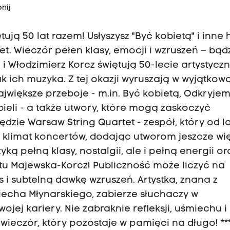
nij
ują 50 lat razem! Usłyszysz "Być kobietą" i inne h
t. Wieczór pełen klasy, emocji i wzruszeń – bąd
ka i Włodzimierz Korcz świętują 50-lecie artystyczn
ak ich muzyka. Z tej okazji wyruszają w wyjątkow
jwiększe przeboje - m.in. Być kobietą, Odkryje
bieli - a także utwory, które mogą zaskoczyć
dzie Warsaw String Quartet - zespół, który od la
y klimat koncertów, dodając utworom jeszcze wi
ką pełną klasy, nostalgii, ale i pełną energii or
tu Majewska-Korcz! Publiczność może liczyć na
 i subtelną dawkę wzruszeń. Artystka, znana z
ciecha Młynarskiego, zabierze słuchaczy w
jej kariery. Nie zabraknie refleksji, uśmiechu i
wieczór, który pozostaje w pamięci na długo! ***