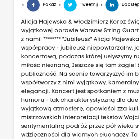
Pokaż
Tweetnij
Udostęp
Alicja Majewska & Włodzimierz Korcz święt
wyjątkowej oprawie Warsaw String Quarte
z nami! ******** "Jubileusz" Alicja Majews
współpracy - jubileusz niepowtarzalny, j
koncertową, podczas której usłyszymy na
miłość nieznaną, Jeszcze się tam żagiel 
publiczność. Na scenie towarzyszyć im bę
współtworzy z nimi wyjątkowy, kameraln
elegancji. Koncert jest spotkaniem z muzy
humoru - tak charakterystyczną dla due
wyjątkową atmosferę, opowieści zza kulis
mistrzowskich interpretacji tekstów Woj
sentymentalną podróż przez pół wieku swo
wdzięczności dla wiernych słuchaczy. To 