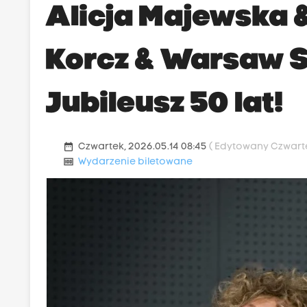
Alicja Majewska 
Korcz & Warsaw St
Jubileusz 50 lat!
date_range
Czwartek, 2026.05.14 08:45
( Edytowany Czwarte
money
Wydarzenie biletowane