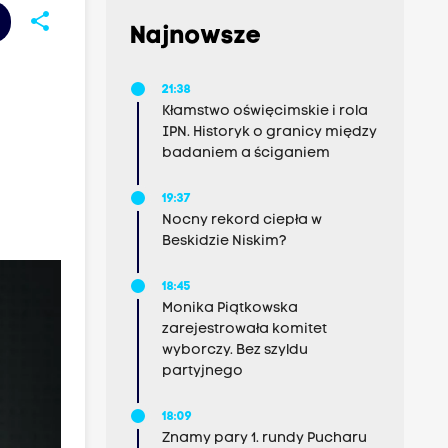
share
Najnowsze
21:38
Kłamstwo oświęcimskie i rola
IPN. Historyk o granicy między
badaniem a ściganiem
19:37
Nocny rekord ciepła w
Beskidzie Niskim?
18:45
Monika Piątkowska
zarejestrowała komitet
wyborczy. Bez szyldu
partyjnego
18:09
Znamy pary 1. rundy Pucharu