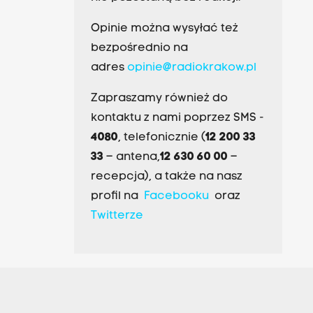
Opinie można wysyłać też
bezpośrednio na
adres
opinie@radiokrakow.pl
Zapraszamy również do
kontaktu z nami poprzez SMS -
4080
, telefonicznie (
12 200 33
33
– antena,
12 630 60 00
–
recepcja), a także na nasz
profil na
Facebooku
oraz
Twitterze