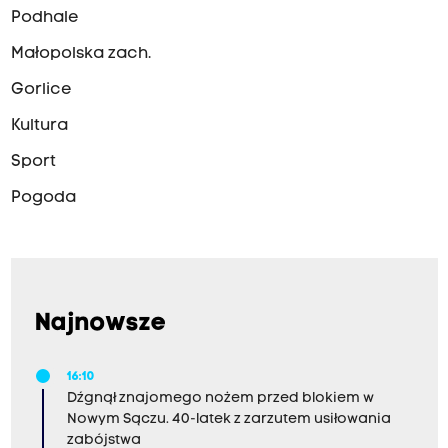
Podhale
Małopolska zach.
Gorlice
Kultura
Sport
Pogoda
Najnowsze
16:10
Dźgnął znajomego nożem przed blokiem w
Nowym Sączu. 40-latek z zarzutem usiłowania
zabójstwa