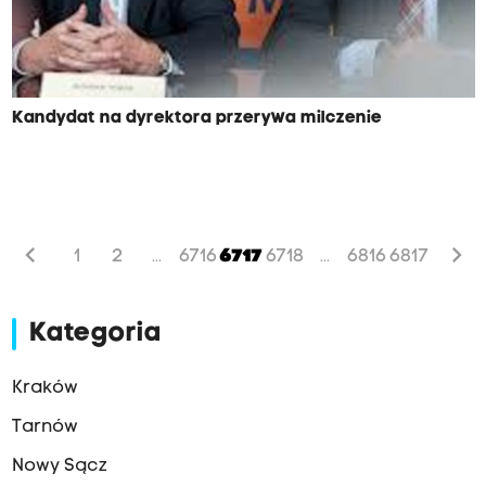
Kandydat na dyrektora przerywa milczenie
chevron_left
chevron_right
1
2
6716
6717
6718
6816
6817
...
...
Kategoria
Kraków
Tarnów
Nowy Sącz