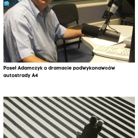
Poseł Adamczyk o dramacie podwykonawców
autostrady A4