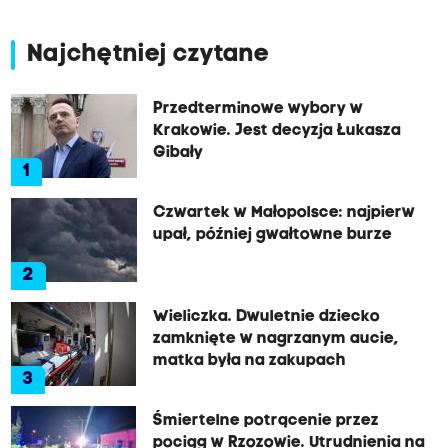
Najchętniej czytane
Przedterminowe wybory w
Krakowie. Jest decyzja Łukasza
Gibały
1
Czwartek w Małopolsce: najpierw
upał, później gwałtowne burze
2
Wieliczka. Dwuletnie dziecko
zamknięte w nagrzanym aucie,
matka była na zakupach
3
Śmiertelne potrącenie przez
pociąg w Rzozowie. Utrudnienia na