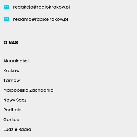
email
redakcja@radiokrakow.pl
email
reklama@radiokrakow.pl
O NAS
Aktualności
Kraków
Tarnów
Małopolska Zachodnia
Nowy Sącz
Podhale
Gorlice
Ludzie Radia