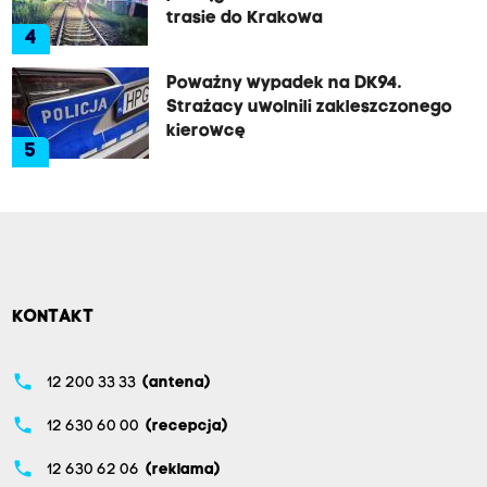
trasie do Krakowa
4
Poważny wypadek na DK94.
Strażacy uwolnili zakleszczonego
kierowcę
5
KONTAKT
phone
12 200 33 33
(antena)
phone
12 630 60 00
(recepcja)
phone
12 630 62 06
(reklama)