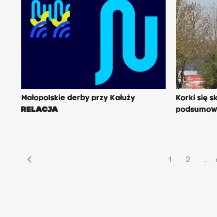
Małopolskie derby przy Kałuży
Korki się 
RELACJA
podsumow
chevron_left
1
2
...