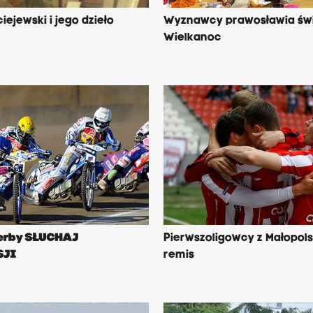
ejewski i jego dzieło
Wyznawcy prawosławia świ
A
Wielkanoc
derby SŁUCHAJ
Pierwszoligowcy z Małopols
SJI
remis