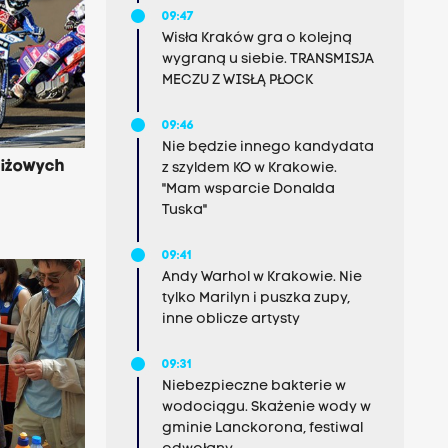
09:47
Wisła Kraków gra o kolejną
wygraną u siebie. TRANSMISJA
MECZU Z WISŁĄ PŁOCK
09:46
Nie będzie innego kandydata
tiżowych
z szyldem KO w Krakowie.
"Mam wsparcie Donalda
Tuska"
09:41
Andy Warhol w Krakowie. Nie
tylko Marilyn i puszka zupy,
inne oblicze artysty
09:31
Niebezpieczne bakterie w
wodociągu. Skażenie wody w
gminie Lanckorona, festiwal