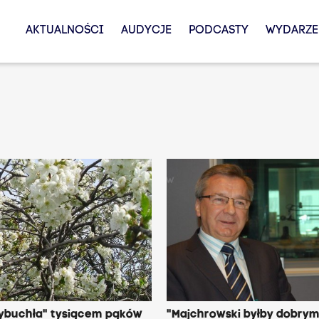
AKTUALNOŚCI
AUDYCJE
PODCASTY
WYDARZE
ybuchła" tysiącem pąków
"Majchrowski byłby dobry