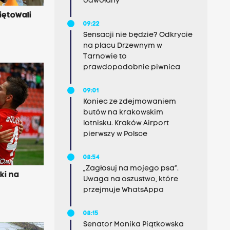
odwołany
ętowali
09:22
Sensacji nie będzie? Odkrycie
na placu Drzewnym w
Tarnowie to
prawdopodobnie piwnica
09:01
Koniec ze zdejmowaniem
butów na krakowskim
lotnisku. Kraków Airport
pierwszy w Polsce
08:54
„Zagłosuj na mojego psa”.
ki na
Uwaga na oszustwo, które
przejmuje WhatsAppa
08:15
Senator Monika Piątkowska