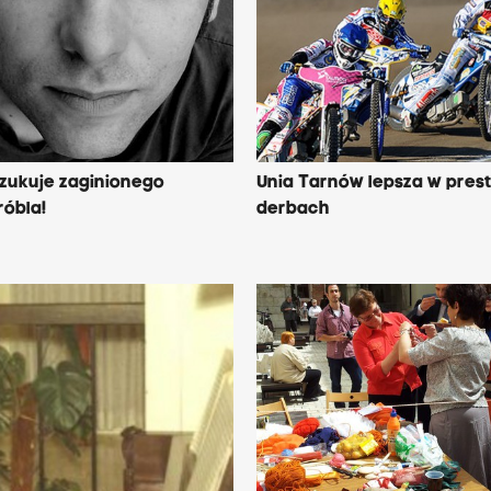
szukuje zaginionego
Unia Tarnów lepsza w pres
róbla!
derbach