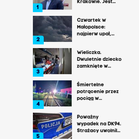
Krakowie. Jest
1
decyzja Łukasza
Gibały
Czwartek w
Małopolsce:
najpierw upał,
2
później
gwałtowne burze
Wieliczka.
Dwuletnie dziecko
zamknięte w
3
nagrzanym aucie,
matka była na
Śmiertelne
zakupach
potrącenie przez
pociąg w
4
Rzozowie.
Utrudnienia na
Poważny
trasie do Krakowa
wypadek na DK94.
Strażacy uwolnili
5
zakleszczonego