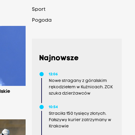
Sport
Pogoda
Najnowsze
12:06
Nowe stragany z góralskim
rękodziełem w Kuźnicach. ZCK
lskie
szuka dzierżawców
10:54
Straciła 150 tysięcy złotych.
Fałszywy kurier zatrzymany w
Krakowie