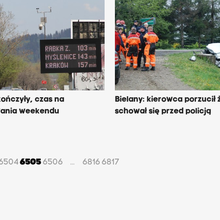
skończyły, czas na
Bielany: kierowca porzucił 
ania weekendu
schował się przed policją
6504
6505
6506
6816
6817
...