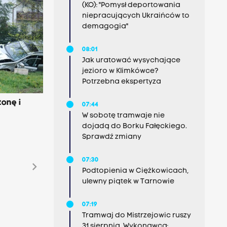
(KO): "Pomysł deportowania
niepracujących Ukraińców to
demagogia"
08:01
Jak uratować wysychające
jezioro w Klimkówce?
Potrzebna ekspertyza
żonę i
07:44
W sobotę tramwaje nie
dojadą do Borku Fałęckiego.
Sprawdź zmiany
07:30
chevron_right
Podtopienia w Ciężkowicach,
ulewny piątek w Tarnowie
07:19
Tramwaj do Mistrzejowic ruszy
31 sierpnia. Wykonawca: