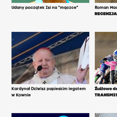
Udany początek Isi na "mączce"
Roman Maci
RECENZJ
Kardynał Dziwisz papieskim legatem
Żużlowe 
w Kownie
TRANSMI