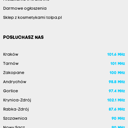
Darmowe ogłoszenia
Sklep z kosmetykami tolpa.pl
POSŁUCHASZ NAS
Kraków
101.6 MHz
Tarnów
101 MHz
Zakopane
100 MHz
Andrychów
98.8 MHz
Gorlice
97.4 MHz
Krynica-Zdrój
102.1 MHz
Rabka-Zdrój
87.6 MHz
Szczawnica
90 MHz
Nowy Sącz
90 MHz