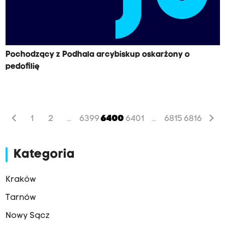
Pochodzący z Podhala arcybiskup oskarżony o
pedofilię
chevron_left
chevron_right
1
2
6399
6400
6401
6815
6816
...
...
Kategoria
Kraków
Tarnów
Nowy Sącz