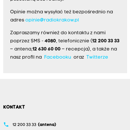
Opinie można wysyłać też bezpośrednio na
adres
opinie@radiokrakow.pl
Zapraszamy również do kontaktu z nami
poprzez SMS -
4080
, telefonicznie (
12 200 33 33
– antena,
12 630 60 00
– recepcja), a także na
nasz profil na
Facebooku
oraz
Twitterze
KONTAKT
phone
12 200 33 33
(antena)