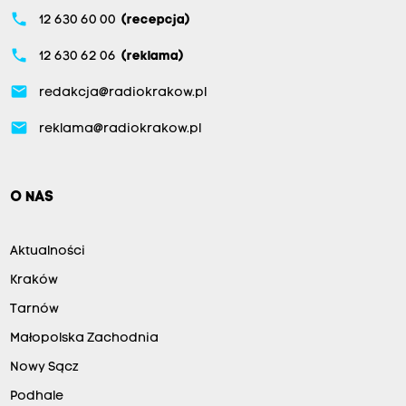
phone
12 630 60 00
(recepcja)
phone
12 630 62 06
(reklama)
email
redakcja@radiokrakow.pl
email
reklama@radiokrakow.pl
O NAS
Aktualności
Kraków
Tarnów
Małopolska Zachodnia
Nowy Sącz
Podhale