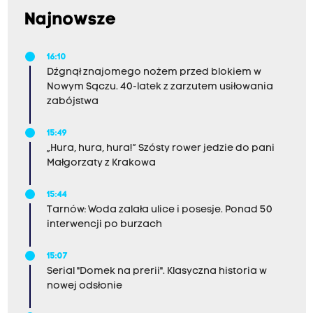
Najnowsze
16:10
Dźgnął znajomego nożem przed blokiem w
Nowym Sączu. 40-latek z zarzutem usiłowania
zabójstwa
15:49
„Hura, hura, hura!” Szósty rower jedzie do pani
Małgorzaty z Krakowa
15:44
Tarnów: Woda zalała ulice i posesje. Ponad 50
interwencji po burzach
15:07
Serial "Domek na prerii". Klasyczna historia w
nowej odsłonie