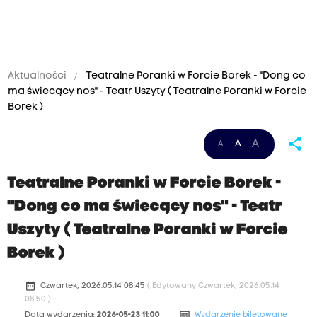
Aktualności
Teatralne Poranki w Forcie Borek - "Dong co
ma świecący nos" - Teatr Uszyty ( Teatralne Poranki w Forcie
Borek )
share
A
A
A
Teatralne Poranki w Forcie Borek -
"Dong co ma świecący nos" - Teatr
Uszyty ( Teatralne Poranki w Forcie
Borek )
date_range
Czwartek, 2026.05.14 08:45
( Edytowany Czwartek, 2026.05.14
08:50 )
money
Data wydarzenia:
2026-05-23 11:00
Wydarzenie biletowane