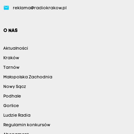
email
reklama@radiokrakow.pl
O NAS
Aktualności
Kraków
Tarnów
Małopolska Zachodnia
Nowy Sącz
Podhale
Gorlice
Ludzie Radia
Regulamin konkursów