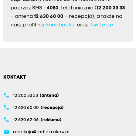
poprzez SMS -
4080
, telefonicznie (
12 200 33 33
– antena,
12 630 60 00
– recepcja), a także na
nasz profil na
Facebooku
oraz
Twitterze
KONTAKT
phone
12 200 33 33
(antena)
phone
12 630 60 00
(recepcja)
phone
12 630 62 06
(reklama)
email
redakcja@radiokrakow.pl