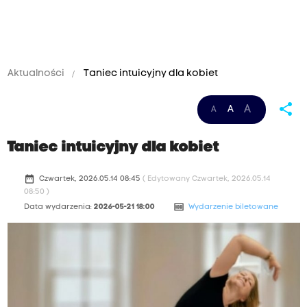
Aktualności
Taniec intuicyjny dla kobiet
share
A
A
A
Taniec intuicyjny dla kobiet
date_range
Czwartek, 2026.05.14 08:45
( Edytowany Czwartek, 2026.05.14
08:50 )
money
Data wydarzenia:
2026-05-21 18:00
Wydarzenie biletowane