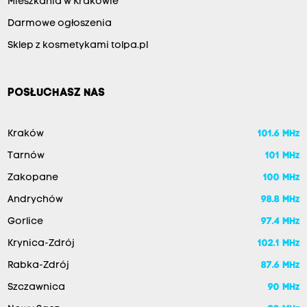
Mieszkania w Krakowie
Darmowe ogłoszenia
Sklep z kosmetykami tolpa.pl
POSŁUCHASZ NAS
Kraków
101.6 MHz
Tarnów
101 MHz
Zakopane
100 MHz
Andrychów
98.8 MHz
Gorlice
97.4 MHz
Krynica-Zdrój
102.1 MHz
Rabka-Zdrój
87.6 MHz
Szczawnica
90 MHz