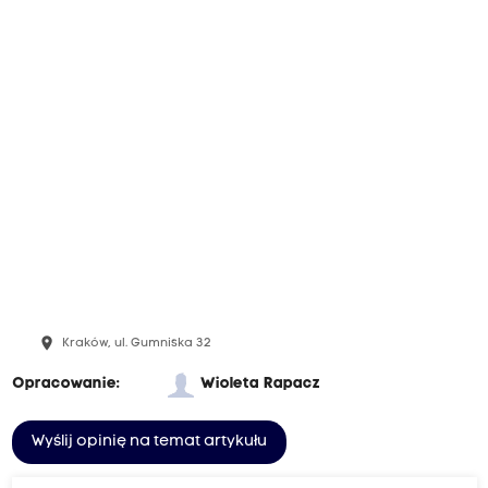
place
Kraków, ul. Gumniska 32
Opracowanie:
Wioleta Rapacz
Wyślij opinię na temat artykułu