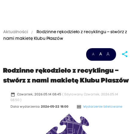
Aktualności
Rodzinne rękodzieło z recyklingu – stwórz z
nami makietę Klubu Płaszów
share
A
A
A
Rodzinne rękodzieło z recyklingu –
stwórz z nami makietę Klubu Płaszów
date_range
Czwartek, 2026.05.14 08:45
( Edytowany Czwartek, 2026.05.14
08:50 )
money
Data wydarzenia:
2026-05-22 18:00
Wydarzenie biletowane