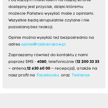
Pod każdym materiałem na naszej stronie
dostępny jest przycisk, dzięki któremu
możecie Państwo wysyłać maile z opiniami.
Wszystkie będą skrupulatnie czytane i nie
pozostaną bez reakcji.
Opinie można wysyłać też bezpośrednio na
adres
opinie@radiokrakow.pl
Zapraszamy również do kontaktu z nami
poprzez SMS -
4080
, telefonicznie (
12 200 33 33
– antena,
12 630 60 00
– recepcja), a także na
nasz profil na
Facebooku
oraz
Twitterze