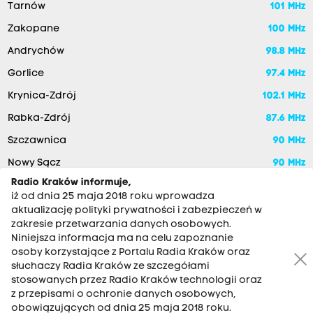
Tarnów
101 MHz
Zakopane
100 MHz
Andrychów
98.8 MHz
Gorlice
97.4 MHz
Krynica-Zdrój
102.1 MHz
Rabka-Zdrój
87.6 MHz
Szczawnica
90 MHz
Nowy Sącz
90 MHz
Radio Kraków informuje,
iż od dnia 25 maja 2018 roku wprowadza
aktualizację polityki prywatności i zabezpieczeń w
zakresie przetwarzania danych osobowych.
Niniejsza informacja ma na celu zapoznanie
osoby korzystające z Portalu Radia Kraków oraz
słuchaczy Radia Kraków ze szczegółami
stosowanych przez Radio Kraków technologii oraz
RADIO KRAKÓW SA. Aleja Juliusza Słowackiego 22, 30-007
z przepisami o ochronie danych osobowych,
Kraków
obowiązujących od dnia 25 maja 2018 roku.