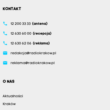
KONTAKT
phone
12 200 33 33
(antena)
phone
12 630 60 00
(recepcja)
phone
12 630 62 06
(reklama)
email
redakcja@radiokrakow.pl
email
reklama@radiokrakow.pl
O NAS
Aktualności
Kraków