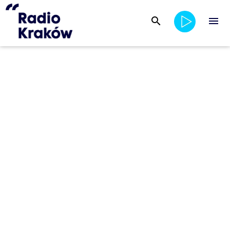
search
menu