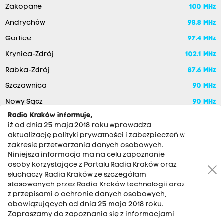
Zakopane
100 MHz
Andrychów
98.8 MHz
Gorlice
97.4 MHz
Krynica-Zdrój
102.1 MHz
Rabka-Zdrój
87.6 MHz
Szczawnica
90 MHz
Nowy Sącz
90 MHz
Radio Kraków informuje,
iż od dnia 25 maja 2018 roku wprowadza
aktualizację polityki prywatności i zabezpieczeń w
zakresie przetwarzania danych osobowych.
Niniejsza informacja ma na celu zapoznanie
osoby korzystające z Portalu Radia Kraków oraz
słuchaczy Radia Kraków ze szczegółami
stosowanych przez Radio Kraków technologii oraz
RADIO KRAKÓW SA. Aleja Juliusza Słowackiego 22, 30-007
z przepisami o ochronie danych osobowych,
Kraków
obowiązujących od dnia 25 maja 2018 roku.
Zapraszamy do zapoznania się z informacjami
Antena: 12 200 33 33