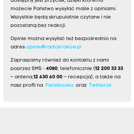
dostępny jest przycisk, dzięki któremu
możecie Państwo wysyłać maile z opiniami.
Wszystkie będą skrupulatnie czytane i nie
pozostaną bez reakcji.
Opinie można wysyłać też bezpośrednio na
adres
opinie@radiokrakow.pl
Zapraszamy również do kontaktu z nami
poprzez SMS -
4080
, telefonicznie (
12 200 33 33
– antena,
12 630 60 00
– recepcja), a także na
nasz profil na
Facebooku
oraz
Twitterze