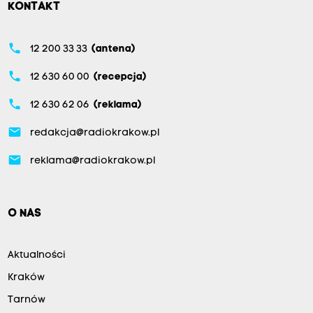
KONTAKT
phone
12 200 33 33
(antena)
phone
12 630 60 00
(recepcja)
phone
12 630 62 06
(reklama)
email
redakcja@radiokrakow.pl
email
reklama@radiokrakow.pl
O NAS
Aktualności
Kraków
Tarnów