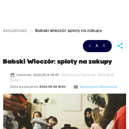
Aktualności
Babski Wieczór: sploty na zakupy
share
A
A
A
Babski Wieczór: sploty na zakupy
date_range
Czwartek, 2026.05.14 08:45
( Edytowany Czwartek, 2026.05.14
08:50 )
money
Data wydarzenia:
2026-05-28 18:00
Wydarzenie biletowane