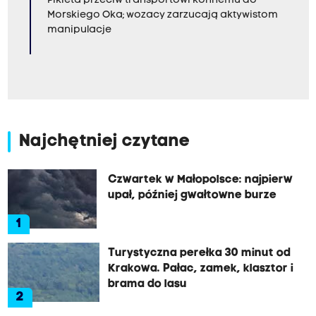
Pikieta przeciw transportowi konnemu do
Morskiego Oka; wozacy zarzucają aktywistom
manipulacje
Najchętniej czytane
Czwartek w Małopolsce: najpierw
upał, później gwałtowne burze
1
Turystyczna perełka 30 minut od
Krakowa. Pałac, zamek, klasztor i
brama do lasu
2