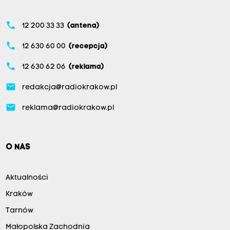
phone
12 200 33 33
(antena)
phone
12 630 60 00
(recepcja)
phone
12 630 62 06
(reklama)
email
redakcja@radiokrakow.pl
email
reklama@radiokrakow.pl
O NAS
Aktualności
Kraków
Tarnów
Małopolska Zachodnia