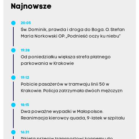
Najnowsze
20:05
Św. Dominik, prawda i droga do Boga. O. Stefan
Maria Norkowski OP: „Podnieść oczy ku niebu”
19:38
Od poniedziałku większa strefa płatnego
parkowania w Krakowie
19:12
Pobicie pasażerów w tramwaju linii 50 w
Krakowie. Policja zatrzymała dwóch mężczyzn
18:15
Dwa poważne wypadki w Małopolsce.
Reanimacja kierowcy quada, 9-latek w szpitalu
16:31