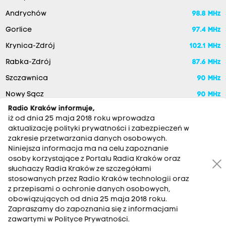
Andrychów
98.8 MHz
Gorlice
97.4 MHz
Krynica-Zdrój
102.1 MHz
Rabka-Zdrój
87.6 MHz
Szczawnica
90 MHz
Nowy Sącz
90 MHz
Radio Kraków informuje,
iż od dnia 25 maja 2018 roku wprowadza
aktualizację polityki prywatności i zabezpieczeń w
zakresie przetwarzania danych osobowych.
Niniejsza informacja ma na celu zapoznanie
osoby korzystające z Portalu Radia Kraków oraz
słuchaczy Radia Kraków ze szczegółami
stosowanych przez Radio Kraków technologii oraz
RADIO KRAKÓW SA. Aleja Juliusza Słowackiego 22, 30-007
z przepisami o ochronie danych osobowych,
Kraków
obowiązujących od dnia 25 maja 2018 roku.
Antena: 12 200 33 33
Zapraszamy do zapoznania się z informacjami
zawartymi w Polityce Prywatności.