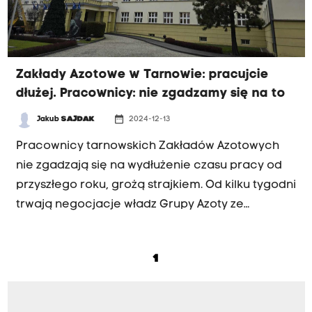
Zakłady Azotowe w Tarnowie: pracujcie
dłużej. Pracownicy: nie zgadzamy się na to
date_range
Jakub
SAJDAK
2024-12-13
Pracownicy tarnowskich Zakładów Azotowych
nie zgadzają się na wydłużenie czasu pracy od
przyszłego roku, grożą strajkiem. Od kilku tygodni
trwają negocjacje władz Grupy Azoty ze
związkowcami, które na razie nie przynoszą
efektów.
1