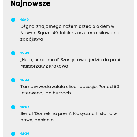
sensu to próbą poradzenia sobie z tym
Najnowsze
problemem będzie sięgnięcie po środki
chemiczne, poszukiwanie czegoś, co tę pustkę
16:10
Dźgnął znajomego nożem przed blokiem w
wypełni - mówią w rozmowie z Sylwią Paszkowską
Nowym Sączu. 40-latek z zarzutem usiłowania
Tomasz Gubała (prezes Fundacji Archezja) i dr
zabójstwa
Roman Solecki (dyrektor Krakowskiego Instytutu
Logoterapii).
15:49
„Hura, hura, hura!” Szósty rower jedzie do pani
Małgorzaty z Krakowa
15:44
Tarnów: Woda zalała ulice i posesje. Ponad 50
interwencji po burzach
15:07
Serial "Domek na prerii". Klasyczna historia w
nowej odsłonie
14:39