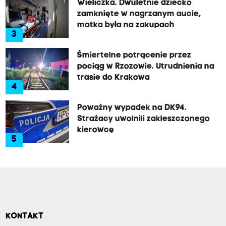
Wieliczka. Dwuletnie dziecko
zamknięte w nagrzanym aucie,
matka była na zakupach
3
Śmiertelne potrącenie przez
pociąg w Rzozowie. Utrudnienia na
trasie do Krakowa
4
Poważny wypadek na DK94.
Strażacy uwolnili zakleszczonego
kierowcę
5
KONTAKT