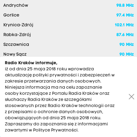
Andrychów
98.8 MHz
Gorlice
97.4 MHz
Krynica-Zdrój
102.1 MHz
Rabka-Zdrój
87.6 MHz
Szczawnica
90 MHz
Nowy Sącz
90 MHz
Radio Kraków informuje,
iż od dnia 25 maja 2018 roku wprowadza
aktualizację polityki prywatności i zabezpieczeń w
zakresie przetwarzania danych osobowych.
Niniejsza informacja ma na celu zapoznanie
osoby korzystające z Portalu Radia Kraków oraz
słuchaczy Radia Kraków ze szczegółami
stosowanych przez Radio Kraków technologii oraz
RADIO KRAKÓW SA. Aleja Juliusza Słowackiego 22, 30-007
z przepisami o ochronie danych osobowych,
Kraków
obowiązujących od dnia 25 maja 2018 roku.
Antena: 12 200 33 33
Zapraszamy do zapoznania się z informacjami
zawartymi w Polityce Prywatności.