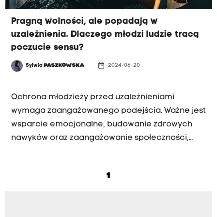
Pragną wolności, ale popadają w
uzależnienia. Dlaczego młodzi ludzie tracą
poczucie sensu?
date_range
Sylwia
PASZKOWSKA
2024-06-20
PRZED HEJNAŁEM
Ochrona młodzieży przed uzależnieniami
wymaga zaangażowanego podejścia. Ważne jest
wsparcie emocjonalne, budowanie zdrowych
nawyków oraz zaangażowanie społeczności,
która otacza młodego człowieka. - Jednym z
silnych czynników chroniących jest
1
konstruktywna grupa rówieśnicza. Jeżeli w życiu
młodego człowieka pojawia się stan, który
można określić jako pustka, nuda, totalny brak