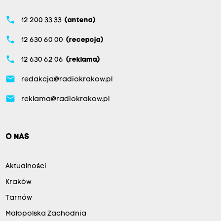
phone
12 200 33 33
(antena)
phone
12 630 60 00
(recepcja)
phone
12 630 62 06
(reklama)
email
redakcja@radiokrakow.pl
email
reklama@radiokrakow.pl
O NAS
Aktualności
Kraków
Tarnów
Małopolska Zachodnia