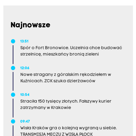
Najnowsze
13:51
Spór o Fort Bronowice. Uczelnia chce budować
strzelnicę, mieszkańcy bronią zieleni
12:06
Nowe stragany z góralskim rękodziełem w
Kuźnicach. ZCK szuka dzierżawców
10:54
Straciła 150 tysięcy złotych. Fałszywy kurier
zatrzymany w Krakowie
09:47
Wisła Kraków gra o kolejną wygraną u siebie.
TRANSMISJA MECZU Z WISŁĄ PŁOCK