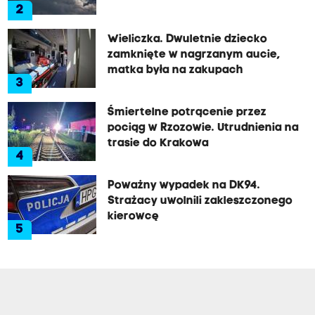
2
Wieliczka. Dwuletnie dziecko
zamknięte w nagrzanym aucie,
matka była na zakupach
3
Śmiertelne potrącenie przez
pociąg w Rzozowie. Utrudnienia na
trasie do Krakowa
4
Poważny wypadek na DK94.
Strażacy uwolnili zakleszczonego
kierowcę
5