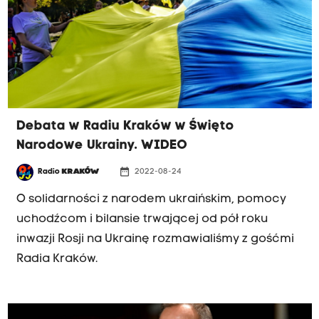
Debata w Radiu Kraków w Święto
Narodowe Ukrainy. WIDEO
date_range
Radio
KRAKÓW
2022-08-24
O solidarności z narodem ukraińskim, pomocy
uchodźcom i bilansie trwającej od pół roku
inwazji Rosji na Ukrainę rozmawialiśmy z gośćmi
Radia Kraków.