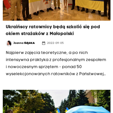
Ukraińscy ratownicy będą szkolić się pod
okiem strażaków z Małopolski
date_range
Joanna
GĄSKA
2022-09-05
Najpierw zajęcia teoretyczne, a po nich
intensywna praktyka z profesjonalnym zespołem
i nowoczesnym sprzętem - ponad 50
wyselekcjonowanych ratowników z Państwowej
Służby Ukrainy do Spraw Sytuacji
Nadzwyczajnych rozpoczęło szkolenia pod
okiem instruktorów z małopolskiej Państwowej
Straży Pożarnej w Krakowie.