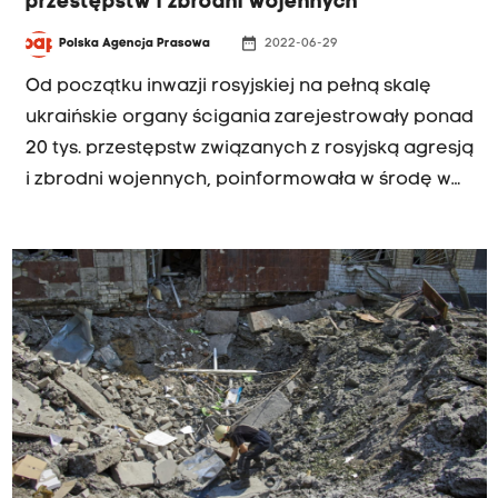
przestępstw i zbrodni wojennych
date_range
Polska Agencja Prasowa
2022-06-29
Od początku inwazji rosyjskiej na pełną skalę
ukraińskie organy ścigania zarejestrowały ponad
20 tys. przestępstw związanych z rosyjską agresją
i zbrodni wojennych, poinformowała w środę w
Telegramie służba prasowa Prokuratury
Generalnej, donosi Ukrinform.