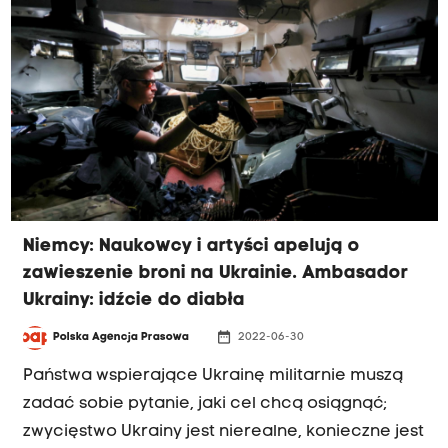
Niemcy: Naukowcy i artyści apelują o
zawieszenie broni na Ukrainie. Ambasador
Ukrainy: idźcie do diabła
date_range
Polska Agencja Prasowa
2022-06-30
Państwa wspierające Ukrainę militarnie muszą
zadać sobie pytanie, jaki cel chcą osiągnąć;
zwycięstwo Ukrainy jest nierealne, konieczne jest