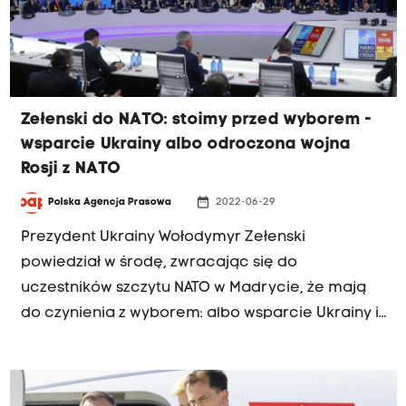
Zełenski do NATO: stoimy przed wyborem -
wsparcie Ukrainy albo odroczona wojna
Rosji z NATO
date_range
Polska Agencja Prasowa
2022-06-29
Prezydent Ukrainy Wołodymyr Zełenski
powiedział w środę, zwracając się do
uczestników szczytu NATO w Madrycie, że mają
do czynienia z wyborem: albo wsparcie Ukrainy i
jej zwycięstwo, albo w przyszłości "odroczona"
wojna Rosji z Sojuszem Północnoatlantyckim.