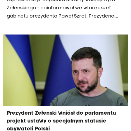
zaproszenie prezydenta Ukrainy Wołodymyra
Zełenskiego - poinformował we wtorek szef
gabinetu prezydenta Paweł Szrot. Prezydenci
mają rozmawiać na temat wsparcia Ukrainy pod
względem militarnym, gospodarczym,
humanitarnym i politycznym - wskazał.
Prezydent Zełenski wniósł do parlamentu
projekt ustawy o specjalnym statusie
obywateli Polski