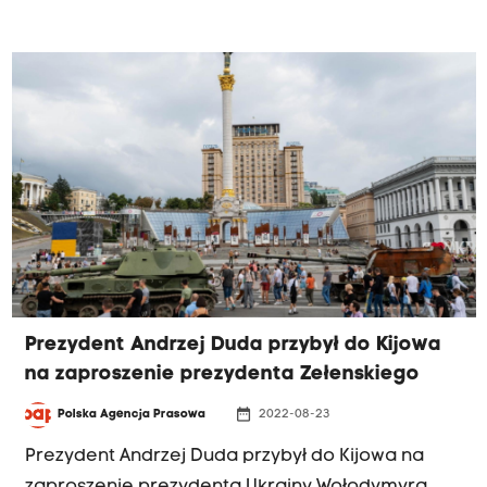
obecnie wsparcia nie tylko humanitarnego, ale
przede wszystkim militarnego.
Prezydent Andrzej Duda przybył do Kijowa
na zaproszenie prezydenta Zełenskiego
date_range
Polska Agencja Prasowa
2022-08-23
Prezydent Andrzej Duda przybył do Kijowa na