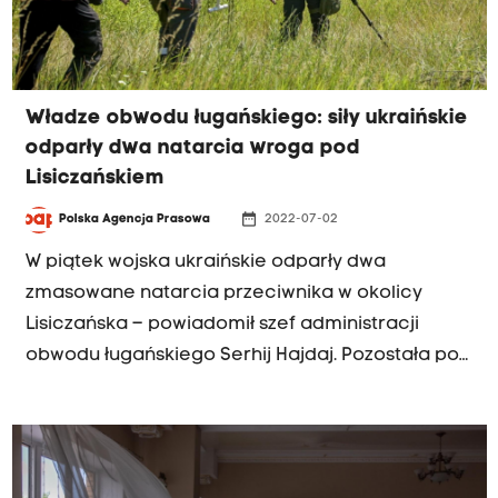
Władze obwodu ługańskiego: siły ukraińskie
odparły dwa natarcia wroga pod
Lisiczańskiem
date_range
Polska Agencja Prasowa
2022-07-02
W piątek wojska ukraińskie odparły dwa
zmasowane natarcia przeciwnika w okolicy
Lisiczańska – powiadomił szef administracji
obwodu ługańskiego Serhij Hajdaj. Pozostała pod
kontrolą Ukrainy część regionu jest pod
ostrzałem "ze wszystkich rodzajów uzbrojenia".