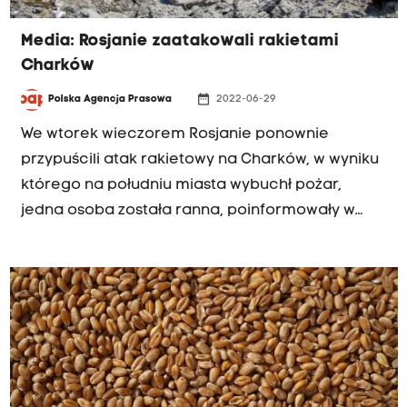
Media: Rosjanie zaatakowali rakietami
Charków
date_range
Polska Agencja Prasowa
2022-06-29
We wtorek wieczorem Rosjanie ponownie
przypuścili atak rakietowy na Charków, w wyniku
którego na południu miasta wybuchł pożar,
jedna osoba została ranna, poinformowały w
Telegramie lokalne media.