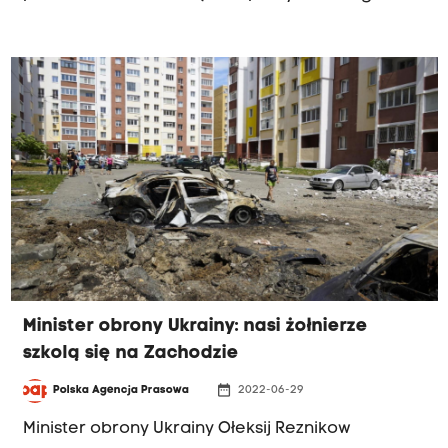
Biura Polityki Międzynarodowej Jakub Kumoch.
Minister obrony Ukrainy: nasi żołnierze
szkolą się na Zachodzie
date_range
Polska Agencja Prasowa
2022-06-29
Minister obrony Ukrainy Ołeksij Reznikow