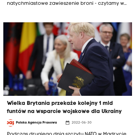
natychmiastowe zawieszenie broni - czytamy w
opublikowanym w tygodniku "Zeit" apelu m.in.
naukowców i artystów. "Powinniście wreszcie iść
do diabła" - komentuje ambasador Ukrainy w
Niemczech Andrij Melnyk.
Wielka Brytania przekaże kolejny 1 mld
funtów na wsparcie wojskowe dla Ukrainy
date_range
Polska Agencja Prasowa
2022-06-30
Podczas drugiego dnia szczytu NATO w Madrycie