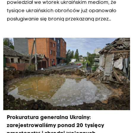
powiedział we wtorek ukraińskim mediom, że
tysiące ukraińskich obrońców już opanowało
posługiwanie się bronią przekazaną przez
zachodnich partnerów, a szkolenia nadal trwają.
Ukraińscy żołnierze szybko się uczą, a każda
broń w ich rękach staje się jeszcze
skuteczniejsza, cytuje ministra Ukraińska Prawda.
Prokuratura generalna Ukrainy:
zarejestrowaliśmy ponad 20 tysięcy