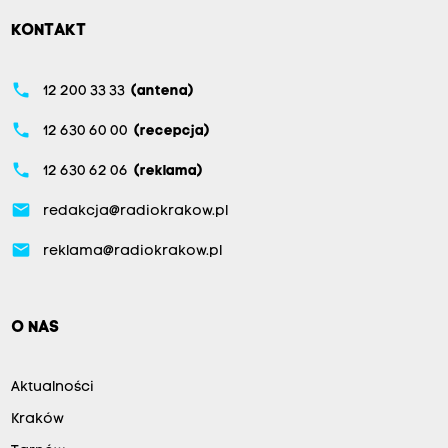
KONTAKT
phone
12 200 33 33
(antena)
phone
12 630 60 00
(recepcja)
phone
12 630 62 06
(reklama)
email
redakcja@radiokrakow.pl
email
reklama@radiokrakow.pl
O NAS
Aktualności
Kraków