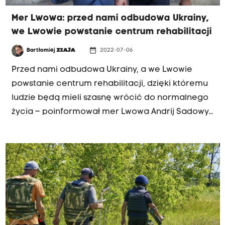
Mer Lwowa: przed nami odbudowa Ukrainy,
we Lwowie powstanie centrum rehabilitacji
date_range
Bartłomiej
ZIAJA
2022-07-06
Przed nami odbudowa Ukrainy, a we Lwowie
powstanie centrum rehabilitacji, dzięki któremu
ludzie będą mieli szasnę wrócić do normalnego
życia – poinformował mer Lwowa Andrij Sadowy,
który w środę przebywa z wizytą w Krakowie.