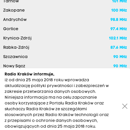
Tarnów
101 MHz
Zakopane
100 MHz
Andrychów
98.8 MHz
Gorlice
97.4 MHz
Krynica-Zdrój
102.1 MHz
Rabka-Zdrój
87.6 MHz
Szczawnica
90 MHz
Nowy Sącz
90 MHz
Radio Kraków informuje,
iż od dnia 25 maja 2018 roku wprowadza
aktualizację polityki prywatności i zabezpieczeń w
zakresie przetwarzania danych osobowych.
Niniejsza informacja ma na celu zapoznanie
osoby korzystające z Portalu Radia Kraków oraz
słuchaczy Radia Kraków ze szczegółami
stosowanych przez Radio Kraków technologii oraz
RADIO KRAKÓW SA. Aleja Juliusza Słowackiego 22, 30-007
z przepisami o ochronie danych osobowych,
Kraków
obowiązujących od dnia 25 maja 2018 roku.