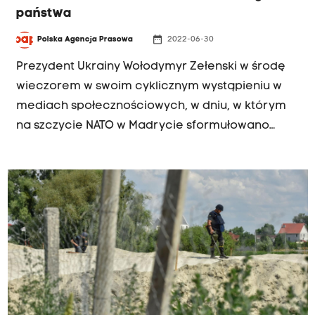
państwa
date_range
Polska Agencja Prasowa
2022-06-30
Prezydent Ukrainy Wołodymyr Zełenski w środę
wieczorem w swoim cyklicznym wystąpieniu w
mediach społecznościowych, w dniu, w którym
na szczycie NATO w Madrycie sformułowano
nową koncepcję strategiczną sojuszu, uznając
Rosję za najważniejsze zagrożenie dla
bezpieczeństwa sojuszników oraz pokoju i
stabilności w obszarze euroatlantyckim,
podkreślił, że nie sposób zagwarantować
bezpieczeństwa w Europie bez Ukrainy.