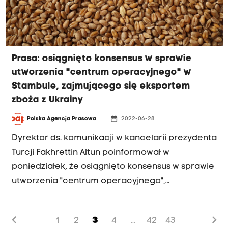
Prasa: osiągnięto konsensus w sprawie
utworzenia "centrum operacyjnego" w
Stambule, zajmującego się eksportem
zboża z Ukrainy
date_range
Polska Agencja Prasowa
2022-06-28
Dyrektor ds. komunikacji w kancelarii prezydenta
Turcji Fakhrettin Altun poinformował w
poniedziałek, że osiągnięto konsensus w sprawie
utworzenia "centrum operacyjnego",
zajmującego się eksportem zboża z Ukrainy -
donosi włoski dziennik "Il Messaggero".
chevron_left
chevron_right
1
2
3
4
42
43
...