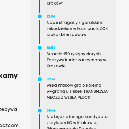
ków
Kraków”
12:06
Nowe stragany z góralskim
rękodziełem w Kuźnicach. ZCK
szuka dzierżawców
10:54
Straciła 150 tysięcy złotych.
Fałszywy kurier zatrzymany w
Krakowie
ekamy
09:47
ą
Wisła Kraków gra o kolejną
wygraną u siebie. TRANSMISJA
MECZU Z WISŁĄ PŁOCK
rzebywa
09:46
Nie będzie innego kandydata
z szyldem KO w Krakowie.
chodźcom