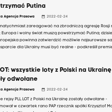
trzymać Putina
date_range
ka Agencja Prasowa
2022-02-24
natychmiast zareagować na zbrodniczą agresję Rosji 
; Europa i wolny świat muszą powstrzymać Putina; dzisie
ropejska powinna zatwierdzić możliwie najsurowsze sa
sparcie dla Ukrainy musi być realne - podkreślił premi
 Morawiecki.
OT: wszystkie loty z Polski na Ukrainę
ały odwołane
date_range
ka Agencja Prasowa
2022-02-24
e rejsy PLL LOT z Polski na Ukrainę zostały odwołane -
mował w czwartek rano PAP rzecznik spółki Krzysztof Mo