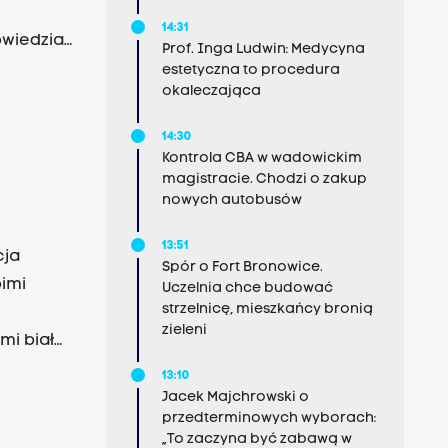
14:31
wiedział
Prof. Inga Ludwin: Medycyna
estetyczna to procedura
okaleczająca
14:30
Kontrola CBA w wadowickim
magistracie. Chodzi o zakup
nowych autobusów
13:51
cja
Spór o Fort Bronowice.
oimi
Uczelnia chce budować
strzelnicę, mieszkańcy bronią
zieleni
ymi biało
13:10
ażającymi
Jacek Majchrowski o
przedterminowych wyborach:
i
„To zaczyna być zabawą w