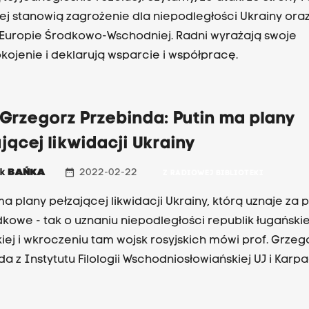
iej stanowią zagrożenie dla niepodległości Ukrainy ora
 Europie Środkowo-Wschodniej. Radni wyrażają swoje
kojenie i deklarują wsparcie i współpracę.
 Grzegorz Przebinda: Putin ma plany
jącej likwidacji Ukrainy
date_range
ek
BAŃKA
2022-02-22
Z RADIOWEJ BIBLIOTEKI
 ma plany pełzającej likwidacji Ukrainy, którą uznaje za
kowe - tak o uznaniu niepodległości republik ługańskiej
iej i wkroczeniu tam wojsk rosyjskich mówi prof. Grzeg
a z Instytutu Filologii Wschodniosłowiańskiej UJ i Karpa
wej Uczelni w Krośnie. W jego ocenie kluczowy teraz b
 na którym teraz będą chciały operować siły rosyjskie. Z