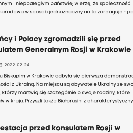
nym i niepodległym państwie; wierzę, że społeczność
arodowa w sposób jednoznaczny na to zareaguje - po
nt Andrzej Duda.
ńcy i Polacy zgromadzili się przed
ulatem Generalnym Rosji w Krakowie
_range
2022-02-24
u Biskupim w Krakowie odbyła się pierwsza demonstra
ności z Ukrainą. Na miejscu są obywatele Ukrainy ze sw
, którzy martwią się szczególnie o swoje rodziny, które
y w kraju. Przyszli także Białorusini z charakterystyczn
ono - białymi flagami wyrażającymi sprzeciw wobec
dra Łukaszenki. Są także Polacy z transparentami wyr
e dla naszych wschodnich sąsiadów i wieloma słowam
estacja przed konsulatem Rosji w