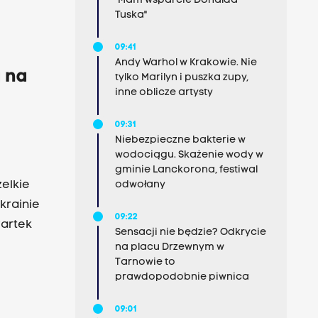
"Mam wsparcie Donalda
Tuska"
ów
09:41
rzyjąć
Andy Warhol w Krakowie. Nie
ą na
tylko Marilyn i puszka zupy,
inne oblicze artysty
09:31
Niebezpieczne bakterie w
wodociągu. Skażenie wody w
gminie Lanckorona, festiwal
elkie
odwołany
krainie
09:22
wartek
Sensacji nie będzie? Odkrycie
na placu Drzewnym w
Tarnowie to
prawdopodobnie piwnica
09:01