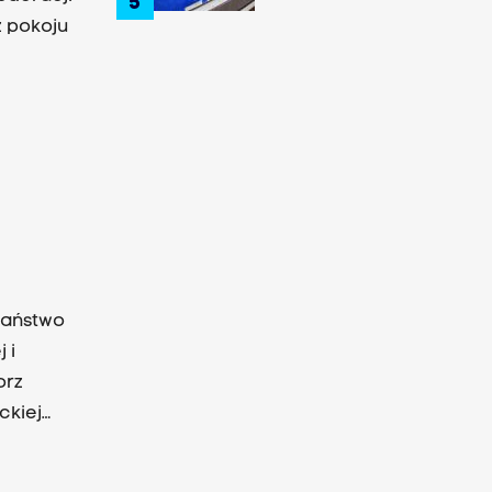
5
zakleszczonego
z pokoju
kierowcę
 państwo
 i
orz
ckiej
ędzie
 prof.