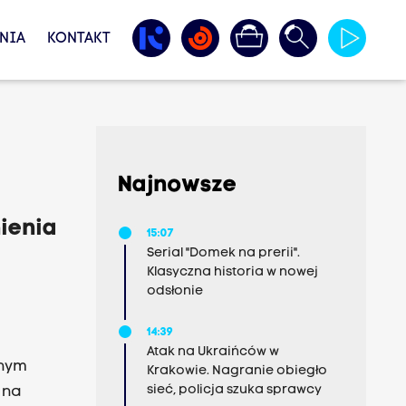
NIA
KONTAKT
Najnowsze
ienia
15:07
Serial "Domek na prerii".
Klasyczna historia w nowej
odsłonie
14:39
Atak na Ukraińców w
jnym
Krakowie. Nagranie obiegło
sieć, policja szuka sprawcy
 na