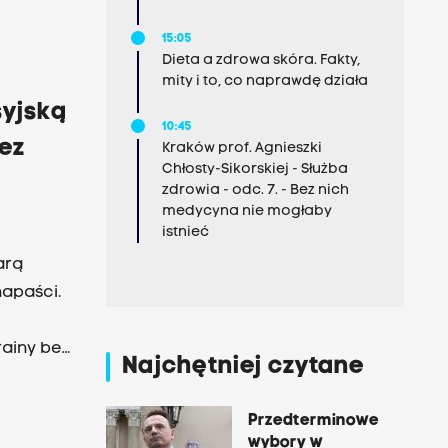
15:05
Dieta a zdrowa skóra. Fakty,
mity i to, co naprawdę działa
syjską
10:45
bez
Kraków prof. Agnieszki
Chłosty-Sikorskiej - Służba
zdrowia - odc. 7. - Bez nich
medycyna nie mogłaby
istnieć
arą
napaści.
rainy bez
Najchętniej czytane
Przedterminowe
wybory w