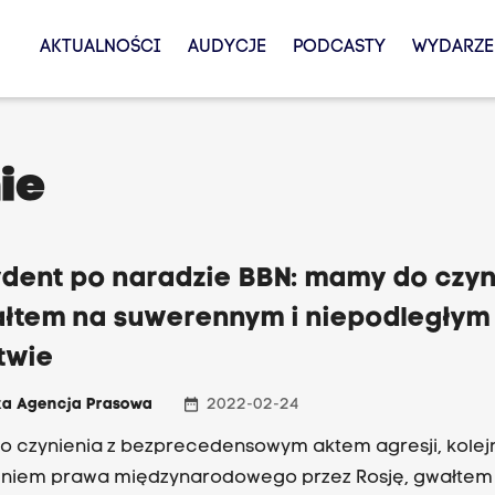
AKTUALNOŚCI
AUDYCJE
PODCASTY
WYDARZE
ie
ydent po naradzie BBN: mamy do czyn
ałtem na suwerennym i niepodległym
twie
date_range
ka Agencja Prasowa
2022-02-24
 czynienia z bezprecedensowym aktem agresji, kole
eniem prawa międzynarodowego przez Rosję, gwałtem