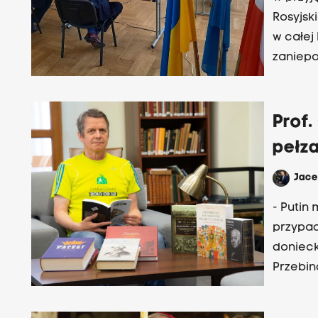
Rosyjsk
w całej
zaniepo
Prof.
pełza
Jac
- Putin
przypad
donieck
Przebind
Państwo
obszar,