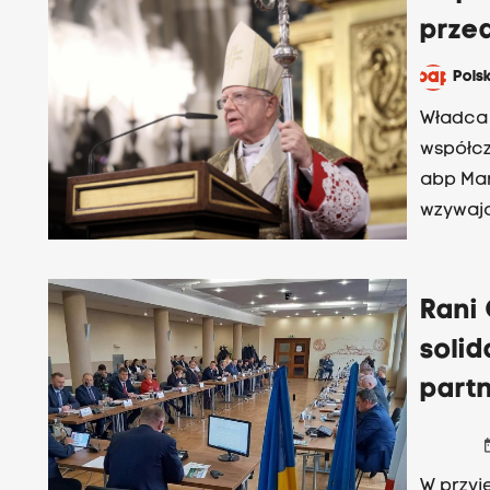
prze
Pols
Władca 
współcz
abp Mar
wzywają
pokoju".
Rani 
soli
part
date
W przyj