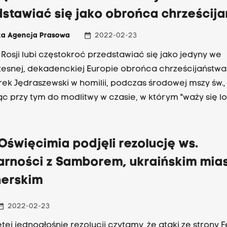
dstawiać się jako obrońca chrześcij
date_range
ka Agencja Prasowa
2022-02-23
Rosji lubi częstokroć przedstawiać się jako jedyny we
esnej, dekadenckiej Europie obrońca chrześcijaństwa
ek Jędraszewski w homilii, podczas środowej mszy św.,
c przy tym do modlitwy w czasie, w którym "waży się lo
Oświęcimia podjęli rezolucję ws.
darności z Samborem, ukraińskim mia
nerskim
_range
2022-02-23
ętej jednogłośnie rezolucji czytamy, że ataki ze strony 