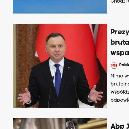
Chodzi 
Prez
bruta
wspa
Pols
Mimo wy
brutaln
Współdz
odpowie
wsparci
Abp J