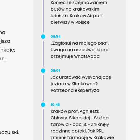
Koniec ze zdejmowaniem
butów na krakowskim
lotnisku. Kraków Airport
pierwszy w Polsce
na
08:54
jsza
„Zagłosuj na mojego psa”.
nkcje;
Uwaga na oszustwo, które
przejmuje WhatsAppa
er
08:01
Jak uratować wysychające
jezioro w Klimkówce?
Potrzebna ekspertyza
10:45
Kraków prof. Agnieszki
Chłosty-Sikorskiej - Służba
zdrowia - odc. 8. - Zniknęły
rodzinne apteki. Jak PRL
czulski.
zmienił farmację w Krakowie