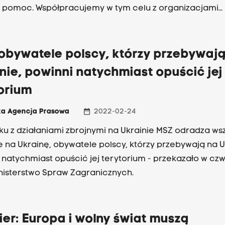
 pomoc. Współpracujemy w tym celu z organizacjami
kimi. Trudno teraz powiedzieć, na jaką liczbę uchodźc
y przygotowani. Mamy 20 tysięcy miejsc, które mogą p
 zapewniał prezydent.
obywatele polscy, którzy przebywaj
nie, powinni natychmiast opuścić jej
orium
date_range
ka Agencja Prasowa
2022-02-24
ku z działaniami zbrojnymi na Ukrainie MSZ odradza wsz
 na Ukrainę, obywatele polscy, którzy przebywają na U
 natychmiast opuścić jej terytorium - przekazało w cz
nisterstwo Spraw Zagranicznych.
er: Europa i wolny świat muszą