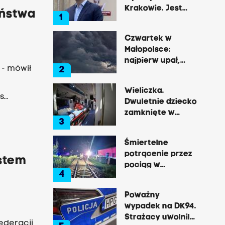
Krakowie. Jest
aństwa
1
decyzja Łukasza
Gibały
Czwartek w
Małopolsce:
najpierw upał,
 - mówił
2
później
gwałtowne burze
Wieliczka.
s
Dwuletnie dziecko
zamknięte w
3
nagrzanym aucie,
matka była na
Śmiertelne
zakupach
potrącenie przez
stem
pociąg w
4
Rzozowie.
Utrudnienia na
Poważny
trasie do Krakowa
wypadek na DK94.
Strażacy uwolnili
Federacji