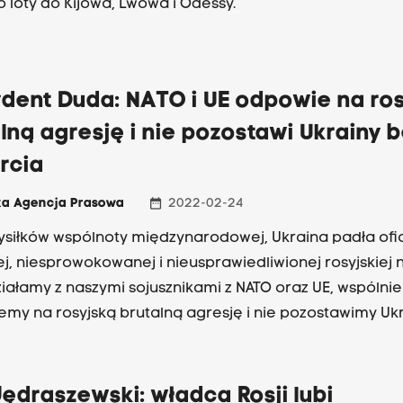
o loty do Kijowa, Lwowa i Odessy.
ydent Duda: NATO i UE odpowie na ro
lną agresję i nie pozostawi Ukrainy 
rcia
date_range
ka Agencja Prasowa
2022-02-24
siłków wspólnoty międzynarodowej, Ukraina padła ofi
ej, niesprowokowanej i nieusprawiedliwionej rosyjskiej 
iałamy z naszymi sojusznikami z NATO oraz UE, wspólnie
my na rosyjską brutalną agresję i nie pozostawimy Uk
a - napisał prezydent Andrzej Duda.
ędraszewski: władca Rosji lubi