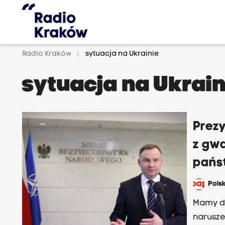
Radio Kraków
sytuacja na Ukrainie
sytuacja na Ukrain
Prez
z gw
pańs
Pols
Mamy do
narusz