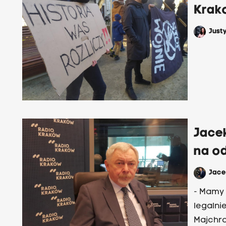
solidar
Krak
Just
Jace
na o
Jac
- Mamy 
legalni
Majchro