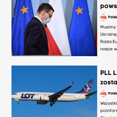
pows
Pols
Musimy 
Ukrainę
Rada Eu
nasze w
Mateusz
PLL L
zost
Pols
Wszystki
poinfor