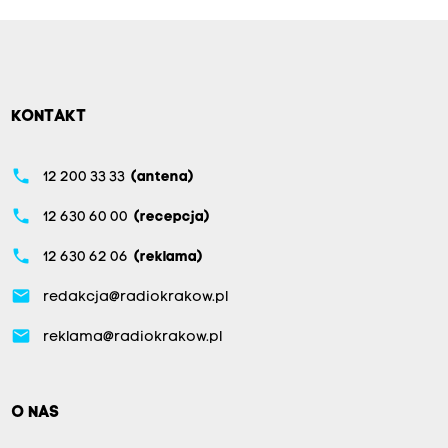
KONTAKT
phone
12 200 33 33
(antena)
phone
12 630 60 00
(recepcja)
phone
12 630 62 06
(reklama)
email
redakcja@radiokrakow.pl
email
reklama@radiokrakow.pl
O NAS