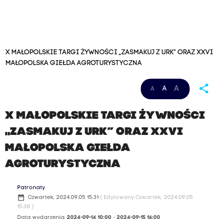
X MAŁOPOLSKIE TARGI ŻYWNOŚCI „ZASMAKUJ Z URK” ORAZ XXVI
MAŁOPOLSKA GIEŁDA AGROTURYSTYCZNA
share
A
A
A
X MAŁOPOLSKIE TARGI ŻYWNOŚCI
„ZASMAKUJ Z URK” ORAZ XXVI
MAŁOPOLSKA GIEŁDA
AGROTURYSTYCZNA
Patronaty
date_range
Czwartek, 2024.09.05 15:31
( Edytowany Czwartek, 2024.09.05
15:38 )
Data wydarzenia:
2024-09-14 10:00
-
2024-09-15 16:00