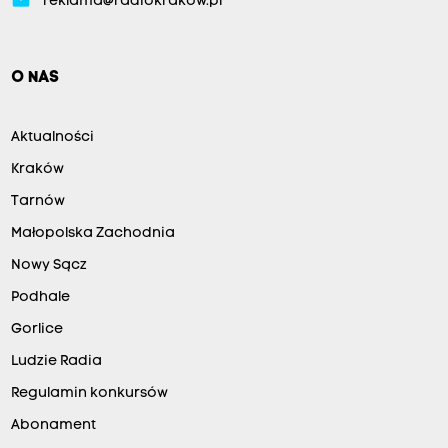
email
reklama@radiokrakow.pl
O NAS
Aktualności
Kraków
Tarnów
Małopolska Zachodnia
Nowy Sącz
Podhale
Gorlice
Ludzie Radia
Regulamin konkursów
Abonament