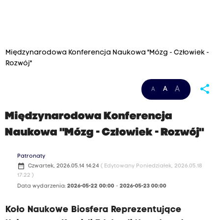
Międzynarodowa Konferencja Naukowa "Mózg - Człowiek -
Rozwój"
share
A
A
A
Międzynarodowa Konferencja
Naukowa "Mózg - Człowiek - Rozwój"
Patronaty
date_range
Czwartek, 2026.05.14 14:24
( Edytowany Poniedziałek, 2026.05.18
17:22 )
Data wydarzenia:
2026-05-22 00:00
-
2026-05-23 00:00
Koło Naukowe Biosfera Reprezentujące