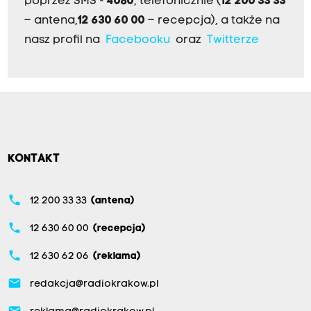
poprzez SMS -
4080
, telefonicznie (
12 200 33 33
– antena,
12 630 60 00
– recepcja), a także na
nasz profil na
Facebooku
oraz
Twitterze
KONTAKT
phone
12 200 33 33
(antena)
phone
12 630 60 00
(recepcja)
phone
12 630 62 06
(reklama)
email
redakcja@radiokrakow.pl