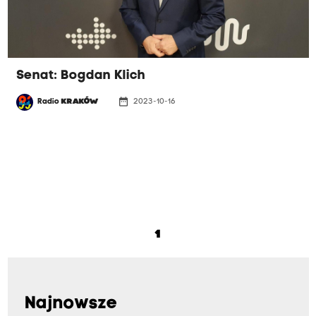
Senat: Bogdan Klich
date_range
Radio
KRAKÓW
2023-10-16
1
Najnowsze