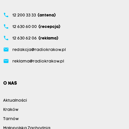
phone
12 200 33 33
(antena)
phone
12 630 60 00
(recepcja)
phone
12 630 62 06
(reklama)
email
redakcja@radiokrakow.pl
email
reklama@radiokrakow.pl
O NAS
Aktualności
Kraków
Tarnów
Małopolska Zachodnia