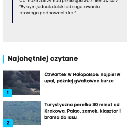
Co może zatrzymać przestępstwa z nienawiści?
"Byłbym jednak daleki od sugerowania
prostego podnoszenia kar"
Najchętniej czytane
Czwartek w Małopolsce: najpierw
upał, później gwałtowne burze
1
Turystyczna perełka 30 minut od
Krakowa. Pałac, zamek, klasztor i
brama do lasu
2