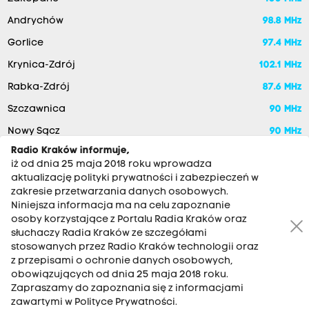
Andrychów
98.8 MHz
Gorlice
97.4 MHz
Krynica-Zdrój
102.1 MHz
Rabka-Zdrój
87.6 MHz
Szczawnica
90 MHz
Nowy Sącz
90 MHz
Radio Kraków informuje,
iż od dnia 25 maja 2018 roku wprowadza
aktualizację polityki prywatności i zabezpieczeń w
zakresie przetwarzania danych osobowych.
Niniejsza informacja ma na celu zapoznanie
osoby korzystające z Portalu Radia Kraków oraz
słuchaczy Radia Kraków ze szczegółami
stosowanych przez Radio Kraków technologii oraz
RADIO KRAKÓW SA. Aleja Juliusza Słowackiego 22, 30-007
z przepisami o ochronie danych osobowych,
Kraków
obowiązujących od dnia 25 maja 2018 roku.
Antena: 12 200 33 33
Zapraszamy do zapoznania się z informacjami
zawartymi w Polityce Prywatności.