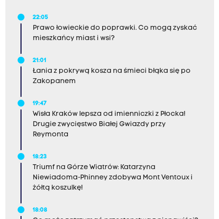
22:05
Prawo łowieckie do poprawki. Co mogą zyskać
mieszkańcy miast i wsi?
21:01
Łania z pokrywą kosza na śmieci błąka się po
Zakopanem
19:47
Wisła Kraków lepsza od imienniczki z Płocka!
Drugie zwycięstwo Białej Gwiazdy przy
Reymonta
18:23
Triumf na Górze Wiatrów: Katarzyna
Niewiadoma-Phinney zdobywa Mont Ventoux i
żółtą koszulkę!
18:08