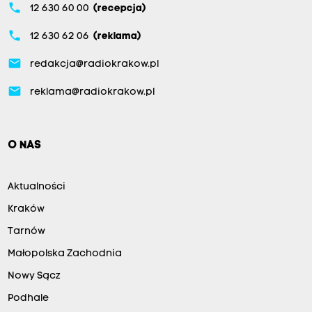
phone
12 630 60 00
(recepcja)
phone
12 630 62 06
(reklama)
email
redakcja@radiokrakow.pl
email
reklama@radiokrakow.pl
O NAS
Aktualności
Kraków
Tarnów
Małopolska Zachodnia
Nowy Sącz
Podhale