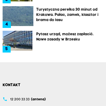
Turystyczna perełka 30 minut od
Krakowa. Pałac, zamek, klasztor i
brama do lasu
4
Pytasz urząd, możesz zapłacić.
Nowe zasady w Brzesku
5
KONTAKT
phone
12 200 33 33
(antena)