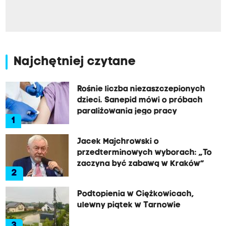
Najchętniej czytane
Rośnie liczba niezaszczepionych
dzieci. Sanepid mówi o próbach
paraliżowania jego pracy
1
Jacek Majchrowski o
przedterminowych wyborach: „To
zaczyna być zabawą w Kraków”
2
Podtopienia w Ciężkowicach,
ulewny piątek w Tarnowie
3