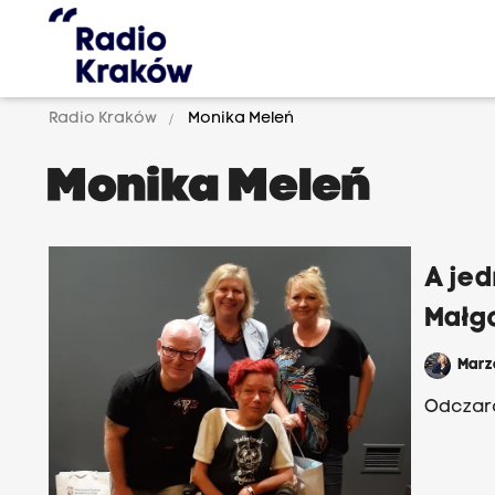
Radio Kraków
Monika Meleń
Monika Meleń
A jed
Małgo
Mar
Odczaro