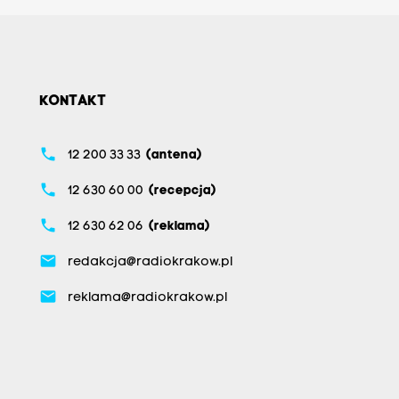
KONTAKT
phone
12 200 33 33
(antena)
phone
12 630 60 00
(recepcja)
phone
12 630 62 06
(reklama)
email
redakcja@radiokrakow.pl
email
reklama@radiokrakow.pl