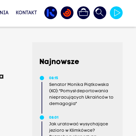
NIA
KONTAKT
Najnowsze
ia
08:15
Senator Monika Piątkowska
(KO): "Pomysł deportowania
niepracujących Ukraińców to
demagogia"
08:01
Jak uratować wysychające
jezioro w Klimkówce?