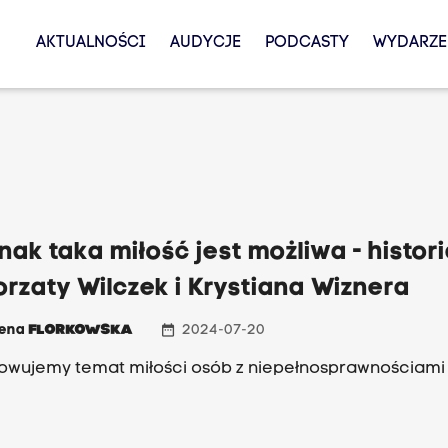
AKTUALNOŚCI
AUDYCJE
PODCASTY
WYDARZE
nak taka miłość jest możliwa - histor
rzaty Wilczek i Krystiana Wiznera
date_range
zena
FLORKOWSKA
2024-07-20
wujemy temat miłości osób z niepełnosprawnościami