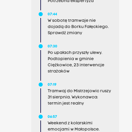
Potrzebna ekspertyza
07:44
W sobotę tramwaje nie
dojadą do Borku Fałęckiego.
Sprawdź zmiany
07:30
Po upałach przyszły ulewy.
Podtopienia w gminie
Ciężkowice, 23 interwencje
strażaków
07:19
Tramwaj do Mistrzejowic ruszy
31 sierpnia. Wykonawca:
termin jest realny
06:57
Weekend z kolarskimi
emocjami w Małopolsce.