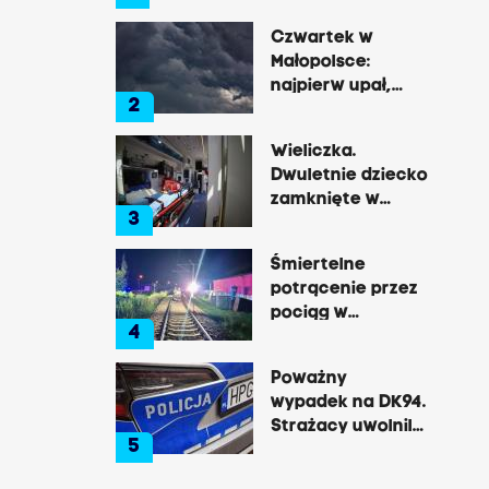
Gibały
Czwartek w
Małopolsce:
najpierw upał,
2
później
gwałtowne burze
Wieliczka.
Dwuletnie dziecko
zamknięte w
3
nagrzanym aucie,
matka była na
Śmiertelne
zakupach
potrącenie przez
pociąg w
4
Rzozowie.
Utrudnienia na
Poważny
trasie do Krakowa
wypadek na DK94.
Strażacy uwolnili
5
zakleszczonego
kierowcę