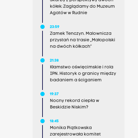
Skarby z perspektywy dwóch
kółek: Zaglądamy do Muzeum
Agatów w Rudnie
23:59
Zamek Tenczyn. Malownicza
przystań na trasie „Małopolski
na dwóch kółkach”
21:38
Kłamstwo oświęcimskie i rola
IPN. Historyk o granicy między
badaniem a ściganiem
19:37
Nocny rekord ciepła w
Beskidzie Niskim?
18:45
Monika Piątkowska
zarejestrowała komitet