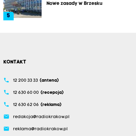
Nowe zasady w Brzesku
5
KONTAKT
phone
12 200 33 33
(antena)
phone
12 630 60 00
(recepcja)
phone
12 630 62 06
(reklama)
email
redakcja@radiokrakow.pl
email
reklama@radiokrakow.pl