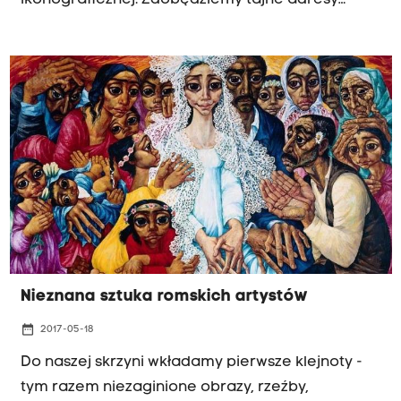
ikonograficznej. Zdobędziemy tajne adresy
najlepszych artystów. Będziemy toczyć spór w
obronie świętych obrazów i przeciwko nim.
Gościem specjalnym jest Wioletta Motaska.
Posłuchaj:
Nieznana sztuka romskich artystów
date_range
2017-05-18
Do naszej skrzyni wkładamy pierwsze klejnoty -
tym razem niezaginione obrazy, rzeźby,