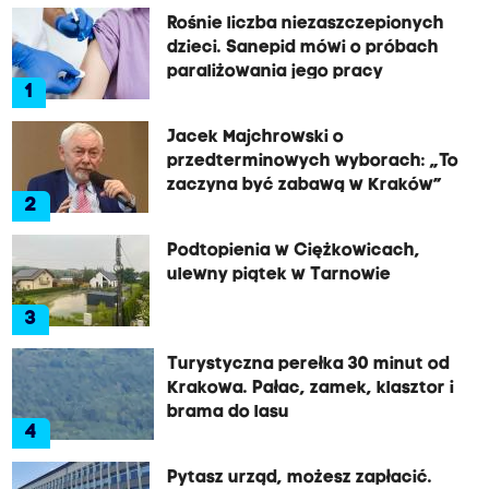
Rośnie liczba niezaszczepionych
dzieci. Sanepid mówi o próbach
paraliżowania jego pracy
1
Jacek Majchrowski o
przedterminowych wyborach: „To
zaczyna być zabawą w Kraków”
2
Podtopienia w Ciężkowicach,
ulewny piątek w Tarnowie
3
Turystyczna perełka 30 minut od
Krakowa. Pałac, zamek, klasztor i
brama do lasu
4
Pytasz urząd, możesz zapłacić.