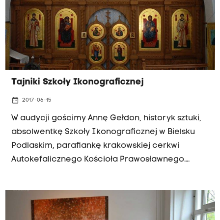
Tajniki Szkoły Ikonograficznej
date_range
2017-06-15
W audycji gościmy Annę Gełdon, historyk sztuki,
absolwentkę Szkoły Ikonograficznej w Bielsku
Podlaskim, parafiankę krakowskiej cerkwi
Autokefalicznego Kościoła Prawosławnego.
Opowie o swoim ciekawym pomyśle na
przenikanie się sztuk i przybliży działalność swojej
szkoły. Do skrzyni Łowców Skarbów trafi znowu
kilka ikon i ciekawostek... Posłuchajcie: