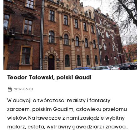
gośćmi są: Agnieszka Olszewska z Akademii
Górniczo-Hutniczej oraz prof. Grzegorz Biliński z
Akademii Sztuk Pięknych. Posłuchaj rozmowy:
Teodor Talowski, polski Gaudi
date_range
2017-06-01
W audycji o twórczości realisty i fantasty
zarazem, polskim Gaudim, człowieku przełomu
wieków. Na ławeczce z nami zasiądzie wybitny
malarz, esteta, wytrawny gawędziarz i znawca
krakowskiej bohemy - Tadeusz Bystrzak. Opowie