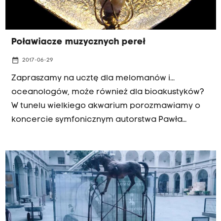
Polakach, o wywoływaniu realnych duchów!
Poławiacze muzycznych pereł
date_range
2017-06-29
Zapraszamy na ucztę dla melomanów i...
oceanologów, może również dla bioakustyków?
W tunelu wielkiego akwarium porozmawiamy o
koncercie symfonicznym autorstwa Pawła
Sydora, kompozytora młodej fali. Poławiaczami
muzycznych pereł są Profesor Maciej Negrey
oraz Marcin Klejdysz dyrektor Orkiestry Akademii
Beethovenowskiej. Będzie muzycznie i
onirycznie!