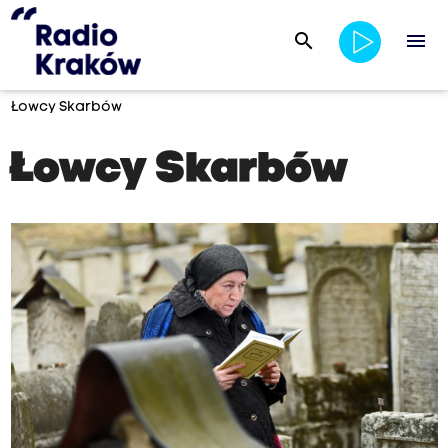
search
menu
Łowcy Skarbów
Łowcy Skarbów