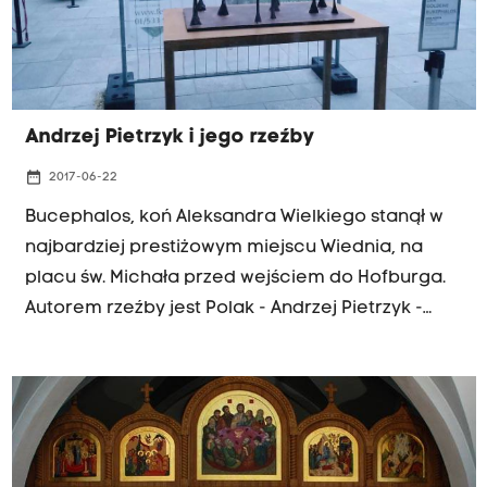
Andrzej Pietrzyk i jego rzeźby
date_range
2017-06-22
Bucephalos, koń Aleksandra Wielkiego stanął w
najbardziej prestiżowym miejscu Wiednia, na
placu św. Michała przed wejściem do Hofburga.
Autorem rzeźby jest Polak - Andrzej Pietrzyk -
gość w audycji "Łowcy Skarbów". Posłuchaj: