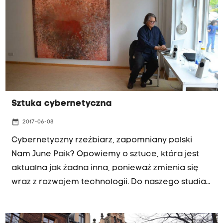
Sztuka cybernetyczna
date_range
2017-06-08
Cybernetyczny rzeźbiarz, zapomniany polski
Nam June Paik? Opowiemy o sztuce, która jest
aktualna jak żadna inna, ponieważ zmienia się
wraz z rozwojem technologii. Do naszego studia
zaprosimy tajemniczego robota, który poznał
niegdyś pionierskiego "SENSTERA"! Naszymi