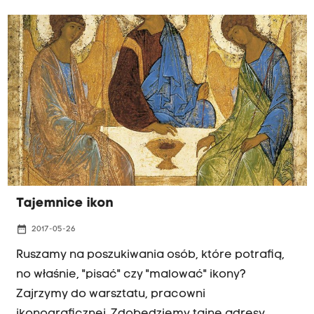
nam o swojej fascynacji Teodorem Talowskim,
bo o nim tu mowa, architekcie jakich mało!
Tajemnice ikon
date_range
2017-05-26
Ruszamy na poszukiwania osób, które potrafią,
no właśnie, "pisać" czy "malować" ikony?
Zajrzymy do warsztatu, pracowni