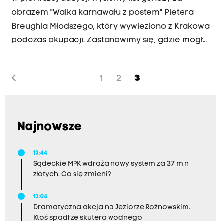
obrazem "Walka karnawału z postem" Pietera
Breughla Młodszego, który wywieziono z Krakowa
podczas okupacji. Zastanowimy się, gdzie mógł
się podziać. Wyjaśnimy też pewne
nieporozumienie, które wyniknęły z błędnej
chevron_left
1
2
3
atrybucji tego dzieła. Skontaktujemy się w tej
sprawie z pewnym tajemniczym gościem,
któremu leży na sercu ten dotkliwy brak.
Posłuchaj:
Najnowsze
13:44
Sądeckie MPK wdraża nowy system za 37 mln
złotych. Co się zmieni?
13:06
Dramatyczna akcja na Jeziorze Rożnowskim.
Ktoś spadł ze skutera wodnego