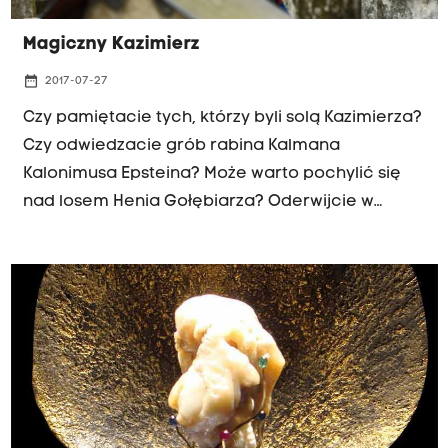
Magiczny Kazimierz
date_range
2017-07-27
Czy pamiętacie tych, którzy byli solą Kazimierza?
Czy odwiedzacie grób rabina Kalmana
Kalonimusa Epsteina? Może warto pochylić się
nad losem Henia Gołębiarza? Oderwijcie w
końcu czerepy od tych ekraników i
kalkulatorków! Tam nie znajdziecie miłości.
Gościem "Łowców Skarbów" będzie Pani Wanda
Frączek, która opowie o tych, którzy kochali bez
pośpiechu, którzy tracili czas i łowili smutki i
radości na wędkę wyobraźni. Kiedyś ludzie nie
musieli korzystać z wyszukiwarek, żeby się
dobrze bawić. O mistycyzmie, kabale, Żydach i