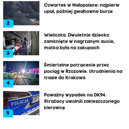
Czwartek w Małopolsce: najpierw
upał, później gwałtowne burze
2
Wieliczka. Dwuletnie dziecko
zamknięte w nagrzanym aucie,
matka była na zakupach
3
Śmiertelne potrącenie przez
pociąg w Rzozowie. Utrudnienia na
trasie do Krakowa
4
Poważny wypadek na DK94.
Strażacy uwolnili zakleszczonego
kierowcę
5