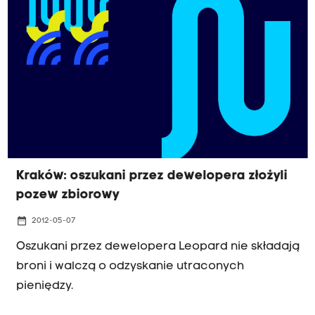
Kraków: oszukani przez dewelopera złożyli
pozew zbiorowy
date_range
2012-05-07
Oszukani przez dewelopera Leopard nie składają
broni i walczą o odzyskanie utraconych
pieniędzy.