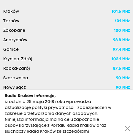
Kraków
101.6 MHz
Tarnów
101 MHz
Zakopane
100 MHz
Andrychów
98.8 MHz
Gorlice
97.4 MHz
Krynica-Zdrój
102.1 MHz
Rabka-Zdrój
87.6 MHz
Szczawnica
90 MHz
Nowy Sącz
90 MHz
Radio Kraków informuje,
iż od dnia 25 maja 2018 roku wprowadza
aktualizację polityki prywatności i zabezpieczeń w
zakresie przetwarzania danych osobowych.
Niniejsza informacja ma na celu zapoznanie
osoby korzystające z Portalu Radia Kraków oraz
słuchaczy Radia Kraków ze szczegółami