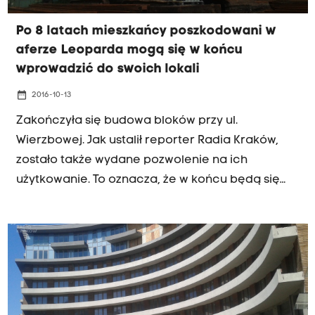
Po 8 latach mieszkańcy poszkodowani w
aferze Leoparda mogą się w końcu
wprowadzić do swoich lokali
date_range
2016-10-13
Zakończyła się budowa bloków przy ul.
Wierzbowej. Jak ustalił reporter Radia Kraków,
zostało także wydane pozwolenie na ich
użytkowanie. To oznacza, że w końcu będą się
tam mogli wprowadzić wszyscy lokatorzy. To
ostateczny sukces mieszkańców, którym jeszcze
osiem lat temu mówiono, że bezpowrotnie
stracili swoją własność.