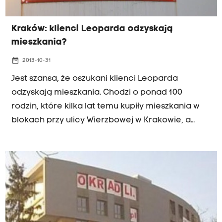
Kraków: klienci Leoparda odzyskają
mieszkania?
date_range
2013-10-31
Jest szansa, że oszukani klienci Leoparda
odzyskają mieszkania. Chodzi o ponad 100
rodzin, które kilka lat temu kupiły mieszkania w
blokach przy ulicy Wierzbowej w Krakowie, a
nigdy nie otrzymały ich na własność.