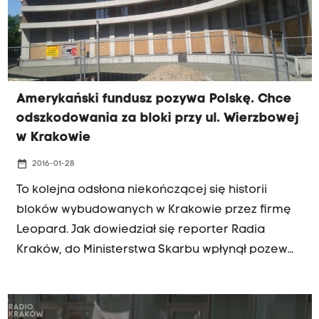
Amerykański fundusz pozywa Polskę. Chce
odszkodowania za bloki przy ul. Wierzbowej
w Krakowie
date_range
2016-01-28
To kolejna odsłona niekończącej się historii
bloków wybudowanych w Krakowie przez firmę
Leopard. Jak dowiedział się reporter Radia
Kraków, do Ministerstwa Skarbu wpłynął pozew
wystosowany przez nowojorski fundusz
Manchester Securities Corporation. Fundusz
domaga się od naszego kraju odszkodowania,