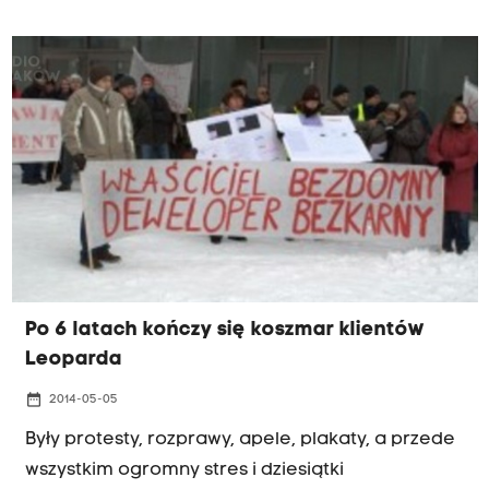
które zapłaciła. Tym samym kończy się trwająca
od 2007 roku dramatyczna walka o
nieruchomości. Pokrzywdzeni przez upadłego
dewelopera, spółkę Leopard, przyznają jednak:
"choć dokonaliśmy niemożliwego, wciąż wiele
pracy przed nami".
Po 6 latach kończy się koszmar klientów
Leoparda
date_range
2014-05-05
Były protesty, rozprawy, apele, plakaty, a przede
wszystkim ogromny stres i dziesiątki