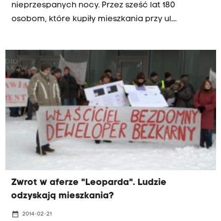
nieprzespanych nocy. Przez sześć lat 180
osobom, które kupiły mieszkania przy ul.
Wierzbowej w Krakowie groziła utrata
nieruchomości, na które zaciągnęli nawet
trzydziestoletnie kredyty. Jak ustalił reporter
Radia Kraków, w ostatnich dniach wydział
upadłościowy sądu rejonowego dla Krakowa-
Śródmieścia w końcu podjął decyzję, by
pozwolić na przekazanie im prawa własności do
ich lokali. Droga do tego sukcesu nie była jednak
łatwa.
Zwrot w aferze "Leoparda". Ludzie
odzyskają mieszkania?
date_range
2014-02-21