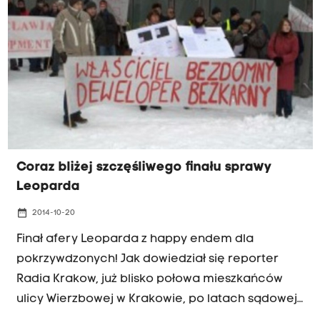
ponieważ uważa, że pogwałcone zostały jego
prawa i interesy. Stracił bowiem mieszkania m.in.
przy ul. Wierzbowej (dziś Dworskiej) w Krakowie, a
co za tym idzie - kilkadziesiąt milionów złotych.
Coraz bliżej szczęśliwego finału sprawy
Leoparda
date_range
2014-10-20
Finał afery Leoparda z happy endem dla
pokrzywdzonych! Jak dowiedział się reporter
Radia Krakow, już blisko połowa mieszkańców
ulicy Wierzbowej w Krakowie, po latach sądowej
batalii, ma prawo własności do mieszkań za