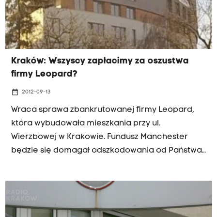
Kraków: Wszyscy zapłacimy za oszustwa
firmy Leopard?
date_range
2012-09-13
Wraca sprawa zbankrutowanej firmy Leopard,
która wybudowała mieszkania przy ul.
Wierzbowej w Krakowie. Fundusz Manchester
będzie się domagał odszkodowania od Państwa
Polskiego w związku z inwestycją tej firmy.