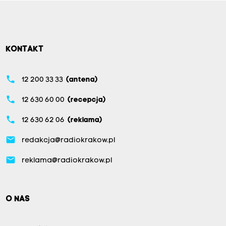
KONTAKT
phone
12 200 33 33
(antena)
phone
12 630 60 00
(recepcja)
phone
12 630 62 06
(reklama)
email
redakcja@radiokrakow.pl
email
reklama@radiokrakow.pl
O NAS