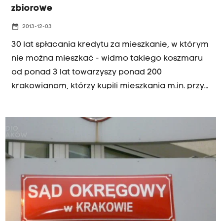
zbiorowe
date_range
2013-12-03
30 lat spłacania kredytu za mieszkanie, w którym
nie można mieszkać - widmo takiego koszmaru
od ponad 3 lat towarzyszy ponad 200
krakowianom, którzy kupili mieszkania m.in. przy
ul. Wierzbowej w Krakowie. Teraz pojawiło się
światełko w tunelu, sąd pozwolił na to, aby
mieszkańcy złożyli zbiorowy pozew.