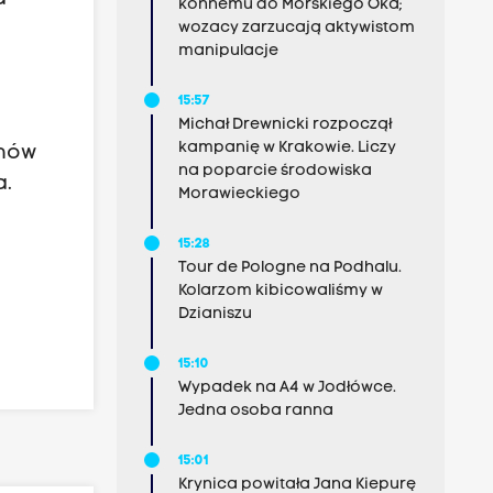
konnemu do Morskiego Oka;
wozacy zarzucają aktywistom
manipulacje
15:57
Michał Drewnicki rozpoczął
kampanię w Krakowie. Liczy
onów
na poparcie środowiska
a.
Morawieckiego
15:28
Tour de Pologne na Podhalu.
Kolarzom kibicowaliśmy w
Dzianiszu
15:10
Wypadek na A4 w Jodłówce.
Jedna osoba ranna
15:01
Krynica powitała Jana Kiepurę