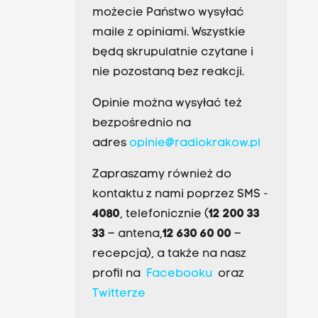
możecie Państwo wysyłać
maile z opiniami. Wszystkie
będą skrupulatnie czytane i
nie pozostaną bez reakcji.
Opinie można wysyłać też
bezpośrednio na
adres
opinie@radiokrakow.pl
Zapraszamy również do
kontaktu z nami poprzez SMS -
4080
, telefonicznie (
12 200 33
33
– antena,
12 630 60 00
–
recepcja), a także na nasz
profil na
Facebooku
oraz
Twitterze