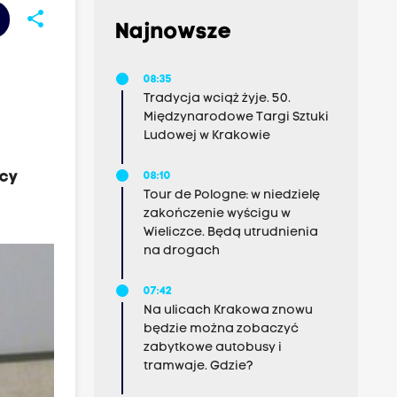
share
Najnowsze
08:35
Tradycja wciąż żyje. 50.
Międzynarodowe Targi Sztuki
Ludowej w Krakowie
icy
08:10
Tour de Pologne: w niedzielę
zakończenie wyścigu w
Wieliczce. Będą utrudnienia
na drogach
07:42
Na ulicach Krakowa znowu
będzie można zobaczyć
zabytkowe autobusy i
tramwaje. Gdzie?