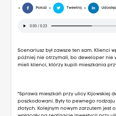
Pokaż
Tweetnij
Udostęp
Scenariusz był zawsze ten sam. Klienci 
później nie otrzymali, bo deweloper ni
mieli klienci, którzy kupili mieszkania pr
"Sprawa mieszkań przy ulicy Kijowskiej 
poszkodowani. Były to pewnego rodzaju p
złotych. Kolejnym nowym zarzutem jest o
wpłacały na realizację inwestycji przy 