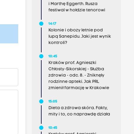
i Marthę Eggerth. Rusza
festiwal w hołdzie tenorowi
14:17
Kolonie i obozy letnie pod
lupą Sanepidu. Jaki jest wynik
kontroli?
10:45
Kraków prof. Agnieszki
Chłosty-Sikorskiej - Służba
zdrowia - odc. 8. - Zniknęły
rodzinne apteki. Jak PRL
zmienił farmację w Krakowie
15:05
Dieta a zdrowa skóra. Fakty,
mity i to, co naprawdę działa
10:45