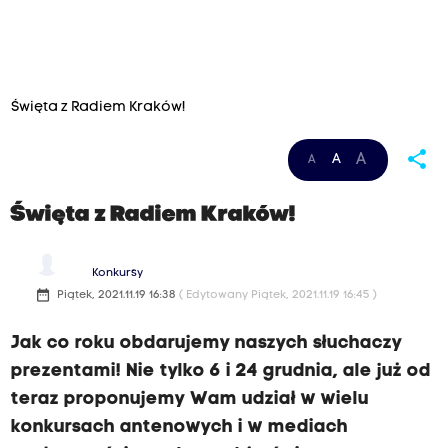
Święta z Radiem Kraków!
share
A
A
A
Święta z Radiem Kraków!
Konkursy
date_range
Piątek, 2021.11.19 16:38
( Edytowany Piątek, 2021.11.19 16:45 )
Jak co roku obdarujemy naszych słuchaczy
prezentami! Nie tylko 6 i 24 grudnia, ale już od
teraz proponujemy Wam udział w wielu
konkursach antenowych i w mediach