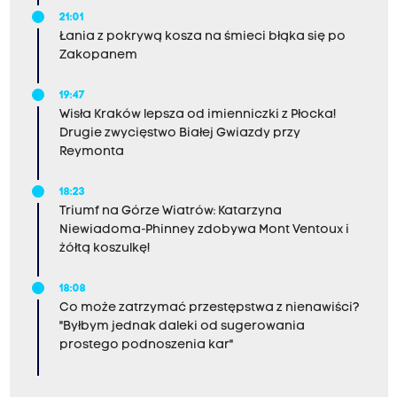
21:01
Łania z pokrywą kosza na śmieci błąka się po
Zakopanem
19:47
Wisła Kraków lepsza od imienniczki z Płocka!
Drugie zwycięstwo Białej Gwiazdy przy
Reymonta
18:23
Triumf na Górze Wiatrów: Katarzyna
Niewiadoma-Phinney zdobywa Mont Ventoux i
żółtą koszulkę!
18:08
Co może zatrzymać przestępstwa z nienawiści?
"Byłbym jednak daleki od sugerowania
prostego podnoszenia kar"