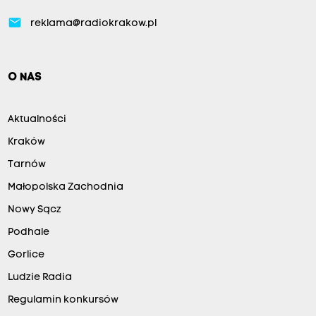
email
reklama@radiokrakow.pl
O NAS
Aktualności
Kraków
Tarnów
Małopolska Zachodnia
Nowy Sącz
Podhale
Gorlice
Ludzie Radia
Regulamin konkursów