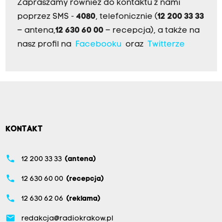
Zapraszamy również do kontaktu z nami
poprzez SMS -
4080
, telefonicznie (
12 200 33 33
– antena,
12 630 60 00
– recepcja), a także na
nasz profil na
Facebooku
oraz
Twitterze
KONTAKT
phone
12 200 33 33
(antena)
phone
12 630 60 00
(recepcja)
phone
12 630 62 06
(reklama)
email
redakcja@radiokrakow.pl