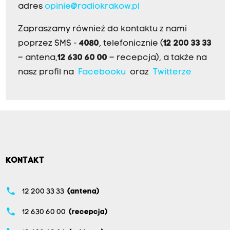
adres
opinie@radiokrakow.pl
Zapraszamy również do kontaktu z nami
poprzez SMS -
4080
, telefonicznie (
12 200 33 33
– antena,
12 630 60 00
– recepcja), a także na
nasz profil na
Facebooku
oraz
Twitterze
KONTAKT
phone
12 200 33 33
(antena)
phone
12 630 60 00
(recepcja)