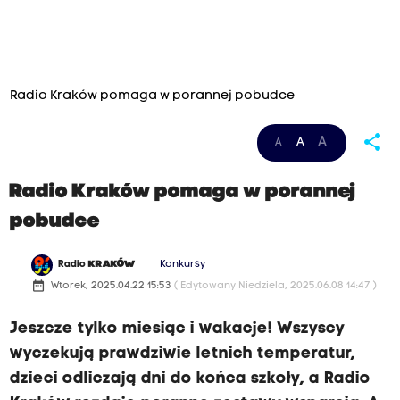
Radio Kraków pomaga w porannej pobudce
D
share
A
A
A
o
c
Radio Kraków pomaga w porannej
z
pobudce
y
t
Radio
KRAKÓW
Konkursy
a
date_range
Wtorek, 2025.04.22 15:53
( Edytowany Niedziela, 2025.06.08 14:47 )
n
Jeszcze tylko miesiąc i wakacje! Wszyscy
i
wyczekują prawdziwie letnich temperatur,
a
dzieci odliczają dni do końca szkoły, a Radio
p