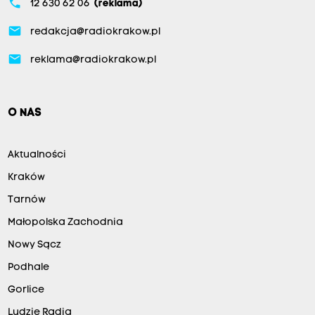
phone
12 630 62 06
(reklama)
email
redakcja@radiokrakow.pl
email
reklama@radiokrakow.pl
O NAS
Aktualności
Kraków
Tarnów
Małopolska Zachodnia
Nowy Sącz
Podhale
Gorlice
Ludzie Radia