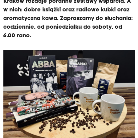
Kraków rozdaje poranne zestawy wsparcia. A
o
w nich: dobre książki oraz radiowe kubki oraz
l
aromatyczna kawa. Zapraszamy do słuchania:
e
codziennie, od poniedziałku do soboty, od
c
6.00 rano.
a
m
y
: