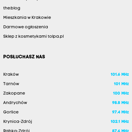
the:blog
Mieszkania w Krakowie
Darmowe ogłoszenia
Sklep z kosmetykami tolpa.pl
POSŁUCHASZ NAS
Kraków
101.6 MHz
Tarnów
101 MHz
Zakopane
100 MHz
Andrychów
98.8 MHz
Gorlice
97.4 MHz
Krynica-Zdrój
102.1 MHz
Rabka-Zdrój
87.6 MHz