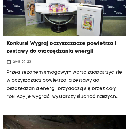
Konkurs! Wygraj oczyszczacze powietrza i
zestawy do oszczędzania energii
date_range
2018-09-23
Przed sezonem smogowym warto zaopatrzyć się
w oczyszczacz powietrza, a zestawy do
oszczędzania energii przydadzą się przez cały
rok! Aby je wygrać, wystarczy słuchać naszych
audycji Przed hejnałem i Co niesie dzień w tym
tygodniu oraz odpowiedzieć na pytania
konkursowe.