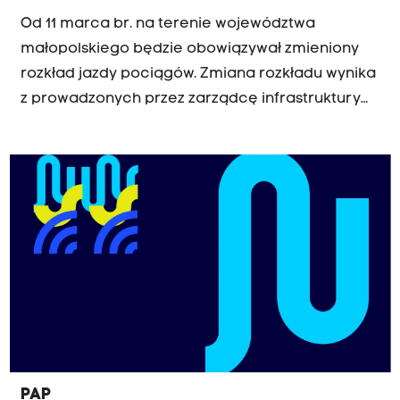
Od 11 marca br. na terenie województwa
małopolskiego będzie obowiązywał zmieniony
rozkład jazdy pociągów. Zmiana rozkładu wynika
z prowadzonych przez zarządcę infrastruktury
kolejowej – PKP Polskie Linie Kolejowe S.A. prac
modernizacyjnych. Sprawdź jakie zmiany
czekają pasażerów Przewozów Regionalnych.
PAP