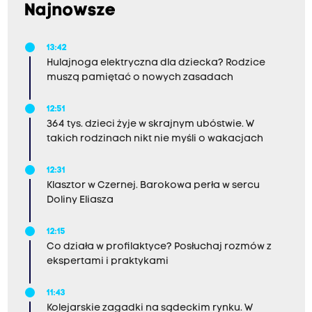
Najnowsze
13:42
Hulajnoga elektryczna dla dziecka? Rodzice
muszą pamiętać o nowych zasadach
12:51
364 tys. dzieci żyje w skrajnym ubóstwie. W
takich rodzinach nikt nie myśli o wakacjach
12:31
Klasztor w Czernej. Barokowa perła w sercu
Doliny Eliasza
12:15
Co działa w profilaktyce? Posłuchaj rozmów z
ekspertami i praktykami
11:43
Kolejarskie zagadki na sądeckim rynku. W