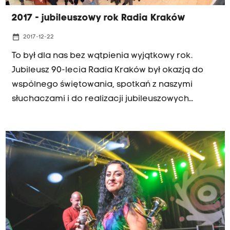
przewidzianymi przez przepisy prawa wyjątkami,
2017 - jubileuszowy rok Radia Kraków
w szczególności dozwolonym użytkiem
osobistym, jest zabronione. PAP S.A.
date_range
2017-12-22
To był dla nas bez wątpienia wyjątkowy rok.
Jubileusz 90-lecia Radia Kraków był okazją do
wspólnego świętowania, spotkań z naszymi
słuchaczami i do realizacji jubileuszowych
wydarzeń i projektów. Był też okazją, aby
przypomnieć o najlepszych tradycjach Radia
Kraków - radia od zawsze związanego z
Małopolską i mieszkańcami naszego regionu.