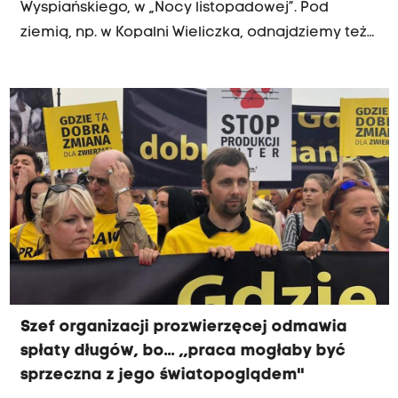
Wyspiańskiego, w „Nocy listopadowej”. Pod
ziemią, np. w Kopalni Wieliczka, odnajdziemy też
zdrowie. Co dzień od poniedziałku do piątku, od
26 do 30 listopada, można wygrać w programie
„Rano na tak” cenny karnet dla czterech osób na
„Zdrową Sobotę”, czyli na profilaktyczny i
rekreacyjny pobyt w podziemnym Uzdrowisku.
Szef organizacji prozwierzęcej odmawia
spłaty długów, bo... ,,praca mogłaby być
sprzeczna z jego światopoglądem''