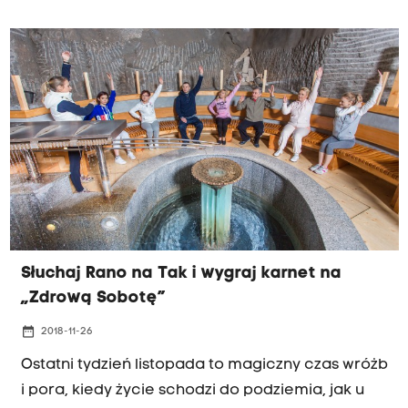
zorganizowana przez Województwo Małopolskie
w partnerstwie z m.in. Motorolą Solutions w
Krakowskim Parku Technologicznymi
zgromadziła kilkuset nauczycieli, z którymi
poruszyli problem uzależnień w sieci.
Słuchaj Rano na Tak i wygraj karnet na
„Zdrową Sobotę”
date_range
2018-11-26
Ostatni tydzień listopada to magiczny czas wróżb
i pora, kiedy życie schodzi do podziemia, jak u