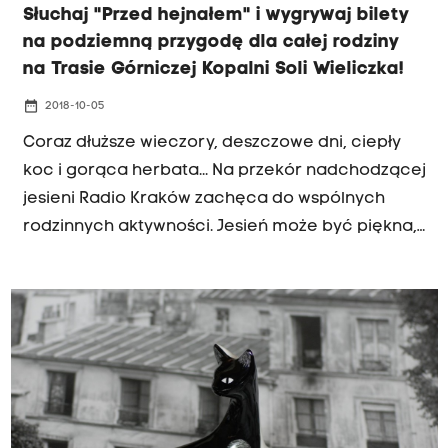
Słuchaj "Przed hejnałem" i wygrywaj bilety
na podziemną przygodę dla całej rodziny
na Trasie Górniczej Kopalni Soli Wieliczka!
date_range
2018-10-05
Coraz dłuższe wieczory, deszczowe dni, ciepły
koc i gorąca herbata... Na przekór nadchodzącej
jesieni Radio Kraków zachęca do wspólnych
rodzinnych aktywności. Jesień może być piękna,
kolorowa i ekscytująca!