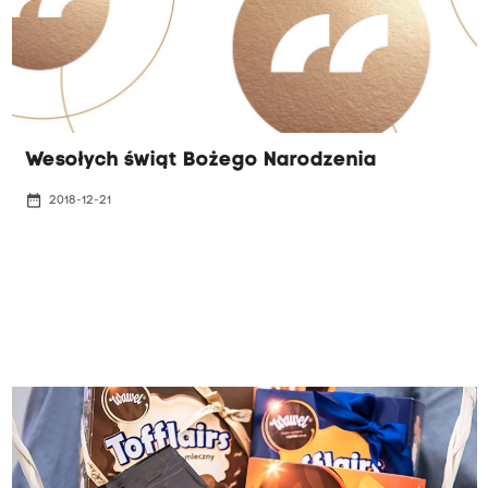
Wesołych świąt Bożego Narodzenia
date_range
2018-12-21