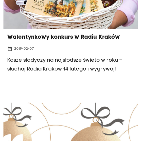
"Przystanek Historia" w Krakowie przy ul.
Dunajewskiego 8 (wejście na rogu z ul.
Garbarską).
Walentynkowy konkurs w Radiu Kraków
date_range
2019-02-07
Kosze słodyczy na najsłodsze święto w roku –
słuchaj Radia Kraków 14 lutego i wygrywaj!