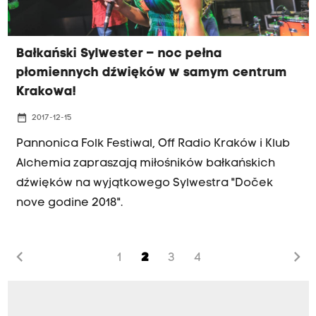
Bałkański Sylwester – noc pełna
płomiennych dźwięków w samym centrum
Krakowa!
date_range
2017-12-15
Pannonica Folk Festiwal, Off Radio Kraków i Klub
Alchemia zapraszają miłośników bałkańskich
dźwięków na wyjątkowego Sylwestra "Doček
nove godine 2018".
chevron_left
chevron_right
1
2
3
4