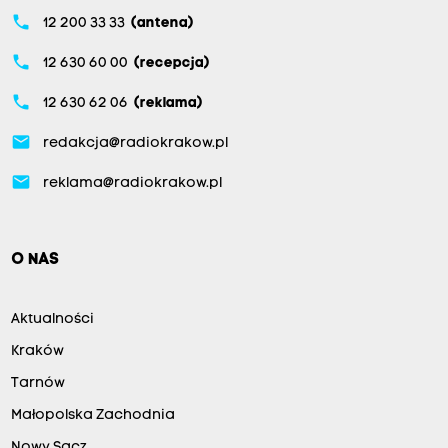
phone
12 200 33 33
(antena)
phone
12 630 60 00
(recepcja)
phone
12 630 62 06
(reklama)
email
redakcja@radiokrakow.pl
email
reklama@radiokrakow.pl
O NAS
Aktualności
Kraków
Tarnów
Małopolska Zachodnia
Nowy Sącz