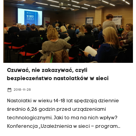
Czuwać, nie zakazywać, czyli
bezpieczeństwo nastolatków w sieci
date_range
2018-11-28
Nastolatki w wieku 14-18 lat spędzają dziennie
średnio 6,26 godzin przed urządzeniami
technologicznymi. Jaki to ma na nich wpływ?
Konferencja „Uzależnienia w sieci – program
przeciwdziałań zagrożeniom w sieci”