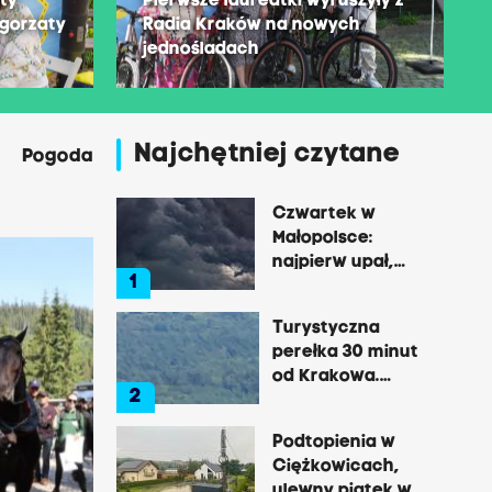
sty
Pierwsze laureatki wyruszyły z
łgorzaty
Radia Kraków na nowych
jednośladach
Najchętniej czytane
Pogoda
Czwartek w
Małopolsce:
najpierw upał,
1
później
gwałtowne burze
Turystyczna
perełka 30 minut
od Krakowa.
2
Pałac, zamek,
klasztor i brama
Podtopienia w
do lasu
Ciężkowicach,
ulewny piątek w