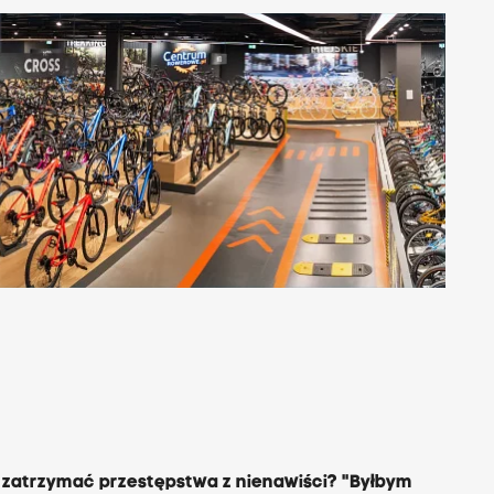
Krynica znów żyje Kiepurą.
Ruszyła 59. edycja festiwalu
imienia artysty
14:17
Kolonie i obozy letnie pod
lupą Sanepidu. Jaki jest wynik
kontroli?
13:56
Mężczyzna, który wulgarnie
wyzywał dwójkę Ukraińców,
zgłosił się na policję
13:42
Hulajnoga elektryczna dla
dziecka? Rodzice muszą
pamiętać o nowych
zasadach
zatrzymać przestępstwa z nienawiści? "Byłbym