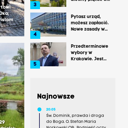
3
Tarnowie
rtowi
Oka;
Pytasz urząd,
wistom
możesz zapłacić.
Nowe zasady w
4
Brzesku
Przedterminowe
wybory w
Krakowie. Jest
5
decyzja Łukasza
Gibały
Najnowsze
20:05
Św. Dominik, prawda i droga
do Boga. O. Stefan Maria
 29
Norkowski OP: „Podnieść oczy