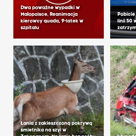
Dwa poważne wypadki w
Małopolsce. Reanimacja
Pobici
kierowcy quada, 9-latek w
linii 50
szpitalu
zatrzy
Łania z zakleszczoną pokrywą
śmietnika na szyi w