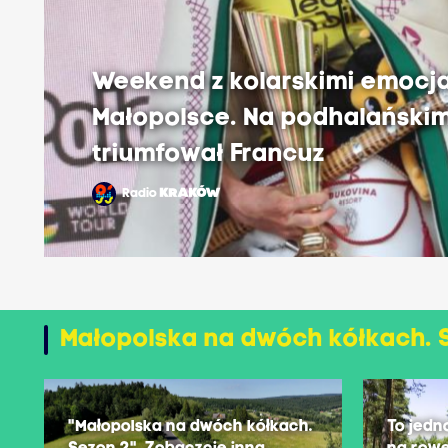
Weekend z kolarskimi emocj
Małopolsce. Na podhalański
triumfował Francuz
Radio
KRAKÓW
Małopolska na dwóch kółkach. 
"Małopolska na dwóch kółkach.
To jedn