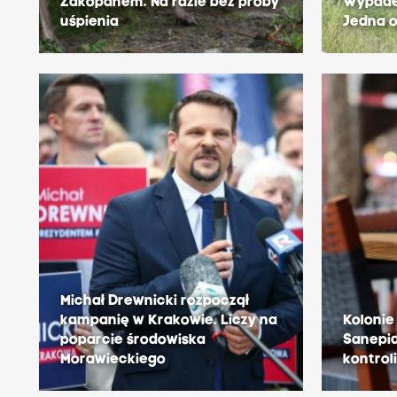
Zakopanem. Na razie bez próby
Wypade
uśpienia
Jedna 
Michał Drewnicki rozpoczął
kampanię w Krakowie. Liczy na
Kolonie
poparcie środowiska
Sanepid
Morawieckiego
kontrol