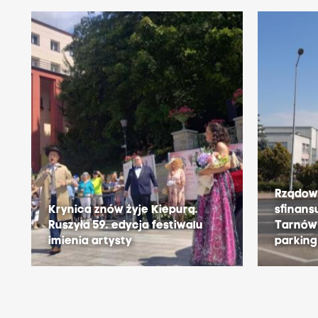
Rządow
Krynica znów żyje Kiepurą.
sfinansu
Ruszyła 59. edycja festiwalu
Tarnów 
imienia artysty
parkin