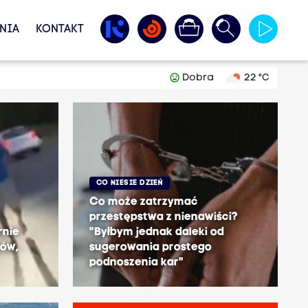
NIA
KONTAKT
tag_faces
Dobra
22 °C
CO NIESIE DZIEŃ
Co może zatrzymać
przestępstwa z nienawiści?
rnie
"Byłbym jednak daleki od
ców,
sugerowania prostego
podnoszenia kar"