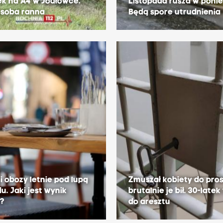
k na A4 w Jodłówce.
Listopada rusza w ponie
osoba ranna
Będą spore utrudnienia
 i obozy letnie pod lupą
Zmuszał kobiety do prost
u. Jaki jest wynik
brutalnie je bił. 30-latek 
i?
do aresztu