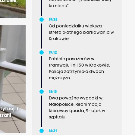
działek.
ku niebu”
19:38
Od poniedziałku większa
strefa płatnego parkowania w
Krakowie
19:12
Pobicie pasażerów w
tramwaju linii 50 w Krakowie.
Policja zatrzymała dwóch
mężczyzn
18:15
Dwa poważne wypadki w
Małopolsce. Reanimacja
ytucji i
kierowcy quada, 9-latek w
trafił
szpitalu
16:31