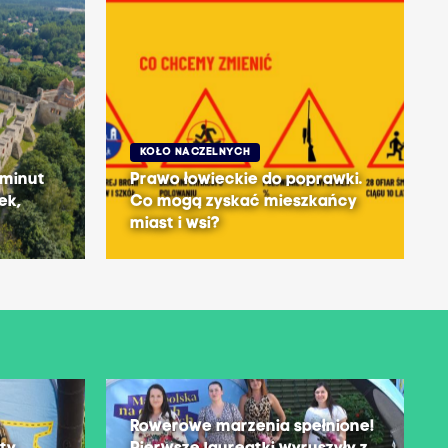
KOŁO NACZELNYCH
 minut
Prawo łowieckie do poprawki.
ek,
Co mogą zyskać mieszkańcy
miast i wsi?
Rowerowe marzenia spełnione!