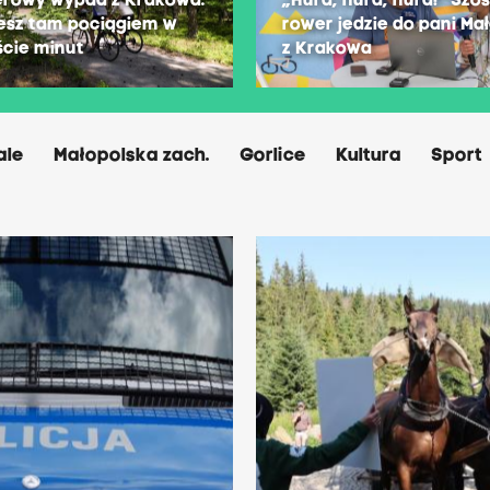
erowy wypad z Krakowa.
„Hura, hura, hura!” Szó
esz tam pociągiem w
rower jedzie do pani Ma
ście minut
z Krakowa
ale
Małopolska zach.
Gorlice
Kultura
Sport