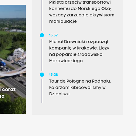
Pikieta przeciw transportowi
konnemu do Morskiego Oka;
wozacy zarzucają aktywistom
manipulacje
15:57
Michał Drewnicki rozpoczął
kampanię w Krakowie. Liczy
na poparcie środowiska
Morawieckiego
15:28
Tour de Pologne na Podhalu.
Kolarzom kibicowaliśmy w
u coraz
Dzianiszu
 na
15:10
Wypadek na A4 w Jodłówce.
Jedna osoba ranna
15:01