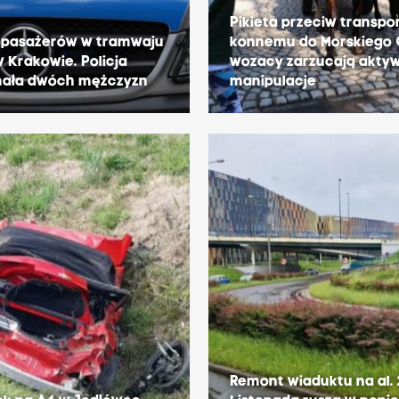
Pikieta przeciw transpo
e pasażerów w tramwaju
konnemu do Morskiego 
 w Krakowie. Policja
wozacy zarzucają akty
mała dwóch mężczyzn
manipulacje
Remont wiaduktu na al.