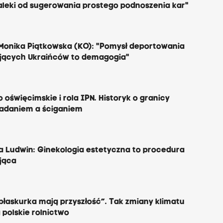
12:51
aleki od sugerowania prostego podnoszenia kar"
364 tys. dzieci żyje w skrajnym
ubóstwie. W takich rodzinach
nikt nie myśli o wakacjach
Monika Piątkowska (KO): "Pomysł deportowania
jących Ukraińców to demagogia"
12:31
Klasztor w Czernej. Barokowa
perła w sercu Doliny Eliasza
oświęcimskie i rola IPN. Historyk o granicy
12:15
adaniem a ściganiem
Co działa w profilaktyce?
Posłuchaj rozmów z
ekspertami i praktykami
ga Ludwin: Ginekologia estetyczna to procedura
11:43
jąca
Kolejarskie zagadki na
sądeckim rynku. W niedzielę
literacki escape room
 płaskurka mają przyszłość”. Tak zmiany klimatu
10:45
 polskie rolnictwo
Kraków prof. Agnieszki