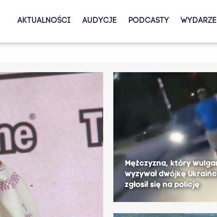
AKTUALNOŚCI
AUDYCJE
PODCASTY
WYDARZE
Mężczyzna, który wulga
wyzywał dwójkę Ukraiń
zgłosił się na policję