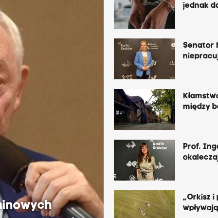
jednak d
Senator 
niepracu
Kłamstwo 
między b
Prof. In
okalecza
„Orkisz i
minowych
wpływają