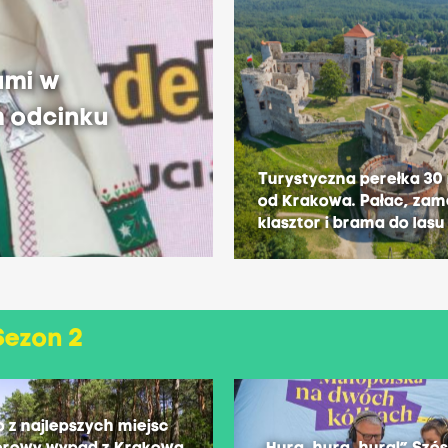
ami w
m odcinku
Turystyczna perełka 30
od Krakowa. Pałac, zam
klasztor i brama do lasu
Sezon 2
o z najlepszych miejsc