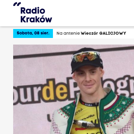
Sobota, 08 sier.
Na antenie
Wieczór GALICJOWY