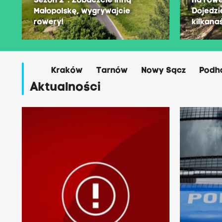
Sezon 2". Zobaczcie inną
na row
Małopolskę, wygrywajcie
Dojedzi
rowery!
kilkana
Kraków
Tarnów
Nowy Sącz
Podh
Aktualności