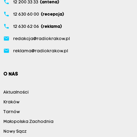
phone
12 200 33 33
(antena)
phone
12 630 60 00
(recepcja)
phone
12 630 62 06
(reklama)
email
redakcja@radiokrakow.pl
email
reklama@radiokrakow.pl
O NAS
Aktualności
Kraków
Tarnów
Małopolska Zachodnia
Nowy Sącz