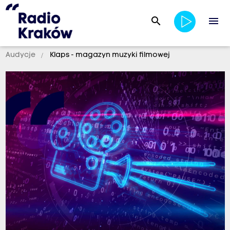
search
menu
Audycje
Klaps - magazyn muzyki filmowej