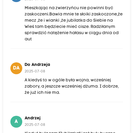
Mieszkając na zwierzyńcu nie powinni być
zaskoczeni.Bawia mnie te słoiki zaskoczone,że
mecz ,że i wianki ,że jubilatka do Siebie na
Wieś tam będziecie mieć cisze. Radziłanym
sprawdzić natężenie hałasu w ciągu dnia od
aut
Do Andrzeja
DA
2025-07-08
A kiedyś to w ogóle była wojna, wcześniej
zabory, a jeszcze wcześniej dżuma. I dobrze,
że już ich nie ma.
Andrzej
A
2025-07-08