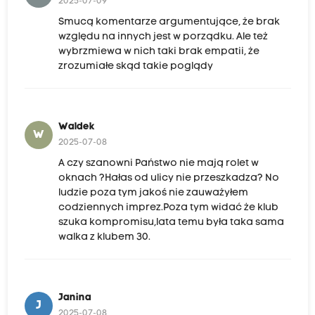
2025-07-09
Smucą komentarze argumentujące, że brak
względu na innych jest w porządku. Ale też
wybrzmiewa w nich taki brak empatii, że
zrozumiałe skąd takie poglądy
Waldek
W
2025-07-08
A czy szanowni Państwo nie mają rolet w
oknach ?Hałas od ulicy nie przeszkadza? No
ludzie poza tym jakoś nie zauważyłem
codziennych imprez.Poza tym widać że klub
szuka kompromisu,lata temu była taka sama
walka z klubem 30.
Janina
J
2025-07-08