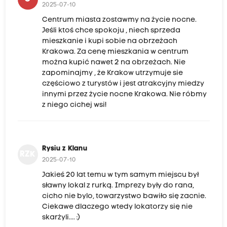
2025-07-10
Centrum miasta zostawmy na życie nocne.
Jeśli ktoś chce spokoju , niech sprzeda
mieszkanie i kupi sobie na obrzeżach
Krakowa. Za cenę mieszkania w centrum
można kupić nawet 2 na obrzeżach. Nie
zapominajmy , że Krakow utrzymuje sie
częściowo z turystów i jest atrakcyjny miedzy
innymi przez życie nocne Krakowa. Nie róbmy
z niego cichej wsi!
Rysiu z Klanu
RZK
2025-07-10
Jakieś 20 lat temu w tym samym miejscu był
sławny lokal z rurką. Imprezy były do rana,
cicho nie bylo, towarzystwo bawiło się zacnie.
Ciekawe dlaczego wtedy lokatorzy się nie
skarżyli.... :)