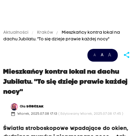
Aktualności
Kraków
Mieszkańcy kontra lokal na
dachu Jubilatu. "To się dzieje prawie każdej nocy"
share
A
A
A
Mieszkańcy kontra lokal na dachu
Jubilatu. "To się dzieje prawie każdej
nocy"
Ola
SOBCZAK
date_range
Wtorek, 2025.07.08 17:13
( Edytowany Wtorek, 2025.07.08 17:45 )
Światła stroboskopowe wpadające do okien,