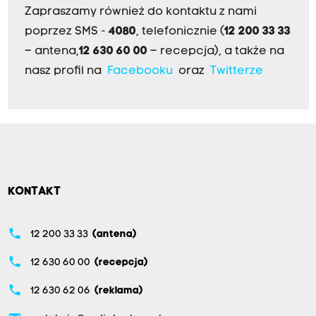
Zapraszamy również do kontaktu z nami
poprzez SMS -
4080
, telefonicznie (
12 200 33 33
– antena,
12 630 60 00
– recepcja), a także na
nasz profil na
Facebooku
oraz
Twitterze
KONTAKT
phone
12 200 33 33
(antena)
phone
12 630 60 00
(recepcja)
phone
12 630 62 06
(reklama)