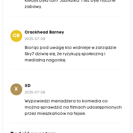
Kiedyś była tam "Jubilatka" i też były huczne
zabawy.
Crackhead Barney
CB
2025-07-08
Biorąc pod uwagę kto widnieje w zarządzie
Sky7 dziwię się, że ryzykują społeczną i
medialną nagonkę.
XD
X
2025-07-08
Wypowiedzi menadżera to komedia co
można sprawdzić na filmach udostępnionych
przez mieszkańców na fejsie.