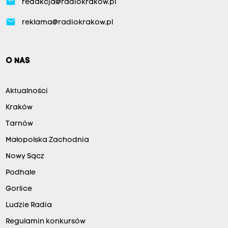
email
redakcja@radiokrakow.pl
email
reklama@radiokrakow.pl
O NAS
Aktualności
Kraków
Tarnów
Małopolska Zachodnia
Nowy Sącz
Podhale
Gorlice
Ludzie Radia
Regulamin konkursów