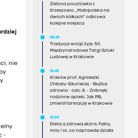
Zielona pocztówka z
Krzeszowic. „Małopolska na
dwóch kółkach” odkrywa
kolejne miejsca
rdziej
08:35
Tradycja wciąż żyje. 50.
Międzynarodowe Targi Sztuki
Ludowej w Krakowie
ci, nie
10:45
by
Kraków prof. Agnieszki
fy
Chłosty-Sikorskiej - Służba
zdrowia - odc. 8. - Zniknęły
rodzinne apteki. Jak PRL
zmienił farmację w Krakowie
15:05
Dieta a zdrowa skóra. Fakty,
zelny
mity i to, co naprawdę działa
c -