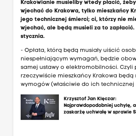
Krakowianie musieliby wtedy płacić, żeb
wjechać do Krakowa, tylko mieszkańcy 
jego technicznej śmierci; ci, którzy nie
wjechać, ale będą musieli za to zapłacić. 
stycznia.
- Opłata, którą będą musiały uiścić o
niespełniającym wymagań, będzie obowiąz
samej ustawy o elektromobilności. Czyli p
rzeczywiście mieszkańcy Krakowa będą
wymogów (właściwie do ich technicznej 
Krzysztof Jan Klęczar:
Najprawdopodobniej uchylę, a
zaskarżę uchwałę w sprawie 
w Krakowie