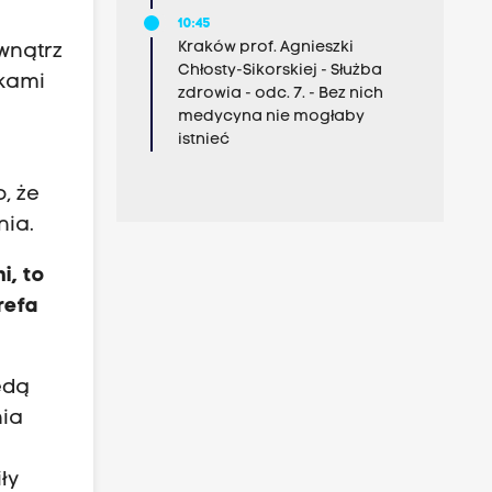
10:45
Kraków prof. Agnieszki
wnątrz
Chłosty-Sikorskiej - Służba
kami
zdrowia - odc. 7. - Bez nich
medycyna nie mogłaby
istnieć
, że
nia.
i, to
refa
ędą
nia
ły