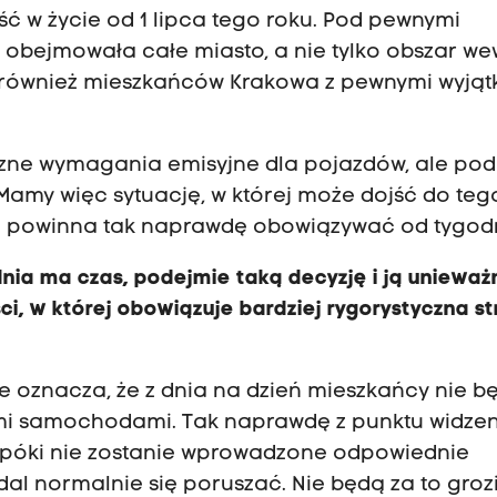
ć w życie od 1 lipca tego roku. Pod pewnymi
 obejmowała całe miasto, a nie tylko obszar we
 również mieszkańców Krakowa z pewnymi wyjąt
zne wymagania emisyjne dla pojazdów, ale pod
Mamy więc sytuację, w której może dojść do tego
uż powinna tak naprawdę obowiązywać od tygod
nia ma czas, podejmie taką decyzję i ją unieważn
ci, w której obowiązuje bardziej rygorystyczna st
ie oznacza, że z dnia na dzień mieszkańcy nie b
ymi samochodami. Tak naprawdę z punktu widze
dopóki nie zostanie wprowadzone odpowiednie
al normalnie się poruszać. Nie będą za to grozi