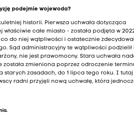
ecyzję podejmie wojewoda?
lkuletniej historii. Pierwsza uchwała dotycząca
 właściwie całe miasto - została podjęta w 2022
o do niej wątpliwości i ostatecznie zdecydował
o. Sąd administracyjny te wątpliwości podzielił 
karżony, nie jest prawomocny. Stara uchwała nad
e została zmieniona poprzez odroczenie termin
 starych zasadach, do 1 lipca tego roku. I tutaj
owscy radni przyjęli nową uchwałę, która jednoc
w
nia.