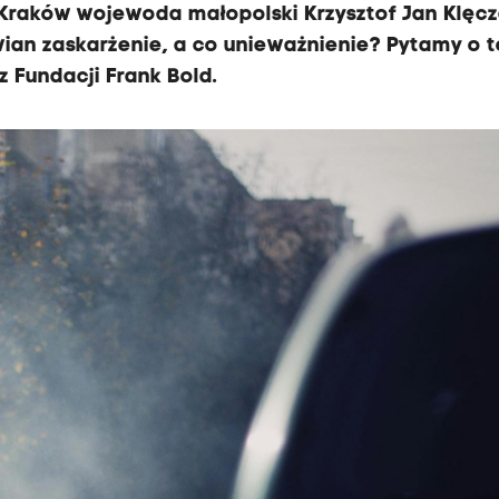
 Kraków wojewoda małopolski Krzysztof Jan Klęcz
ian zaskarżenie, a co unieważnienie? Pytamy o t
 Fundacji Frank Bold.