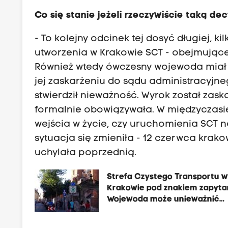
Co się stanie jeżeli rzeczywiście taką d
- To kolejny odcinek tej dosyć długiej, ki
utworzenia w Krakowie SCT - obejmującej
Również wtedy ówczesny wojewoda miał c
jej zaskarżeniu do sądu administracyjneg
stwierdził nieważność. Wyrok został zas
formalnie obowiązywała. W międzyczasi
wejścia w życie, czy uruchomienia SCT na
sytuacja się zmieniła - 12 czerwca krak
uchylała poprzednią.
Strefa Czystego Transportu 
Krakowie pod znakiem zapyta
Wojewoda może unieważnić
uchwałę