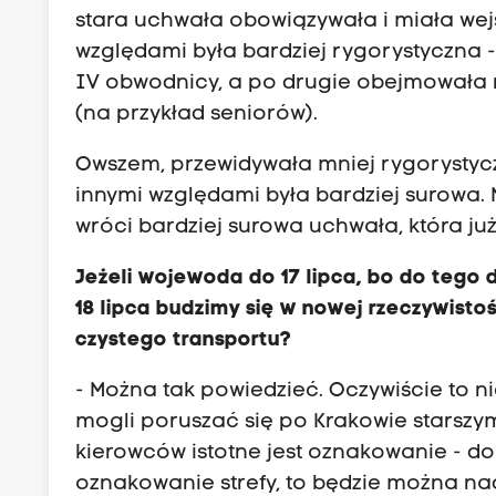
stara uchwała obowiązywała i miała wejś
względami była bardziej rygorystyczna -
IV obwodnicy, a po drugie obejmowała
(na przykład seniorów).
Owszem, przewidywała mniej rygorystyc
innymi względami była bardziej surowa. 
wróci bardziej surowa uchwała, która j
Jeżeli wojewoda do 17 lipca, bo do tego d
18 lipca budzimy się w nowej rzeczywistoś
czystego transportu?
- Można tak powiedzieć. Oczywiście to n
mogli poruszać się po Krakowie starsz
kierowców istotne jest oznakowanie - 
oznakowanie strefy, to będzie można nad