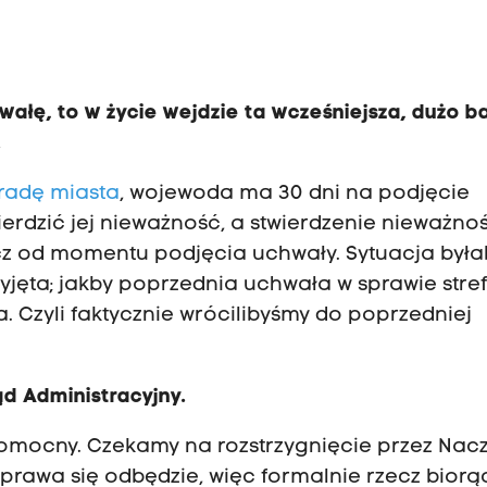
ałę, to w życie wejdzie ta wcześniejsza, dużo ba
.
 radę miasta
, wojewoda ma 30 dni na podjęcie
erdzić jej nieważność, a stwierdzenie nieważnoś
ecz od momentu podjęcia uchwały. Sytuacja była
zyjęta; jakby poprzednia uchwała w sprawie stre
. Czyli faktycznie wrócilibyśmy do poprzedniej
ąd Administracyjny.
rawomocny. Czekamy na rozstrzygnięcie przez Nac
zprawa się odbędzie, więc formalnie rzecz biorą