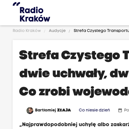
Radio Kraków
Audycje
Strefa Czystego Transportu
Strefa Czystego 
dwie uchwały, dw
Co zrobi wojewod
date_range
Bartłomiej
ZIAJA
Co niesie dzień
Po
„Najprawdopodobniej uchylę albo zaskar