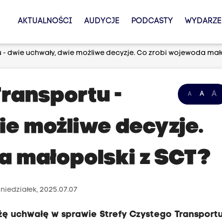
AKTUALNOŚCI
AUDYCJE
PODCASTY
WYDARZE
 - dwie uchwały, dwie możliwe decyzje. Co zrobi wojewoda mał
Transportu -
A
A
A
ie możliwe decyzje.
a małopolski z SCT?
niedziałek, 2025.07.07
żę uchwałę w sprawie Strefy Czystego Transport