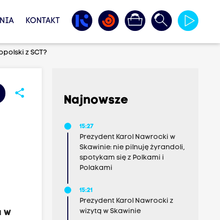
NIA
KONTAKT
opolski z SCT?
share
Najnowsze
15:27
Prezydent Karol Nawrocki w
Skawinie: nie pilnuję żyrandoli,
spotykam się z Polkami i
Polakami
15:21
Prezydent Karol Nawrocki z
wizytą w Skawinie
u w