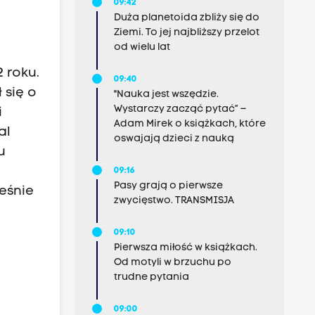
09:42
Duża planetoida zbliży się do
Ziemi. To jej najbliższy przelot
od wielu lat
 roku.
09:40
 się o
"Nauka jest wszędzie.
Wystarczy zacząć pytać” –
i
Adam Mirek o książkach, które
al
oswajają dzieci z nauką
u
09:16
Pasy grają o pierwsze
ześnie
zwycięstwo. TRANSMISJA
09:10
Pierwsza miłość w książkach.
Od motyli w brzuchu po
trudne pytania
09:00