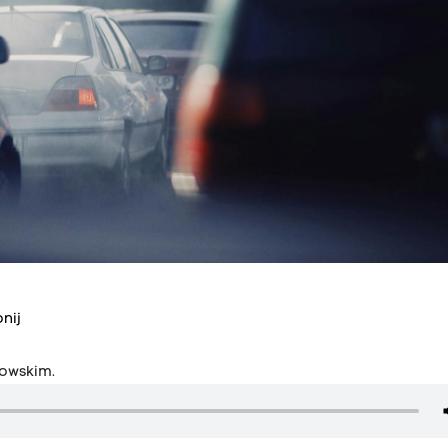
nij
bowskim.