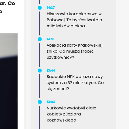
ar. Co
14:37
o
Mistrzowie koronkarstwa w
Bobowej. To był festiwal dla
miłośników piękna
14:18
Aplikacja Karty Krakowskiej
znika. Co muszą zrobić
użytkownicy?
13:44
Sądeckie MPK wdraża nowy
system za 37 mln złotych. Co
się zmieni?
13:06
Nurkowie wydobyli ciało
kobiety z Jeziora
Rożnowskiego