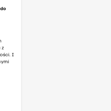
 do
m
 z
ości. I
cymi