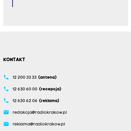
KONTAKT
phone
12 200 33 33
(antena)
phone
12 630 60 00
(recepcja)
phone
12 630 62 06
(reklama)
email
redakcja@radiokrakow.pl
email
reklama@radiokrakow.pl