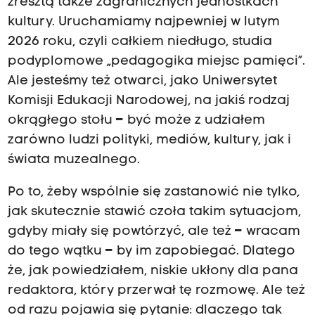
zresztą także zagranicznych jednostkach
kultury. Uruchamiamy najpewniej w lutym
2026 roku, czyli całkiem niedługo, studia
podyplomowe „pedagogika miejsc pamięci”.
Ale jesteśmy też otwarci, jako Uniwersytet
Komisji Edukacji Narodowej, na jakiś rodzaj
okrągłego stołu
–
być może z udziałem
zarówno ludzi polityki, mediów, kultury, jak i
świata muzealnego.
Po to, żeby wspólnie się zastanowić nie tylko,
jak skutecznie stawić czoła takim sytuacjom,
gdyby miały się powtórzyć, ale też
–
wracam
do tego wątku
–
by im zapobiegać. Dlatego
że, jak powiedziałem, niskie ukłony dla pana
redaktora, który przerwał tę rozmowę. Ale też
od razu pojawia się pytanie: dlaczego tak