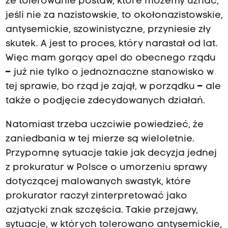
że tolerowanie postaw, które możemy uznać,
jeśli nie za nazistowskie, to okołonazistowskie,
antysemickie, szowinistyczne, przyniesie zły
skutek. A jest to proces, który narastał od lat.
Więc mam gorący apel do obecnego rządu
–
już nie tylko o jednoznaczne stanowisko w
tej sprawie, bo rząd je zajął, w porządku
–
ale
także o podjęcie zdecydowanych działań.
Natomiast trzeba uczciwie powiedzieć, że
zaniedbania w tej mierze są wieloletnie.
Przypomnę sytuacje takie jak decyzja jednej
z prokuratur w Polsce o umorzeniu sprawy
dotyczącej malowanych swastyk, które
prokurator raczył zinterpretować jako
azjatycki znak szczęścia. Takie przejawy,
sytuacje, w których tolerowano antysemickie,