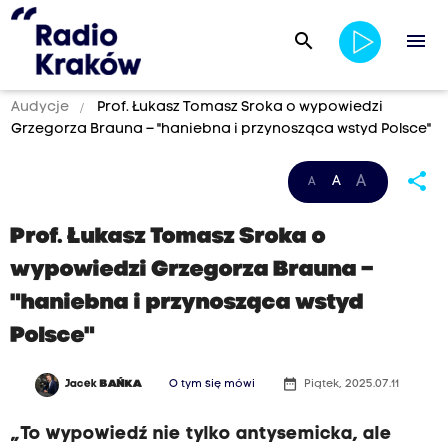
search
menu
Audycje
Prof. Łukasz Tomasz Sroka o wypowiedzi
Grzegorza Brauna – "haniebna i przynosząca wstyd Polsce"
share
A
A
A
Prof. Łukasz Tomasz Sroka o
wypowiedzi Grzegorza Brauna –
"haniebna i przynosząca wstyd
Polsce"
date_range
Jacek
BAŃKA
O tym się mówi
Piątek, 2025.07.11
„To wypowiedź nie tylko antysemicka, ale