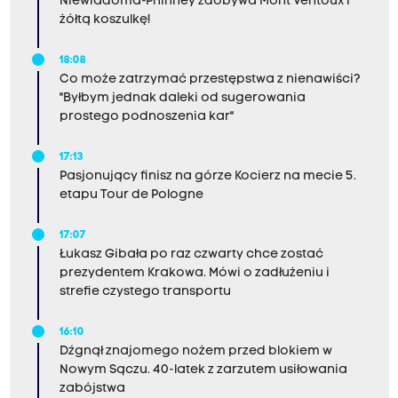
Niewiadoma-Phinney zdobywa Mont Ventoux i
żółtą koszulkę!
18:08
Co może zatrzymać przestępstwa z nienawiści?
"Byłbym jednak daleki od sugerowania
prostego podnoszenia kar"
17:13
Pasjonujący finisz na górze Kocierz na mecie 5.
etapu Tour de Pologne
17:07
Łukasz Gibała po raz czwarty chce zostać
prezydentem Krakowa. Mówi o zadłużeniu i
strefie czystego transportu
16:10
Dźgnął znajomego nożem przed blokiem w
Nowym Sączu. 40-latek z zarzutem usiłowania
zabójstwa