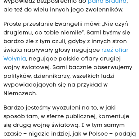
wypowiedź bezpośrednio do
pana Brauna
,
ale też do wielu innych jego zwolenników.
Proste przesłanie Ewangelii mówi: „Nie czyń
drugiemu, co tobie niemiłe”. Sami byśmy się
bardzo źle z tym czuli, gdyby z innych stron
świata napływały głosy negujące
rzeź ofiar
Wołynia
, negujące polskie ofiary drugiej
wojny światowej. Sami bacznie obserwujemy
polityków, dziennikarzy, wszelkich ludzi
wypowiadających się na przykład w
Niemczech.
Bardzo jesteśmy wyczuleni na to, w jaki
sposób tam, w sferze publicznej, komentuje
się drugą wojnę światową. I w tym samym
czasie
–
nigdzie indziej, jak w Polsce
–
padają