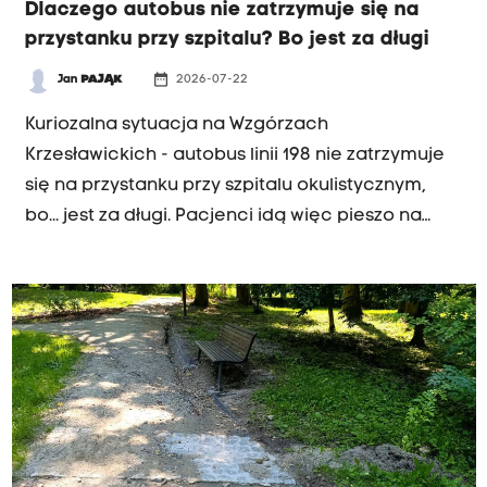
Dlaczego autobus nie zatrzymuje się na
przystanku przy szpitalu? Bo jest za długi
date_range
Jan
PAJĄK
2026-07-22
INTERWENCJA RK
Kuriozalna sytuacja na Wzgórzach
Krzesławickich - autobus linii 198 nie zatrzymuje
się na przystanku przy szpitalu okulistycznym,
bo... jest za długi. Pacjenci idą więc pieszo na
pętlę albo wracają taksówką.