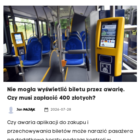
wystąpieniem kryzysu.
Nie mogła wyświetlić biletu przez awarię.
Czy musi zapłacić 400 złotych?
date_range
Jan
PAJĄK
2026-07-28
INTERWENCJA
Czy awaria aplikacji do zakupu i
przechowywania biletów może narazić pasażera