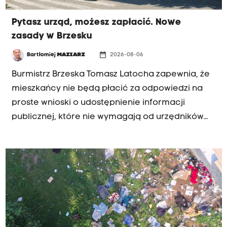
Pytasz urząd, możesz zapłacić. Nowe
zasady w Brzesku
date_range
Bartłomiej
MAZIARZ
2026-08-06
Burmistrz Brzeska Tomasz Latocha zapewnia, że
mieszkańcy nie będą płacić za odpowiedzi na
proste wnioski o udostępnienie informacji
publicznej, które nie wymagają od urzędników
wielogodzinnej pracy ani kopiowania setek stron
dokumentów. W przypadku bardziej
skomplikowanych spraw stawka ma wynosić 50
zł za każdą godzinę przygotowywania
odpowiedzi.