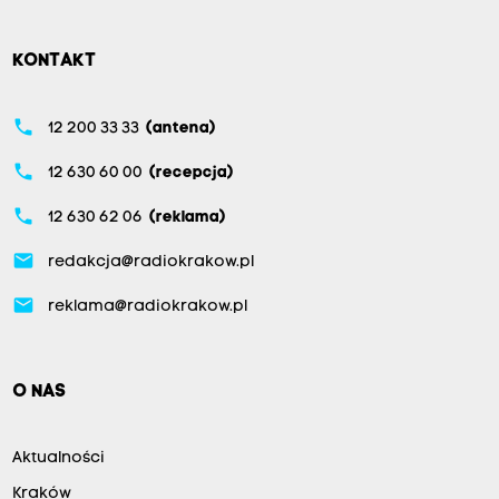
KONTAKT
phone
12 200 33 33
(antena)
phone
12 630 60 00
(recepcja)
phone
12 630 62 06
(reklama)
email
redakcja@radiokrakow.pl
email
reklama@radiokrakow.pl
O NAS
Aktualności
Kraków