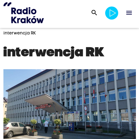
search
menu
interwencja RK
interwencja RK