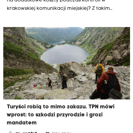
na dodatkowe koszty podczas kontroli w
krakowskiej komunikacji miejskiej? Z takim
problemem zetknęła się córka jednego ze
słuchaczy Radia Kraków.
Turyści robią to mimo zakazu. TPN mówi
wprost: to szkodzi przyrodzie i grozi
mandatem