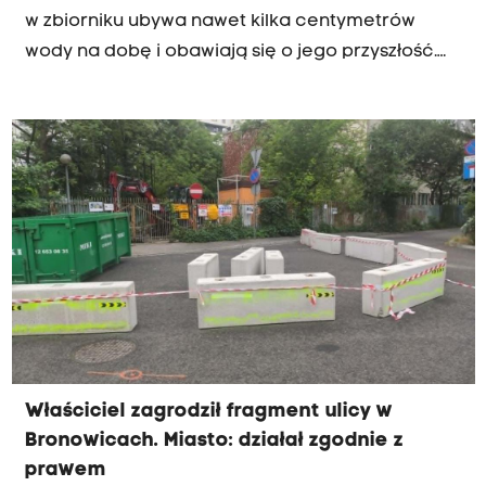
w zbiorniku ubywa nawet kilka centymetrów
wody na dobę i obawiają się o jego przyszłość.
Ich zdaniem potrzebna jest pilna interwencja.
Wody Polskie uspokajają jednak, że za problem
nie odpowiadają bobry, lecz przede wszystkim
skutki długotrwałej suszy i warunki geologiczne.
Właściciel zagrodził fragment ulicy w
Bronowicach. Miasto: działał zgodnie z
prawem