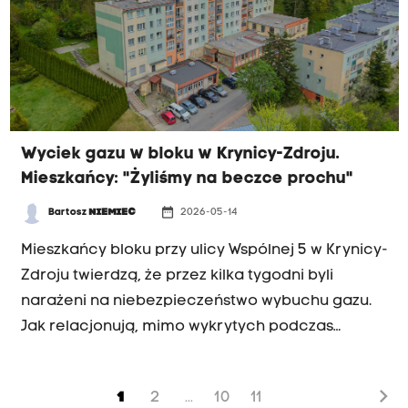
Wyciek gazu w bloku w Krynicy-Zdroju.
Mieszkańcy: "Żyliśmy na beczce prochu"
date_range
Bartosz
NIEMIEC
2026-05-14
INTERWENCJA
Mieszkańcy bloku przy ulicy Wspólnej 5 w Krynicy-
Zdroju twierdzą, że przez kilka tygodni byli
narażeni na niebezpieczeństwo wybuchu gazu.
Jak relacjonują, mimo wykrytych podczas
przeglądu nieprawidłowości w instalacji gazowej,
spółdzielnia mieszkaniowa miała nie podjąć
chevron_right
1
2
10
11
...
odpowiednich działań. Sprawą zajmuje się już