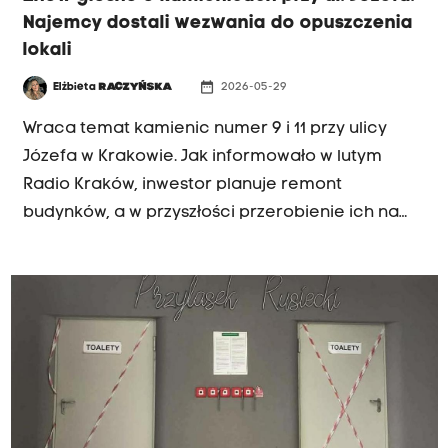
Najemcy dostali wezwania do opuszczenia
lokali
date_range
Elżbieta
RACZYŃSKA
2026-05-29
INTERWENCJA
Wraca temat kamienic numer 9 i 11 przy ulicy
Józefa w Krakowie. Jak informowało w lutym
Radio Kraków, inwestor planuje remont
budynków, a w przyszłości przerobienie ich na
ekskluzywny hotel. To oznacza konieczność
wyprowadzki dla najemców lokali użytkowych
znajdujących się na parterze. Prowadzą tam
bary i sklepy.