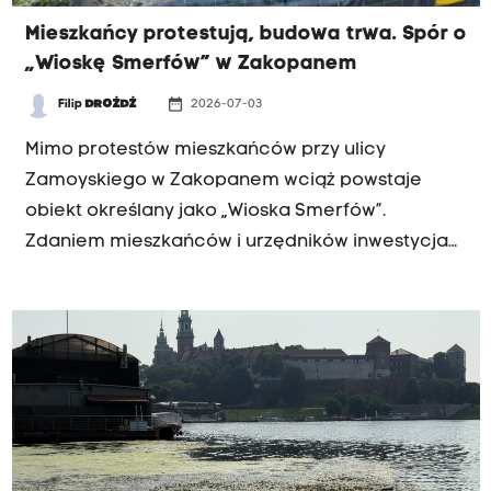
Mieszkańcy protestują, budowa trwa. Spór o
„Wioskę Smerfów” w Zakopanem
date_range
Filip
DROŻDŻ
2026-07-03
INTERWENCJA RK
Mimo protestów mieszkańców przy ulicy
Zamoyskiego w Zakopanem wciąż powstaje
obiekt określany jako „Wioska Smerfów”.
Zdaniem mieszkańców i urzędników inwestycja
jest niezgodna z miejscowym planem
zagospodarowania przestrzennego. Inwestor
odpiera zarzuty, a sprawę bada nadzór
budowlany.