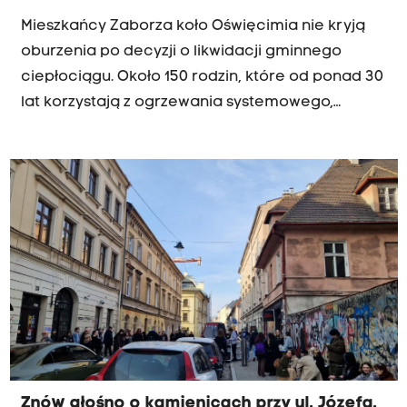
Mieszkańcy Zaborza koło Oświęcimia nie kryją
oburzenia po decyzji o likwidacji gminnego
ciepłociągu. Około 150 rodzin, które od ponad 30
lat korzystają z ogrzewania systemowego,
będzie musiało w ciągu dwóch lat znaleźć nowe
źródło ciepła i dostosować do niego swoje domy.
Gmina przekonuje, że utrzymywanie
wyeksploatowanej instalacji nie ma już
ekonomicznego uzasadnienia. Mieszkańcy
odpowiadają, że zostali postawieni przed faktem
dokonanym.
Znów głośno o kamienicach przy ul. Józefa.