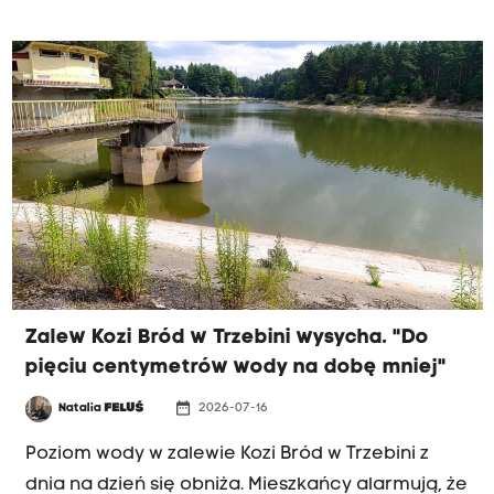
Bieżanów. PKP zapewnia, że modernizacja
dworca jest w programie inwestycyjnym, ale... na
liście rezerwowej.
Zalew Kozi Bród w Trzebini wysycha. "Do
pięciu centymetrów wody na dobę mniej"
date_range
Natalia
FELUŚ
2026-07-16
INTERWENCJA RK
Poziom wody w zalewie Kozi Bród w Trzebini z
dnia na dzień się obniża. Mieszkańcy alarmują, że