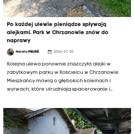
Po każdej ulewie pieniądze spływają
alejkami. Park w Chrzanowie znów do
naprawy
date_range
Natalia
FELUŚ
2026-07-20
INTERWENCJA RK
Kolejna ulewa ponownie zniszczyła alejki w
zabytkowym parku w Kościelcu w Chrzanowie.
Mieszkańcy mówią o głębokich koleinach i
wyrwach, które utrudniają spacerowanie i
stwarzają zagrożenie. Samorząd zapewnia, że
ścieżki zostaną naprawione, ale przyznaje, że
przy tak intensywnych opadach problem będzie
wracać.