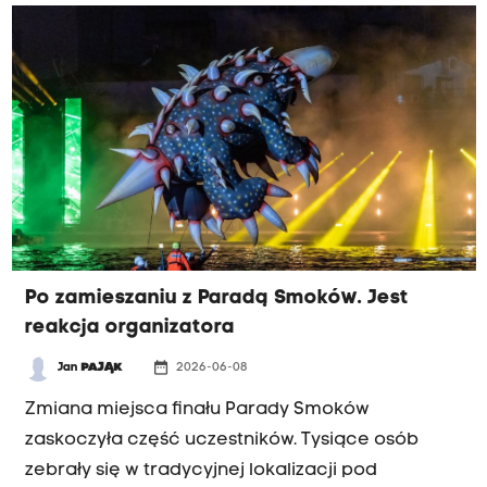
znajdować się ptasie gniazda. Tymczasem trwa
okres lęgowy. Czy doszło tam do złamania
prawa?
Po zamieszaniu z Paradą Smoków. Jest
reakcja organizatora
date_range
Jan
PAJĄK
2026-06-08
Zmiana miejsca finału Parady Smoków
zaskoczyła część uczestników. Tysiące osób
zebrały się w tradycyjnej lokalizacji pod