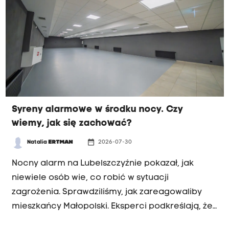
Syreny alarmowe w środku nocy. Czy
wiemy, jak się zachować?
date_range
Natalia
ERTMAN
2026-07-30
INTERWENCJA RK
Nocny alarm na Lubelszczyźnie pokazał, jak
niewiele osób wie, co robić w sytuacji
zagrożenia. Sprawdziliśmy, jak zareagowaliby
mieszkańcy Małopolski. Eksperci podkreślają, że
najważniejsze jest przygotowanie jeszcze przed