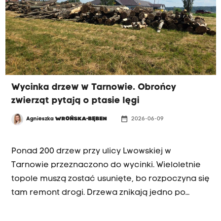
stanowić zagrożenie.
Wycinka drzew w Tarnowie. Obrońcy
zwierząt pytają o ptasie lęgi
date_range
Agnieszka
WROŃSKA-BĘBEN
2026-06-09
INTERWENCJA
Ponad 200 drzew przy ulicy Lwowskiej w
Tarnowie przeznaczono do wycinki. Wieloletnie
topole muszą zostać usunięte, bo rozpoczyna się
tam remont drogi. Drzewa znikają jedno po
drugim, a obrońcy zwierząt alarmują, że
wycinane są także te, na których mogą