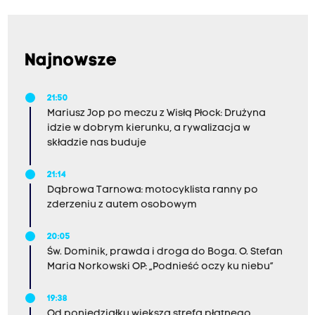
policja pod nadzorem prokuratury.
Najnowsze
21:50
Mariusz Jop po meczu z Wisłą Płock: Drużyna
idzie w dobrym kierunku, a rywalizacja w
składzie nas buduje
21:14
Dąbrowa Tarnowa: motocyklista ranny po
zderzeniu z autem osobowym
20:05
Św. Dominik, prawda i droga do Boga. O. Stefan
Maria Norkowski OP: „Podnieść oczy ku niebu”
19:38
Od poniedziałku większa strefa płatnego