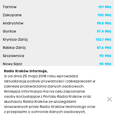
Tarnów
101 MHz
Zakopane
100 MHz
Andrychów
98.8 MHz
Gorlice
97.4 MHz
Krynica-Zdrój
102.1 MHz
Rabka-Zdrój
87.6 MHz
Szczawnica
90 MHz
Nowy Sącz
90 MHz
Radio Kraków informuje,
iż od dnia 25 maja 2018 roku wprowadza
aktualizację polityki prywatności i zabezpieczeń w
zakresie przetwarzania danych osobowych.
Niniejsza informacja ma na celu zapoznanie
osoby korzystające z Portalu Radia Kraków oraz
słuchaczy Radia Kraków ze szczegółami
stosowanych przez Radio Kraków technologii oraz
RADIO KRAKÓW SA. Aleja Juliusza Słowackiego 22, 30-007
z przepisami o ochronie danych osobowych,