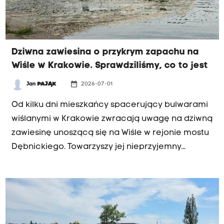
Dziwna zawiesina o przykrym zapachu na
Wiśle w Krakowie. Sprawdziliśmy, co to jest
date_range
Jan
PAJĄK
2026-07-01
INTERWENCJA RK
Od kilku dni mieszkańcy spacerujący bulwarami
wiślanymi w Krakowie zwracają uwagę na dziwną
zawiesinę unoszącą się na Wiśle w rejonie mostu
Dębnickiego. Towarzyszy jej nieprzyjemny
zapach, co wzbudziło niepokój spacerowiczów.
Jak ustalił reporter Radia Kraków, przy brzegu –
na odcinku od mostu Dębnickiego w stronę
Wawelu – rzeczywiście widoczny jest osad.
Ustaliliśmy również, skąd się wziął i czy może