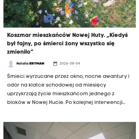
Koszmar mieszkańców Nowej Huty. „Kiedyś
był fajny, po śmierci żony wszystko się
zmieniło”
date_range
Natalia
ERTMAN
2026-08-04
INTERWENCJA
Śmieci wyrzucane przez okno, nocne awantury i
odór na klatce schodowej od miesięcy
uprzykrzają życie mieszkańcom jednego z
bloków w Nowej Hucie. Po kolejnej interwencji
policji sąsiedzi i urzędnicy mówią jednym głosem
– samotny senior potrzebuje pilnej,
specjalistycznej pomocy.