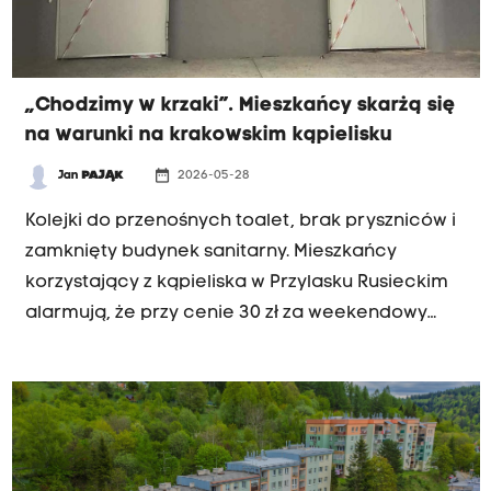
„Chodzimy w krzaki”. Mieszkańcy skarżą się
na warunki na krakowskim kąpielisku
date_range
Jan
PAJĄK
2026-05-28
INTERWENCJA
Kolejki do przenośnych toalet, brak pryszniców i
zamknięty budynek sanitarny. Mieszkańcy
korzystający z kąpieliska w Przylasku Rusieckim
alarmują, że przy cenie 30 zł za weekendowy
bilet warunki są dalekie od oczekiwań. Miasto
zapowiada zmiany, ale trzeba na nie jeszcze
poczekać.