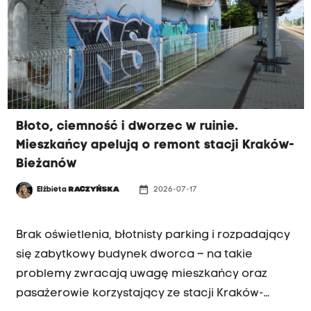
Błoto, ciemność i dworzec w ruinie.
Mieszkańcy apelują o remont stacji Kraków-
Bieżanów
date_range
Elżbieta
RACZYŃSKA
2026-07-17
INTERWENCJA RK
Brak oświetlenia, błotnisty parking i rozpadający
się zabytkowy budynek dworca – na takie
problemy zwracają uwagę mieszkańcy oraz
pasażerowie korzystający ze stacji Kraków-