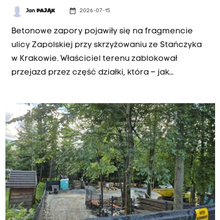
date_range
Jan
PAJĄK
2026-07-15
INTERWENCJA RK
Betonowe zapory pojawiły się na fragmencie
ulicy Zapolskiej przy skrzyżowaniu ze Stańczyka
w Krakowie. Właściciel terenu zablokował
przejazd przez część działki, która – jak
podkreśla Zarząd Dróg Miasta Krakowa – należy
do niego. Miasto zapowiada, że problem ma
zostać rozwiązany przy okazji planowanej
przebudowy skrzyżowania.