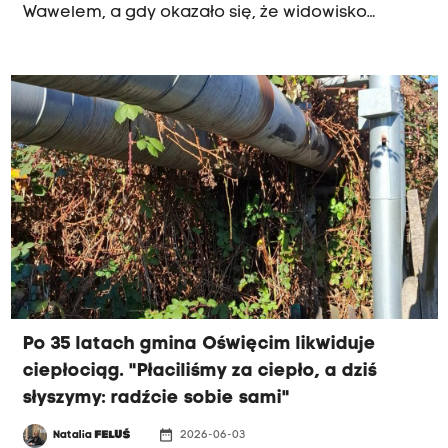
Wawelem, a gdy okazało się, że widowisko
odbywa się gdzie indziej, przez most Dębnicki
ruszyły tłumy.
Po 35 latach gmina Oświęcim likwiduje
ciepłociąg. "Płaciliśmy za ciepło, a dziś
słyszymy: radźcie sobie sami"
date_range
Natalia
FELUŚ
2026-06-03
INTERWENCJA RK