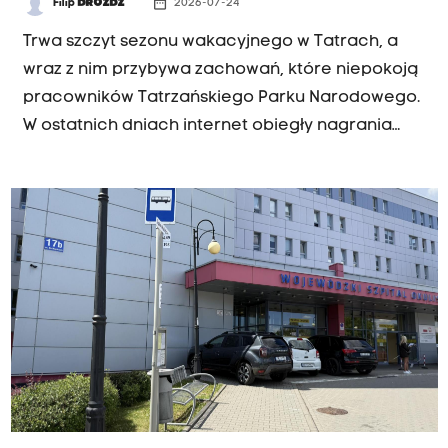
date_range
Filip
DROŻDŻ
2026-07-24
Trwa szczyt sezonu wakacyjnego w Tatrach, a
wraz z nim przybywa zachowań, które niepokoją
pracowników Tatrzańskiego Parku Narodowego.
W ostatnich dniach internet obiegły nagrania
pokazujące turystów kąpiących się w
tatrzańskich stawach. Strażnicy parku analizują
każdy taki przypadek i próbują ustalić tożsamość
osób widocznych na filmach.