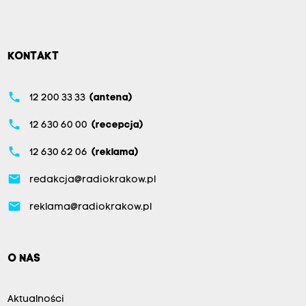
KONTAKT
phone
12 200 33 33
(antena)
phone
12 630 60 00
(recepcja)
phone
12 630 62 06
(reklama)
email
redakcja@radiokrakow.pl
email
reklama@radiokrakow.pl
O NAS
Aktualności