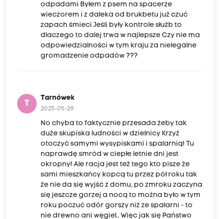
odpadami Byłem z psem na spacerze
wieczorem i z daleka od brukbetu już czuć
zapach śmieci Jeśli były kontrole służb to
dlaczego to dalej trwa w najlepsze Czy nie ma
odpowiedzialności w tym kraju za nielegalne
gromadzenie odpadów ???
Tarnówek
T
2025-05-29
No chyba to faktycznie przesada żeby tak
duże skupiska ludności w dzielnicy Krzyż
otoczyć samymi wysypiskami i spalarnią! Tu
naprawdę smród w ciepłe letnie dni jest
okropny! Ale racja jest też tego kto pisze że
sami mieszkańcy kopcą tu przez pół roku tak
że nie da się wyjść z domu, po zmroku zaczyna
się jeszcze gorzej a nocą to można było w tym
roku poczuć odór gorszy niż ze spalarni - to
nie drewno ani węgiel.. Więc jak się Państwo