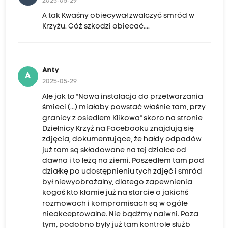
2025-05-29
A tak Kwaśny obiecywał zwalczyć smród w
Krzyżu. Cóż szkodzi obiecać....
Anty
A
2025-05-29
Ale jak to "Nowa instalacja do przetwarzania
śmieci (...) miałaby powstać właśnie tam, przy
granicy z osiedlem Klikowa" skoro na stronie
Dzielnicy Krzyż na Facebooku znajdują się
zdjęcia, dokumentujące, że hałdy odpadów
już tam są składowane na tej działce od
dawna i to leżą na ziemi. Poszedłem tam pod
działkę po udostępnieniu tych zdjęć i smród
był niewyobrażalny, dlatego zapewnienia
kogoś kto kłamie już na starcie o jakichś
rozmowach i kompromisach są w ogóle
nieakceptowalne. Nie bądźmy naiwni. Poza
tym, podobno były już tam kontrole służb