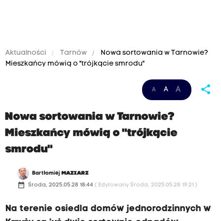
Aktualności
Tarnów
Nowa sortowania w Tarnowie?
Mieszkańcy mówią o "trójkącie smrodu"
share
A
A
A
Nowa sortowania w Tarnowie?
Mieszkańcy mówią o "trójkącie
smrodu"
Bartłomiej
MAZIARZ
date_range
Środa, 2025.05.28 18:44
( Edytowany Środa, 2025.05.28 19:21 )
Na terenie osiedla domów jednorodzinnych w