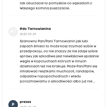
tak oburzacie to pomyślcie co sąsiadom z
Waszego komina puszczacie..
@do Tarnowianina
@T
2025-05-29
Szanowny Pan/Pani Tarnowianin jak lubi
zapach śmieci to może kosz trzymać sobie w
przedpokoju, co nie znaczy że nie zdaje sobie
sprawy jak szkodliwe jest niewłaściwe spalanie
węgla w kopciuchach których w innych
dzielnicach też nie brakuje. Może Pan/Pani się
inhalować resztkami: muchozoli, randapów,
odpadów ropopochodnych i wtedy
porozmawiamy o szkodliwości albo już nie ...
prezes
P