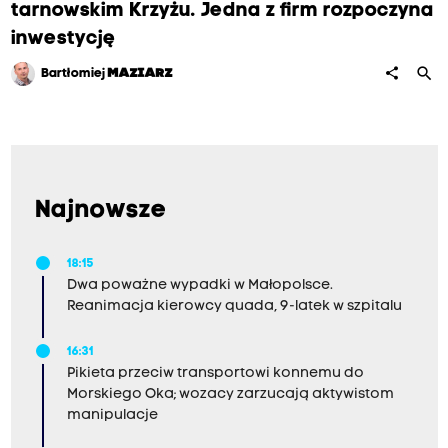
tarnowskim Krzyżu. Jedna z firm rozpoczyna
inwestycję
search
share
Bartłomiej
MAZIARZ
Najnowsze
18:15
Dwa poważne wypadki w Małopolsce.
Reanimacja kierowcy quada, 9-latek w szpitalu
16:31
Pikieta przeciw transportowi konnemu do
Morskiego Oka; wozacy zarzucają aktywistom
manipulacje