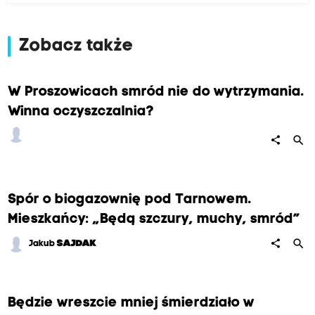
Zobacz także
W Proszowicach smród nie do wytrzymania.
Winna oczyszczalnia?
search
share
Spór o biogazownię pod Tarnowem.
Mieszkańcy: „Będą szczury, muchy, smród”
search
share
Jakub
SAJDAK
Będzie wreszcie mniej śmierdziało w