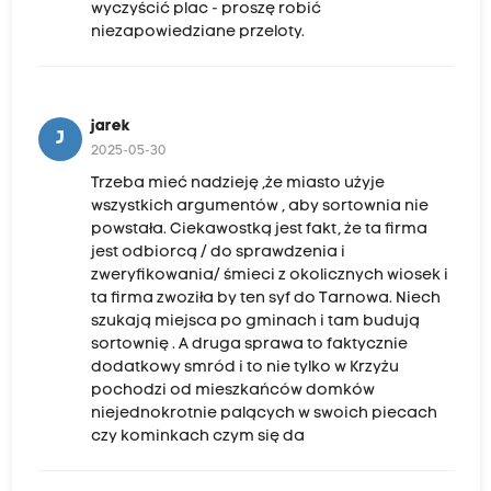
wyczyścić plac - proszę robić
niezapowiedziane przeloty.
jarek
J
2025-05-30
Trzeba mieć nadzieję ,że miasto użyje
wszystkich argumentów , aby sortownia nie
powstała. Ciekawostką jest fakt, że ta firma
jest odbiorcą / do sprawdzenia i
zweryfikowania/ śmieci z okolicznych wiosek i
ta firma zwoziła by ten syf do Tarnowa. Niech
szukają miejsca po gminach i tam budują
sortownię . A druga sprawa to faktycznie
dodatkowy smród i to nie tylko w Krzyżu
pochodzi od mieszkańców domków
niejednokrotnie palących w swoich piecach
czy kominkach czym się da