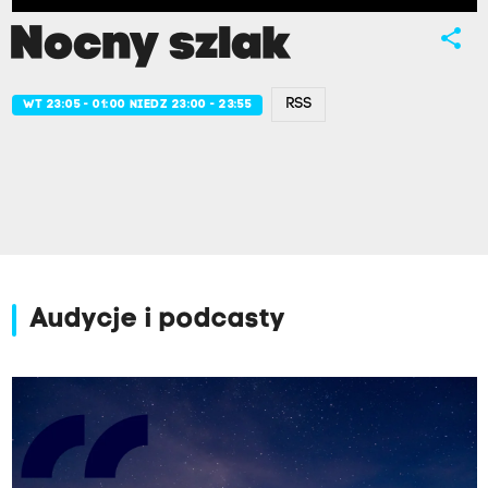
Nocny szlak
share
RSS
WT 23:05 - 01:00 NIEDZ 23:00 - 23:55
Audycje i podcasty