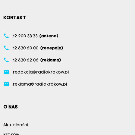
KONTAKT
phone
12 200 33 33
(antena)
phone
12 630 60 00
(recepcja)
phone
12 630 62 06
(reklama)
email
redakcja@radiokrakow.pl
email
reklama@radiokrakow.pl
O NAS
Aktualności
Kraków