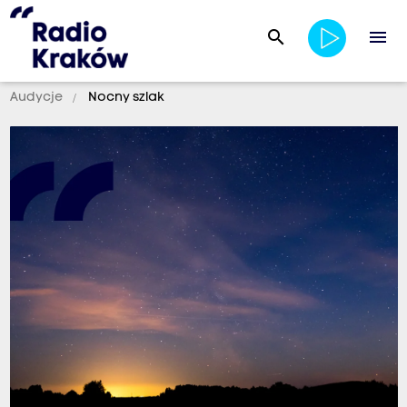
search
menu
Audycje
Nocny szlak