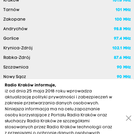
Kraków
101.6 MHz
Tarnów
101 MHz
Zakopane
100 MHz
Andrychów
98.8 MHz
Gorlice
97.4 MHz
Krynica-Zdrój
102.1 MHz
Rabka-Zdrój
87.6 MHz
Szczawnica
90 MHz
Nowy Sącz
90 MHz
Radio Kraków informuje,
iż od dnia 25 maja 2018 roku wprowadza
aktualizację polityki prywatności i zabezpieczeń w
zakresie przetwarzania danych osobowych.
Niniejsza informacja ma na celu zapoznanie
osoby korzystające z Portalu Radia Kraków oraz
słuchaczy Radia Kraków ze szczegółami
stosowanych przez Radio Kraków technologii oraz
RADIO KRAKÓW SA. Aleja Juliusza Słowackiego 22, 30-007
z przepisami o ochronie danych osobowych,