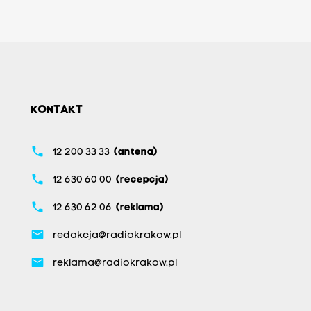
KONTAKT
phone
12 200 33 33
(antena)
phone
12 630 60 00
(recepcja)
phone
12 630 62 06
(reklama)
email
redakcja@radiokrakow.pl
email
reklama@radiokrakow.pl