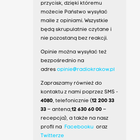
przycisk, dzięki któremu
możecie Państwo wysyłać
maile z opiniami. Wszystkie
będą skrupulatnie czytane i
nie pozostaną bez reakcji.
Opinie można wysyłać też
bezpośrednio na
adres
opinie@radiokrakow.pl
Zapraszamy również do
kontaktu z nami poprzez SMS -
4080
, telefonicznie (
12 200 33
33
– antena,
12 630 60 00
–
recepcja), a także na nasz
profil na
Facebooku
oraz
Twitterze