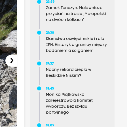
23:59
Zamek Tenczyn. Malownicza
przystań na trasie „Małopolski
na dwóch kółkach”
21:38
Kłamstwo oświęcimskie i rola
IPN. Historyk o granicy między
badaniem a ściganiem
›
19:37
Nocny rekord ciepła w
Beskidzie Niskim?
18:45
Monika Piątkowska
zarejestrowała komitet
wyborczy. Bez szyldu
partyjnego
18:09