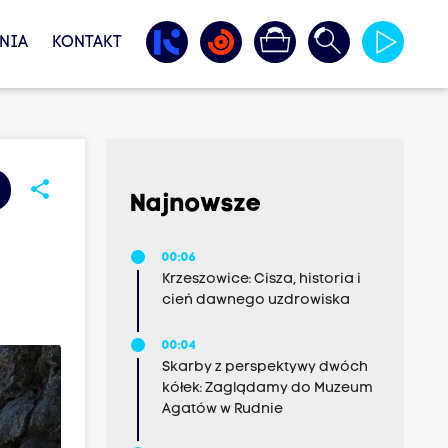
NIA
KONTAKT
share
Najnowsze
00:06
Krzeszowice: Cisza, historia i
cień dawnego uzdrowiska
00:04
Skarby z perspektywy dwóch
kółek: Zaglądamy do Muzeum
Agatów w Rudnie