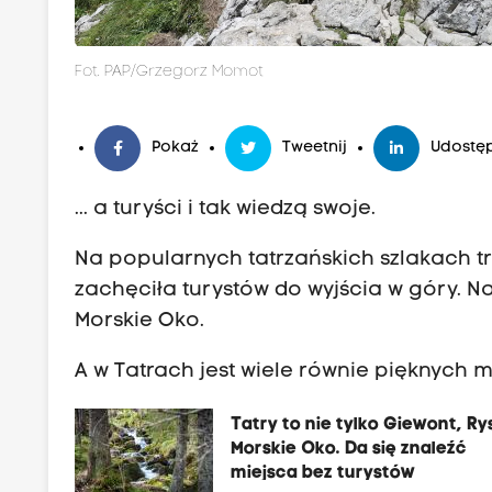
Fot. PAP/Grzegorz Momot
Pokaż
Tweetnij
Udostęp
... a turyści i tak wiedzą swoje.
Na popularnych tatrzańskich szlakach t
zachęciła turystów do wyjścia w góry. Na
Morskie Oko.
A w
Tatrach
jest wiele równie pięknych m
Tatry to nie tylko Giewont, Rys
Morskie Oko. Da się znaleźć
miejsca bez turystów