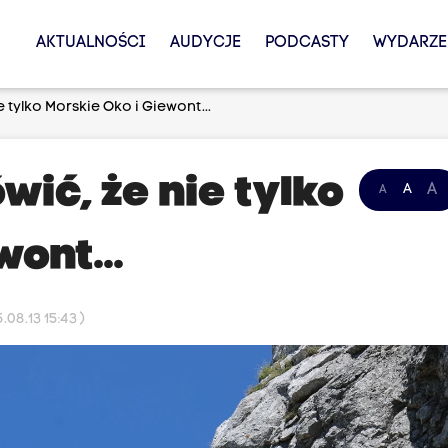
AKTUALNOŚCI
AUDYCJE
PODCASTY
WYDARZE
tylko Morskie Oko i Giewont...
ić, że nie tylko
A
A
A
ont...
08.13 15:43 )