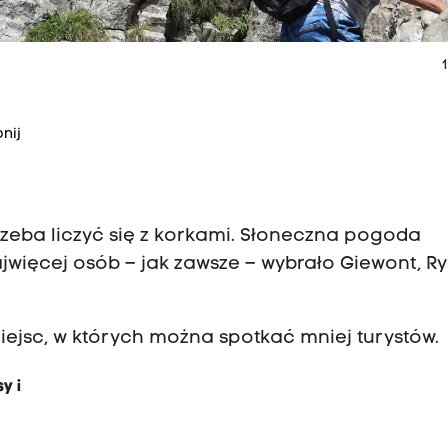
1
nij
rzeba liczyć się z korkami. Słoneczna pogoda
jwięcej osób – jak zawsze – wybrało Giewont, Rys
iejsc, w których można spotkać mniej turystów.
y i