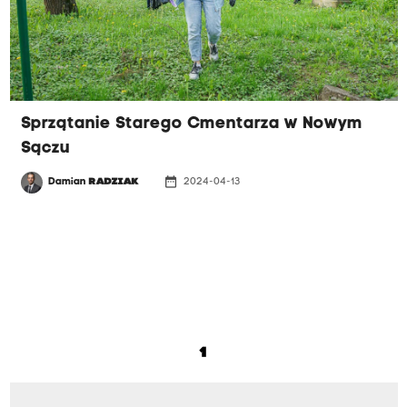
Sprzątanie Starego Cmentarza w Nowym
Sączu
date_range
Damian
RADZIAK
2024-04-13
1