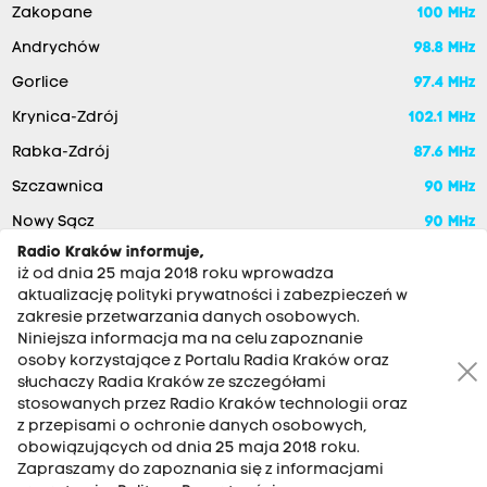
Zakopane
100 MHz
Andrychów
98.8 MHz
Gorlice
97.4 MHz
Krynica-Zdrój
102.1 MHz
Rabka-Zdrój
87.6 MHz
Szczawnica
90 MHz
Nowy Sącz
90 MHz
Radio Kraków informuje,
iż od dnia 25 maja 2018 roku wprowadza
aktualizację polityki prywatności i zabezpieczeń w
zakresie przetwarzania danych osobowych.
Niniejsza informacja ma na celu zapoznanie
osoby korzystające z Portalu Radia Kraków oraz
słuchaczy Radia Kraków ze szczegółami
stosowanych przez Radio Kraków technologii oraz
RADIO KRAKÓW SA. Aleja Juliusza Słowackiego 22, 30-007
z przepisami o ochronie danych osobowych,
Kraków
obowiązujących od dnia 25 maja 2018 roku.
Antena: 12 200 33 33
Zapraszamy do zapoznania się z informacjami