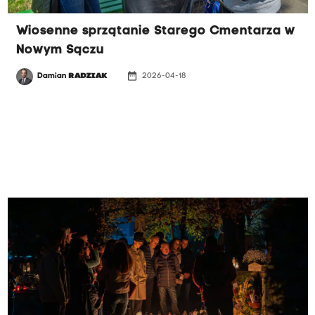
Wiosenne sprzątanie Starego Cmentarza w
Nowym Sączu
date_range
Damian
RADZIAK
2026-04-18