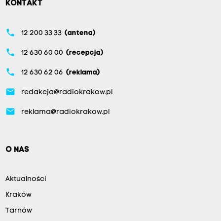
KONTAKT
phone
12 200 33 33
(antena)
phone
12 630 60 00
(recepcja)
phone
12 630 62 06
(reklama)
email
redakcja@radiokrakow.pl
email
reklama@radiokrakow.pl
O NAS
Aktualności
Kraków
Tarnów