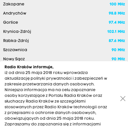
Zakopane
100 MHz
Andrychów
98.8 MHz
Gorlice
97.4 MHz
Krynica-Zdrój
102.1 MHz
Rabka-Zdrój
87.6 MHz
Szczawnica
90 MHz
Nowy Sącz
90 MHz
Radio Kraków informuje,
iż od dnia 25 maja 2018 roku wprowadza
aktualizację polityki prywatności i zabezpieczeń w
zakresie przetwarzania danych osobowych.
Niniejsza informacja ma na celu zapoznanie
osoby korzystające z Portalu Radia Kraków oraz
słuchaczy Radia Kraków ze szczegółami
stosowanych przez Radio Kraków technologii oraz
RADIO KRAKÓW SA. Aleja Juliusza Słowackiego 22, 30-007
z przepisami o ochronie danych osobowych,
Kraków
obowiązujących od dnia 25 maja 2018 roku.
Zapraszamy do zapoznania się z informacjami
Antena: 12 200 33 33