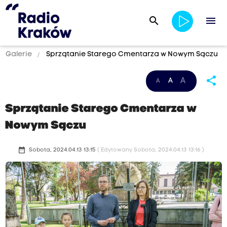
search
menu
Galerie
Sprzątanie Starego Cmentarza w Nowym Sączu
share
A
A
A
Sprzątanie Starego Cmentarza w
Nowym Sączu
date_range
Sobota, 2024.04.13 13:15
( Edytowany Sobota, 2024.04.13 13:16 )