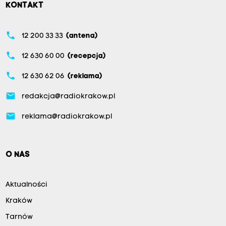
KONTAKT
phone
12 200 33 33
(antena)
phone
12 630 60 00
(recepcja)
phone
12 630 62 06
(reklama)
email
redakcja@radiokrakow.pl
email
reklama@radiokrakow.pl
O NAS
Aktualności
Kraków
Tarnów