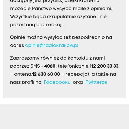
dostępny jest przycisk, dzięki któremu
możecie Państwo wysyłać maile z opiniami.
Wszystkie będą skrupulatnie czytane i nie
pozostaną bez reakcji.
Opinie można wysyłać też bezpośrednio na
adres
opinie@radiokrakow.pl
Zapraszamy również do kontaktu z nami
poprzez SMS -
4080
, telefonicznie (
12 200 33 33
– antena,
12 630 60 00
– recepcja), a także na
nasz profil na
Facebooku
oraz
Twitterze