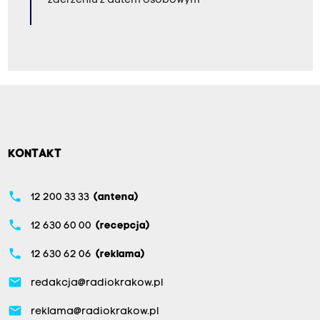
zderzeniu z autem osobowym
KONTAKT
phone
12 200 33 33
(antena)
phone
12 630 60 00
(recepcja)
phone
12 630 62 06
(reklama)
email
redakcja@radiokrakow.pl
email
reklama@radiokrakow.pl