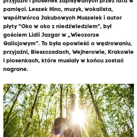
przyjaźni i piosenek zapisywanych przez lata w
pamięci. Leszek Hinc, muzyk, wokalista,
współtwórca Jakubowych Muszelek i autor
płyty "Oko w oko z niedźwiedziem", był
gościem Lidii Jazgar w „Wieczorze
Galicjowym”. To była opowieść o wędrowaniu,
przyjaźni, Bieszczadach, Wejherowie, Krakowie
i piosenkach, które musiały w końcu zostać
nagrane.