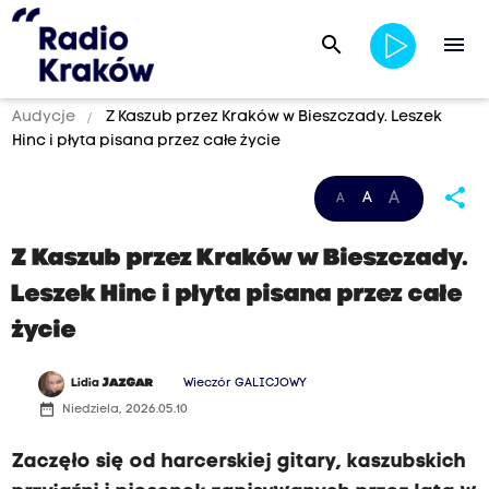
search
menu
Audycje
Z Kaszub przez Kraków w Bieszczady. Leszek
Hinc i płyta pisana przez całe życie
share
A
A
A
Z Kaszub przez Kraków w Bieszczady.
Leszek Hinc i płyta pisana przez całe
życie
Lidia
JAZGAR
Wieczór GALICJOWY
date_range
Niedziela, 2026.05.10
Zaczęło się od harcerskiej gitary, kaszubskich