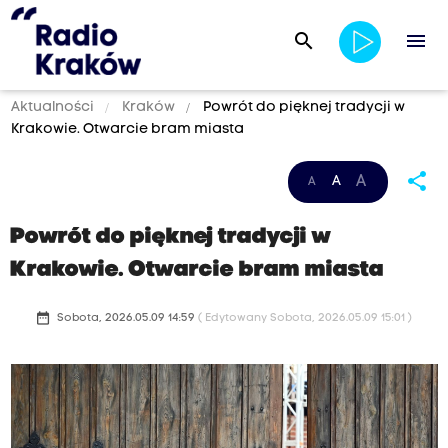
search
menu
Aktualności
Kraków
Powrót do pięknej tradycji w
Krakowie. Otwarcie bram miasta
share
A
A
A
Powrót do pięknej tradycji w
Krakowie. Otwarcie bram miasta
date_range
Sobota, 2026.05.09 14:59
( Edytowany Sobota, 2026.05.09 15:01 )