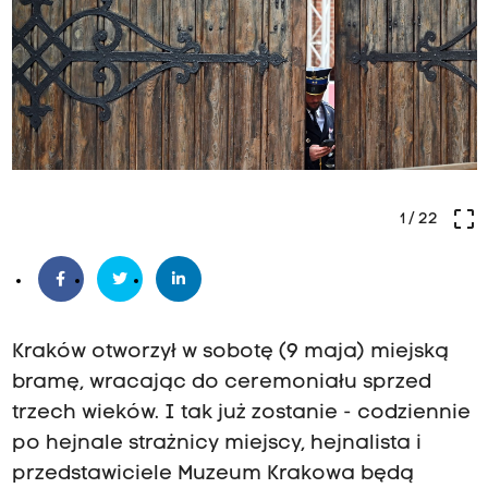
crop_free
1
/ 22
Kraków otworzył w sobotę (9 maja) miejską
bramę, wracając do ceremoniału sprzed
trzech wieków. I tak już zostanie - codziennie
po hejnale strażnicy miejscy, hejnalista i
przedstawiciele Muzeum Krakowa będą