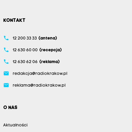
KONTAKT
phone
12 200 33 33
(antena)
phone
12 630 60 00
(recepcja)
phone
12 630 62 06
(reklama)
email
redakcja@radiokrakow.pl
email
reklama@radiokrakow.pl
O NAS
Aktualności