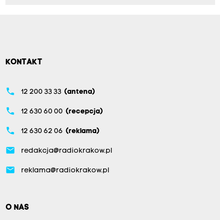
KONTAKT
phone
12 200 33 33
(antena)
phone
12 630 60 00
(recepcja)
phone
12 630 62 06
(reklama)
email
redakcja@radiokrakow.pl
email
reklama@radiokrakow.pl
O NAS