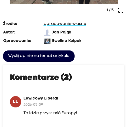
crop_free
1
/ 5
Źródło:
opracowanie własne
Autor:
Jan Pająk
Opracowanie:
Ewelina Kołpak
Wyślij opinię na temat artykułu
Komentarze (2)
Lewicowy Liberał
LL
2026-05-09
To idzie przyszłość Europy!