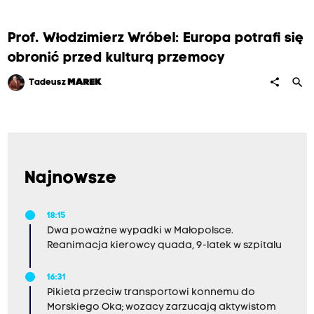
Prof. Włodzimierz Wróbel: Europa potrafi się
obronić przed kulturą przemocy
search
share
Tadeusz
MAREK
Najnowsze
18:15
Dwa poważne wypadki w Małopolsce.
Reanimacja kierowcy quada, 9-latek w szpitalu
16:31
Pikieta przeciw transportowi konnemu do
Morskiego Oka; wozacy zarzucają aktywistom