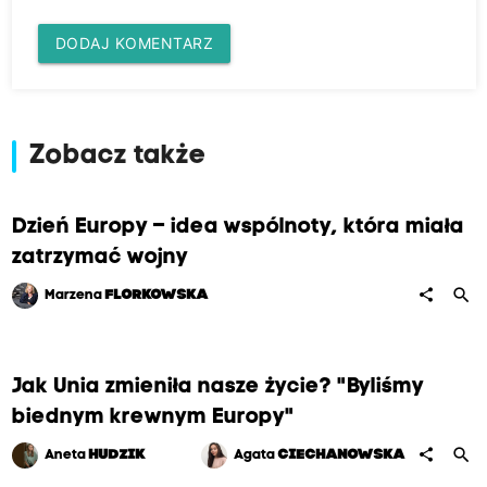
DODAJ KOMENTARZ
Zobacz także
Dzień Europy – idea wspólnoty, która miała
zatrzymać wojny
search
share
Marzena
FLORKOWSKA
Jak Unia zmieniła nasze życie? "Byliśmy
biednym krewnym Europy"
search
share
Aneta
HUDZIK
Agata
CIECHANOWSKA