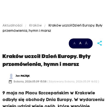
Aktualności
Kraków
Kraków uczcił Dzień Europy. Były
przemówienia, hymn i marsz
share
A
A
A
Kraków uczcił Dzień Europy. Były
przemówienia, hymn i marsz
Jan
PAJĄK
date_range
Sobota, 2026.05.09 15:58
( Edytowany Sobota, 2026.05.09 16:02 )
9 maja na Placu Szczepańskim w Krakowie
odbyły się obchody Dnia Europy. W wydarzeniu
wzięło udział wiele osób, które wspólnie