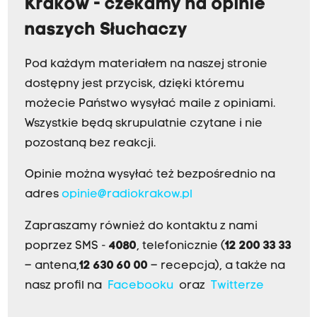
Kraków - czekamy na opinie
naszych Słuchaczy
Pod każdym materiałem na naszej stronie
dostępny jest przycisk, dzięki któremu
możecie Państwo wysyłać maile z opiniami.
Wszystkie będą skrupulatnie czytane i nie
pozostaną bez reakcji.
Opinie można wysyłać też bezpośrednio na
adres
opinie@radiokrakow.pl
Zapraszamy również do kontaktu z nami
poprzez SMS -
4080
, telefonicznie (
12 200 33 33
– antena,
12 630 60 00
– recepcja), a także na
nasz profil na
Facebooku
oraz
Twitterze