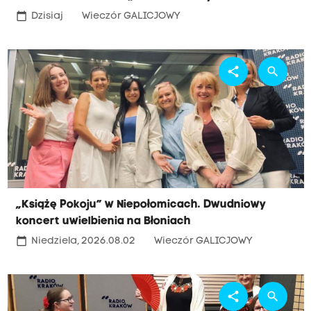
calendar_today
Dzisiaj
Wieczór GALICJOWY
share
search
„Książę Pokoju” w Niepołomicach. Dwudniowy
koncert uwielbienia na Błoniach
calendar_today
Niedziela, 2026.08.02
Wieczór GALICJOWY
share
search