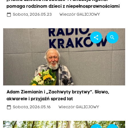
pomaga rodzinom dzieci z niepełnosprawnościami
calendar_today
Sobota, 2026.05.23
Wieczór GALICJOWY
share
search
Adam Ziemianin i „Zachwyty brzytwy”. Słowo,
akwarele i przyjaźń sprzed lat
calendar_today
Sobota, 2026.05.16
Wieczór GALICJOWY