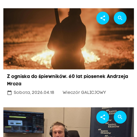
share
search
Z ogniska do śpiewników. 60 lat piosenek Andrzeja
Mroza
calendar_today
Sobota, 2026.04.18
Wieczór GALICJOWY
share
search