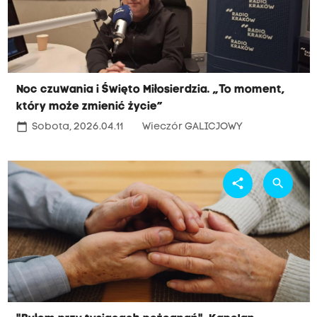
Noc czuwania i Święto Miłosierdzia. „To moment,
który może zmienić życie”
calendar_today
Sobota, 2026.04.11
Wieczór GALICJOWY
share
search