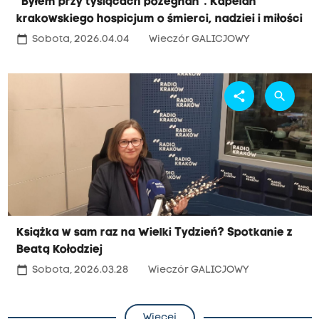
"Byłem przy tysiącach pożegnań". Kapelan
krakowskiego hospicjum o śmierci, nadziei i miłości
calendar_today
Sobota, 2026.04.04
Wieczór GALICJOWY
share
search
Książka w sam raz na Wielki Tydzień? Spotkanie z
Beatą Kołodziej
calendar_today
Sobota, 2026.03.28
Wieczór GALICJOWY
Więcej