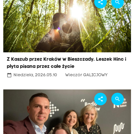
share
search
Z Kaszub przez Kraków w Bieszczady. Leszek Hinc i
płyta pisana przez całe życie
calendar_today
Niedziela, 2026.05.10
Wieczór GALICJOWY
share
search