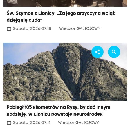
Św. Szymon z Lipnicy. „Za jego przyczyną wciąż
dzieją się cuda”
calendar_today
Sobota, 2026.07.18
Wieczór GALICJOWY
share
search
Pobiegł 105 kilometrów na Rysy, by dać innym
nadzieję. W Lipniku powstaje Neurośrodek
calendar_today
Sobota, 2026.07.11
Wieczór GALICJOWY