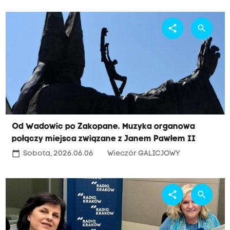
share
search
Od Wadowic po Zakopane. Muzyka organowa
połączy miejsca związane z Janem Pawłem II
calendar_today
Sobota, 2026.06.06
Wieczór GALICJOWY
share
search