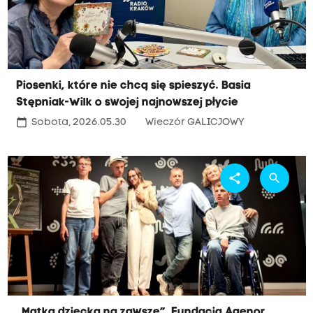
Piosenki, które nie chcą się spieszyć. Basia
Stępniak-Wilk o swojej najnowszej płycie
calendar_today
Sobota, 2026.05.30
Wieczór GALICJOWY
share
search
„Matka dziecka na zawsze”. Fundacja Agenor