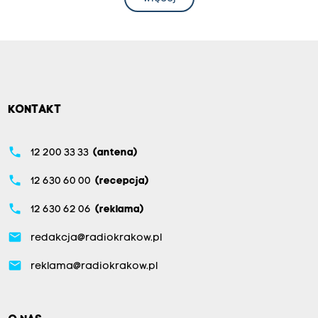
KONTAKT
phone
12 200 33 33
(antena)
phone
12 630 60 00
(recepcja)
phone
12 630 62 06
(reklama)
email
redakcja@radiokrakow.pl
email
reklama@radiokrakow.pl