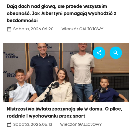
Dają dach nad głową, ale przede wszystkim
obecność. Jak Albertyni pomagają wychodzić z
bezdomności
calendar_today
Sobota, 2026.06.20
Wieczór GALICJOWY
share
search
Mistrzostwa świata zaczynają się w domu. O piłce,
rodzinie i wychowaniu przez sport
calendar_today
Sobota, 2026.06.13
Wieczór GALICJOWY