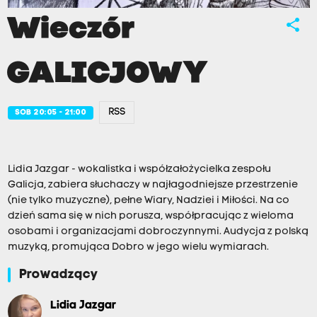
Wieczór
share
GALICJOWY
RSS
SOB 20:05 - 21:00
Lidia Jazgar - wokalistka i współzałożycielka zespołu
Galicja, zabiera słuchaczy w najłagodniejsze przestrzenie
(nie tylko muzyczne), pełne Wiary, Nadziei i Miłości. Na co
dzień sama się w nich porusza, współpracując z wieloma
osobami i organizacjami dobroczynnymi. Audycja z polską
muzyką, promująca Dobro w jego wielu wymiarach.
Prowadzący
Lidia Jazgar