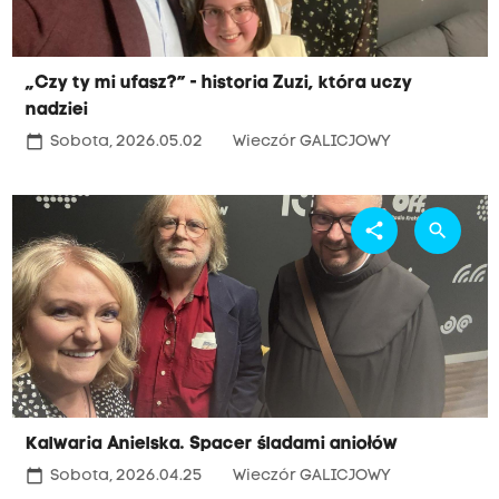
„Czy ty mi ufasz?” - historia Zuzi, która uczy
nadziei
calendar_today
Sobota, 2026.05.02
Wieczór GALICJOWY
share
search
Kalwaria Anielska. Spacer śladami aniołów
calendar_today
Sobota, 2026.04.25
Wieczór GALICJOWY