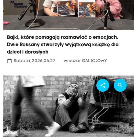
Bajki, które pomagają rozmawiać o emocjach.
Dwie Roksany stworzyły wyjątkową książkę dla
dzieci i dorosłych
calendar_today
Sobota, 2026.06.27
Wieczór GALICJOWY
share
search