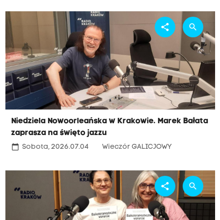
share
search
Niedziela Nowoorleańska w Krakowie. Marek Bałata
zaprasza na święto jazzu
calendar_today
Sobota, 2026.07.04
Wieczór GALICJOWY
share
search