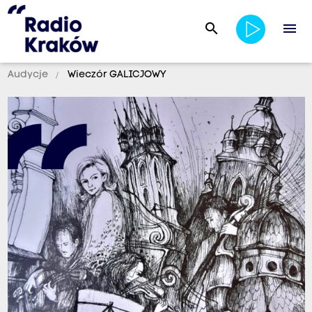
search
menu
Audycje
Wieczór GALICJOWY