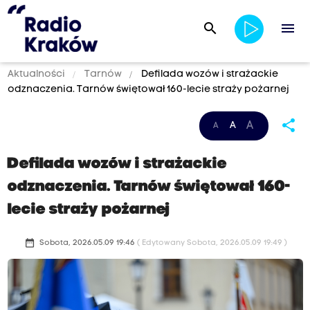
search
menu
Aktualności
Tarnów
Defilada wozów i strażackie
odznaczenia. Tarnów świętował 160-lecie straży pożarnej
share
A
A
A
Defilada wozów i strażackie
odznaczenia. Tarnów świętował 160-
lecie straży pożarnej
date_range
Sobota, 2026.05.09 19:46
( Edytowany Sobota, 2026.05.09 19:49 )