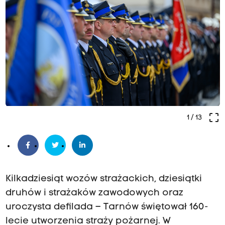
crop_free
1
/ 13
Kilkadziesiąt wozów strażackich, dziesiątki
druhów i strażaków zawodowych oraz
uroczysta defilada – Tarnów świętował 160-
lecie utworzenia straży pożarnej. W