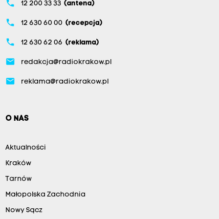
phone
12 200 33 33
(antena)
phone
12 630 60 00
(recepcja)
phone
12 630 62 06
(reklama)
email
redakcja@radiokrakow.pl
email
reklama@radiokrakow.pl
O NAS
Aktualności
Kraków
Tarnów
Małopolska Zachodnia
Nowy Sącz