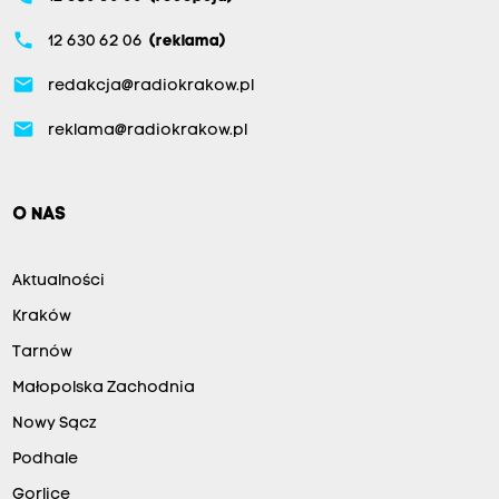
phone
12 630 62 06
(reklama)
email
redakcja@radiokrakow.pl
email
reklama@radiokrakow.pl
O NAS
Aktualności
Kraków
Tarnów
Małopolska Zachodnia
Nowy Sącz
Podhale
Gorlice