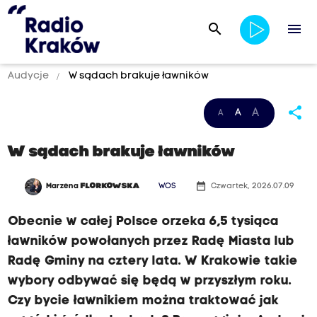
search
menu
Audycje
W sądach brakuje ławników
share
A
A
A
W sądach brakuje ławników
date_range
Marzena
FLORKOWSKA
WOS
Czwartek, 2026.07.09
Obecnie w całej Polsce orzeka 6,5 tysiąca
ławników powołanych przez Radę Miasta lub
Radę Gminy na cztery lata. W Krakowie takie
wybory odbywać się będą w przyszłym roku.
Czy bycie ławnikiem można traktować jak