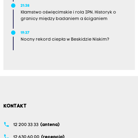
21:38
Kłamstwo oświęcimskie i rola IPN. Historyk o
granicy między badaniem a ściganiem
19:37
Nocny rekord ciepła w Beskidzie Niskim?
KONTAKT
phone
12 200 33 33
(antena)
phone
12 630 60 00
(recepcja)