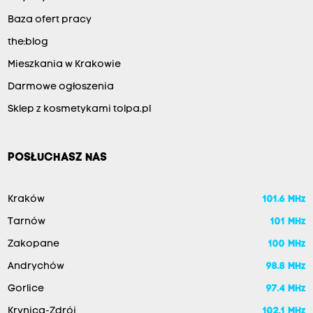
Baza ofert pracy
the:blog
Mieszkania w Krakowie
Darmowe ogłoszenia
Sklep z kosmetykami tolpa.pl
POSŁUCHASZ NAS
Kraków
101.6 MHz
Tarnów
101 MHz
Zakopane
100 MHz
Andrychów
98.8 MHz
Gorlice
97.4 MHz
Krynica-Zdrój
102.1 MHz