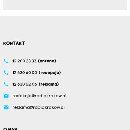
KONTAKT
phone
12 200 33 33
(antena)
phone
12 630 60 00
(recepcja)
phone
12 630 62 06
(reklama)
email
redakcja@radiokrakow.pl
email
reklama@radiokrakow.pl
O NAS