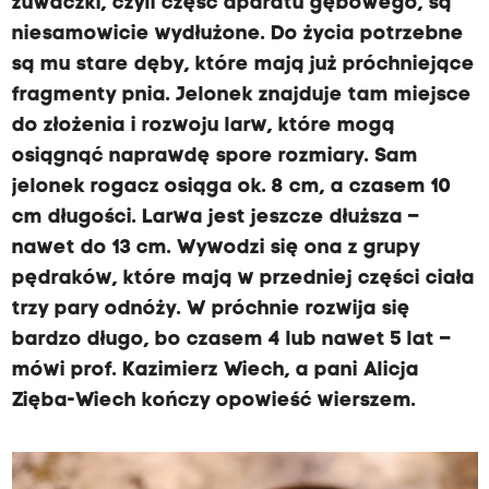
żuwaczki, czyli część aparatu gębowego, są
niesamowicie wydłużone. Do życia potrzebne
są mu stare dęby, które mają już próchniejące
fragmenty pnia. Jelonek znajduje tam miejsce
do złożenia i rozwoju larw, które mogą
osiągnąć naprawdę spore rozmiary. Sam
jelonek rogacz osiąga ok. 8 cm, a czasem 10
cm długości. Larwa jest jeszcze dłuższa –
nawet do 13 cm. Wywodzi się ona z grupy
pędraków, które mają w przedniej części ciała
trzy pary odnóży. W próchnie rozwija się
bardzo długo, bo czasem 4 lub nawet 5 lat –
mówi prof. Kazimierz Wiech, a pani Alicja
Zięba-Wiech kończy opowieść wierszem.