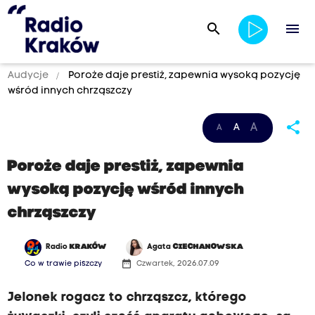
search
menu
Audycje
Poroże daje prestiż, zapewnia wysoką pozycję
wśród innych chrząszczy
share
A
A
A
Poroże daje prestiż, zapewnia
wysoką pozycję wśród innych
chrząszczy
Radio
KRAKÓW
Agata
CIECHANOWSKA
date_range
Co w trawie piszczy
Czwartek, 2026.07.09
Jelonek rogacz to chrząszcz, którego