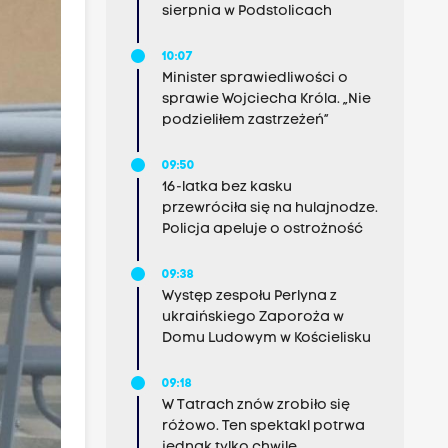
sierpnia w Podstolicach
10:07
Minister sprawiedliwości o
sprawie Wojciecha Króla. „Nie
podzieliłem zastrzeżeń”
09:50
16-latka bez kasku
przewróciła się na hulajnodze.
Policja apeluje o ostrożność
09:38
Występ zespołu Perlyna z
ukraińskiego Zaporoża w
Domu Ludowym w Kościelisku
09:18
W Tatrach znów zrobiło się
różowo. Ten spektakl potrwa
jednak tylko chwilę