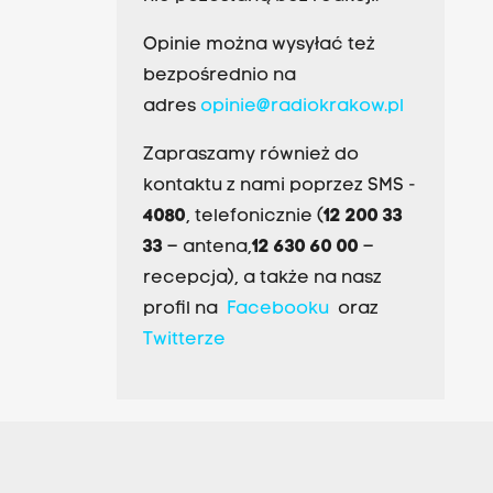
Opinie można wysyłać też
bezpośrednio na
adres
opinie@radiokrakow.pl
Zapraszamy również do
kontaktu z nami poprzez SMS -
4080
, telefonicznie (
12 200 33
33
– antena,
12 630 60 00
–
recepcja), a także na nasz
profil na
Facebooku
oraz
Twitterze