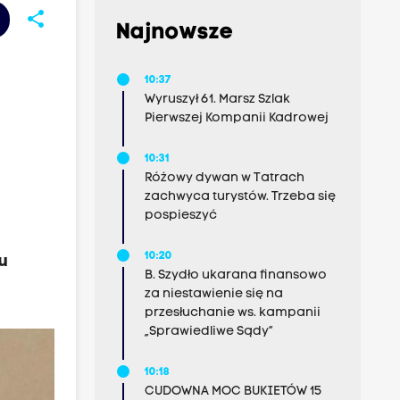
share
Najnowsze
10:37
Wyruszył 61. Marsz Szlak
Pierwszej Kompanii Kadrowej
10:31
Różowy dywan w Tatrach
zachwyca turystów. Trzeba się
pospieszyć
10:20
u
B. Szydło ukarana finansowo
za niestawienie się na
przesłuchanie ws. kampanii
„Sprawiedliwe Sądy”
10:18
CUDOWNA MOC BUKIETÓW 15