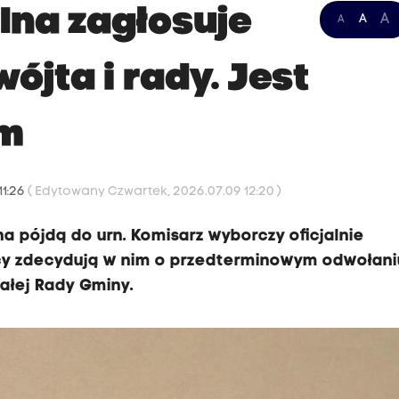
na zagłosuje
A
A
A
jta i rady. Jest
um
11:26
( Edytowany Czwartek, 2026.07.09 12:20 )
a pójdą do urn. Komisarz wyborczy oficjalnie
ńcy zdecydują w nim o przedterminowym odwołani
całej Rady Gminy.