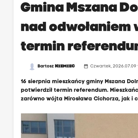
Gmina Mszana Dol
nad odwołaniem wó
termin referend
date_range
Bartosz
NIEMIEC
Czwartek, 2026.07.09 
16 sierpnia mieszkańcy gminy Mszana Doln
potwierdził termin referendum. Mieszka
zarówno wójta Mirosława Cichorza, jak i 