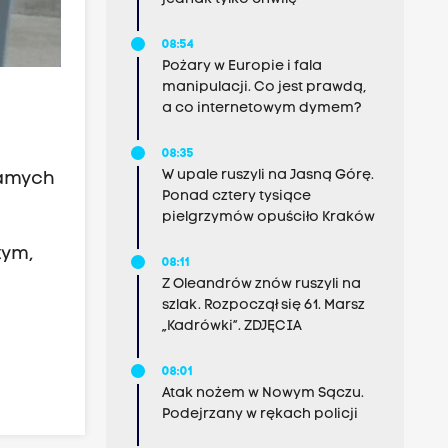
08:54
Pożary w Europie i fala
manipulacji. Co jest prawdą,
a co internetowym dymem?
08:35
W upale ruszyli na Jasną Górę.
samych
Ponad cztery tysiące
pielgrzymów opuściło Kraków
tym,
08:11
Z Oleandrów znów ruszyli na
szlak. Rozpoczął się 61. Marsz
„Kadrówki”. ZDJĘCIA
08:01
Atak nożem w Nowym Sączu.
Podejrzany w rękach policji