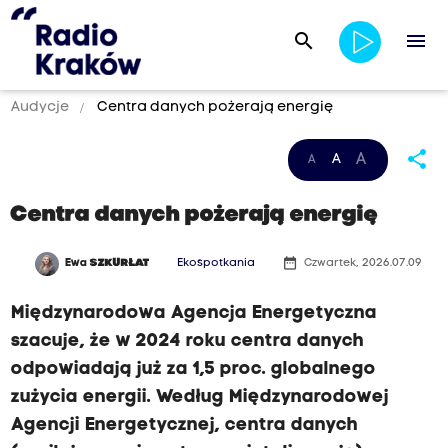
search
menu
Audycje
Centra danych pożerają energię
share
A
A
A
Centra danych pożerają energię
date_range
Ewa
SZKURŁAT
Ekospotkania
Czwartek, 2026.07.09
Międzynarodowa Agencja Energetyczna
szacuje, że w 2024 roku centra danych
odpowiadają już za 1,5 proc. globalnego
zużycia energii. Według Międzynarodowej
Agencji Energetycznej, centra danych