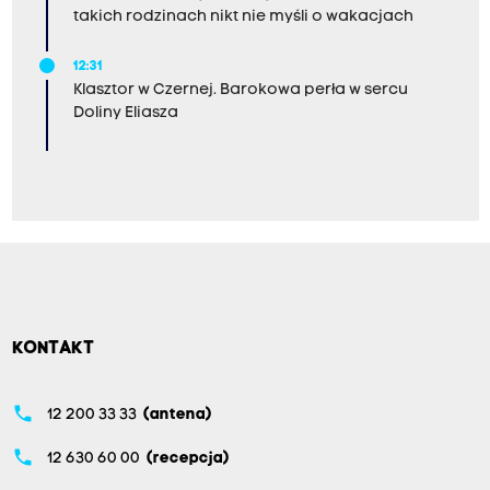
takich rodzinach nikt nie myśli o wakacjach
12:31
Klasztor w Czernej. Barokowa perła w sercu
Doliny Eliasza
KONTAKT
phone
12 200 33 33
(antena)
phone
12 630 60 00
(recepcja)