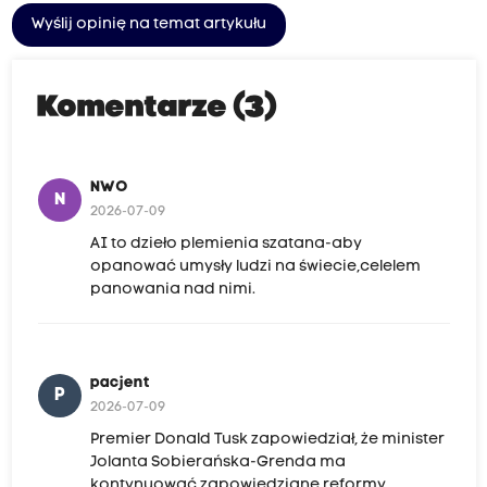
Wyślij opinię na temat artykułu
Komentarze (3)
NWO
N
2026-07-09
AI to dzieło plemienia szatana-aby
opanować umysły ludzi na świecie,celelem
panowania nad nimi.
pacjent
P
2026-07-09
Premier Donald Tusk zapowiedział, że minister
Jolanta Sobierańska-Grenda ma
kontynuować zapowiedziane reformy