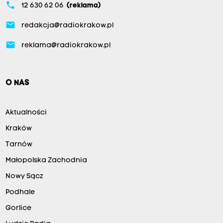
phone
12 630 62 06
(reklama)
email
redakcja@radiokrakow.pl
email
reklama@radiokrakow.pl
O NAS
Aktualności
Kraków
Tarnów
Małopolska Zachodnia
Nowy Sącz
Podhale
Gorlice