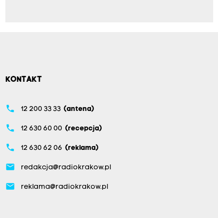
KONTAKT
phone
12 200 33 33
(antena)
phone
12 630 60 00
(recepcja)
phone
12 630 62 06
(reklama)
email
redakcja@radiokrakow.pl
email
reklama@radiokrakow.pl