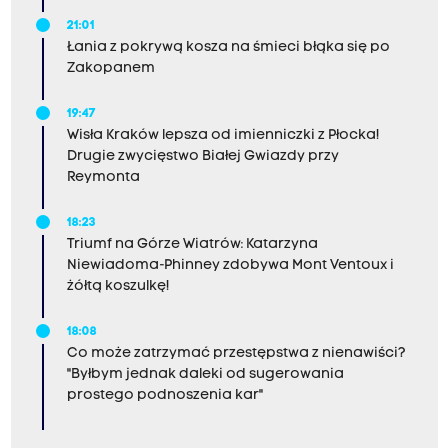
21:01
Łania z pokrywą kosza na śmieci błąka się po
Zakopanem
19:47
Wisła Kraków lepsza od imienniczki z Płocka!
Drugie zwycięstwo Białej Gwiazdy przy
Reymonta
18:23
Triumf na Górze Wiatrów: Katarzyna
Niewiadoma-Phinney zdobywa Mont Ventoux i
żółtą koszulkę!
18:08
Co może zatrzymać przestępstwa z nienawiści?
"Byłbym jednak daleki od sugerowania
prostego podnoszenia kar"