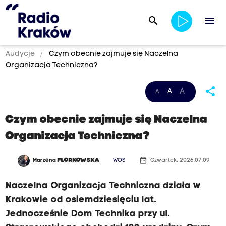
search
menu
Audycje
Czym obecnie zajmuje się Naczelna
Organizacja Techniczna?
share
A
A
A
Czym obecnie zajmuje się Naczelna
Organizacja Techniczna?
date_range
Marzena
FLORKOWSKA
WOS
Czwartek, 2026.07.09
Naczelna Organizacja Techniczna działa w
Krakowie od osiemdziesięciu lat.
Jednocześnie Dom Technika przy ul.